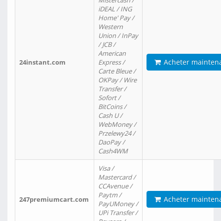
Mistercash /
iDEAL / ING
Home' Pay /
Western
Union / InPay
/ JCB /
American
Acheter mainten
24instant.com
Express /
Carte Bleue /
OKPay / Wire
Transfer /
Sofort /
BitCoins /
Cash U /
WebMoney /
Przelewy24 /
DaoPay /
Cash4WM
Visa /
Mastercard /
CCAvenue /
Paytm /
Acheter mainten
247premiumcart.com
PayUMoney /
UPi Transfer /