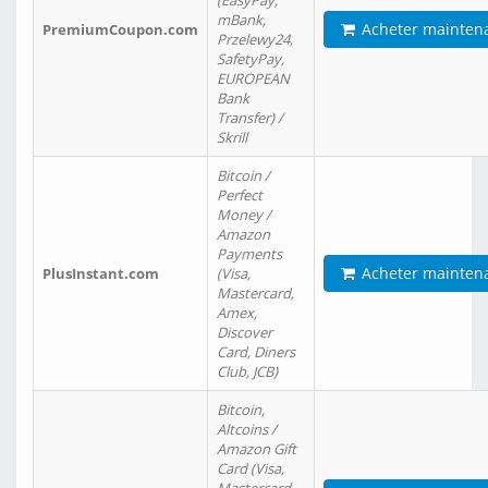
(EasyPay,
mBank,
Acheter mainten
PremiumCoupon.com
Przelewy24,
SafetyPay,
EUROPEAN
Bank
Transfer) /
Skrill
Bitcoin /
Perfect
Money /
Amazon
Payments
Acheter mainten
PlusInstant.com
(Visa,
Mastercard,
Amex,
Discover
Card, Diners
Club, JCB)
Bitcoin,
Altcoins /
Amazon Gift
Card (Visa,