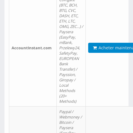
(BTC, BCH,
BTG, CVC,
DASH, ETC,
ETH, LTC,
OMG, ZEC…) /
Paysera
(EasyPay,
mBank,
Acheter mainten
AccountInstant.com
Przelewy24,
SafetyPay,
EUROPEAN
Bank
Transfer) /
Payssion,
Giropay /
Local
Methods
(20+
Methods)
Paypal /
Webmoney /
Bitcoin /
Paysera