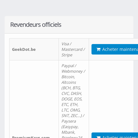
Revendeurs officiels
Visa /
Acheter mainten
GeekDot.be
Mastercard /
Stripe
Paypal /
Webmoney /
Bitcoin,
Altcoins
(BCH, BTG,
CVC, DASH,
DOGE, EOS,
ETC, ETH,
LTC, OMG,
SNT, ZEC…) /
Paysera
(Easypay,
Mbank,
Acheter mainten
PremiumKeys.com
Przelewy24,