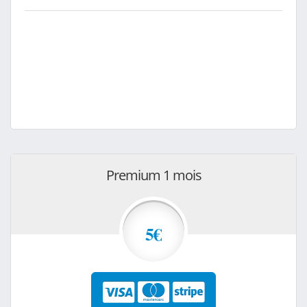
Premium 1 mois
5€