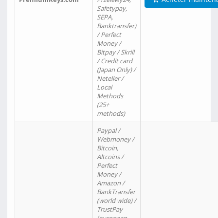
Safetypay,
SEPA,
Banktransfer)
/ Perfect
Money /
Bitpay / Skrill
/ Credit card
(Japan Only) /
Neteller /
Local
Methods
(25+
methods)
Paypal /
Webmoney /
Bitcoin,
Altcoins /
Perfect
Money /
Amazon /
BankTransfer
(world wide) /
TrustPay