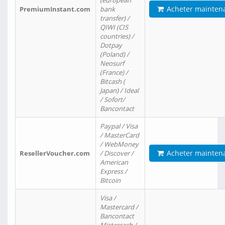
(european
Acheter mainten
PremiumInstant.com
bank
transfer) /
QIWI (CIS
countries) /
Dotpay
(Poland) /
Neosurf
(France) /
Bitcash (
Japan) / Ideal
/ Sofort/
Bancontact
Paypal / Visa
/ MasterCard
/ WebMoney
Acheter mainten
ResellerVoucher.com
/ Discover /
American
Express /
Bitcoin
Visa /
Mastercard /
Bancontact