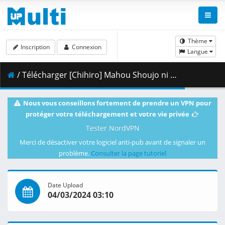
Thème
Inscription
Connexion
Langue
/ Télécharger [Chihiro] Mahou Shoujo ni Akogarete 08 [1080p Hi10P AC3][B20BBE78].mkv.003 ( 344.73 MB )
Nous vous conseillons fortement de prendre un VPN pour
protéger votre téléchargement et votre vie privée
Tester NordVPN
Merci de désactiver votre logiciel anti-pub avant de signaler un
problème.
Consulter la page tutoriel
Date Upload
04/03/2024 03:10