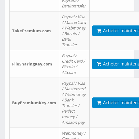
Paysera /
Banktransfer
Paypal / Visa
/ MasterCard
/ Webmoney
Acheter mainten
TakePremium.com
/ Bitcoin /
Bank
Transfer
Paypal /
Credit Card /
Acheter mainten
FileSharingKey.com
Bitcoin /
Altcoins
Paypal / Visa
/ Mastercard
/ Webmoney
/ Bank
Acheter mainten
BuyPremiumKey.com
Transfer /
Perfect
money /
Amazon pay
Webmoney /
Coingate