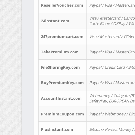
ResellerVoucher.com
Paypal / Visa / MasterCar
Visa / Mastercard / Banco
24instant.com
Carte Bleue / OKPay / Wi
247premiumcart.com
Visa / Mastercard / CCAv
TakePremium.com
Paypal / Visa / MasterCar
FileSharingKey.com
Paypal / Credit Card / Bitc
BuyPremiumKey.com
Paypal / Visa / Masterca
Webmoney / Coingate (BTC
AccountInstant.com
SafetyPay, EUROPEAN Bank
PremiumCoupon.com
Paypal / Webmoney / Bitc
PlusInstant.com
Bitcoin / Perfect Money /