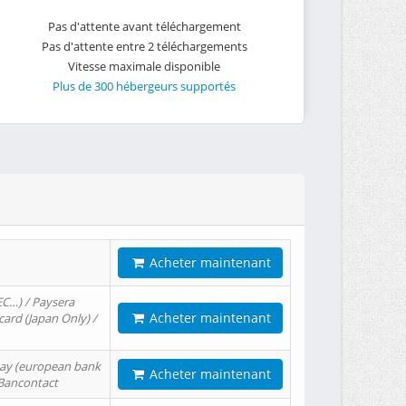
Pas d'attente avant téléchargement
Pas d'attente entre 2 téléchargements
Vitesse maximale disponible
Plus de 300 hébergeurs supportés
Acheter maintenant
EC…) / Paysera
Acheter maintenant
card (Japan Only) /
tPay (european bank
Acheter maintenant
/ Bancontact