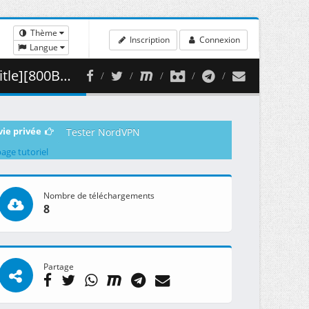
Thème
Inscription
Connexion
Langue
 474.71 MB )
vie privée
Tester NordVPN
page tutoriel
Nombre de téléchargements
8
Partage