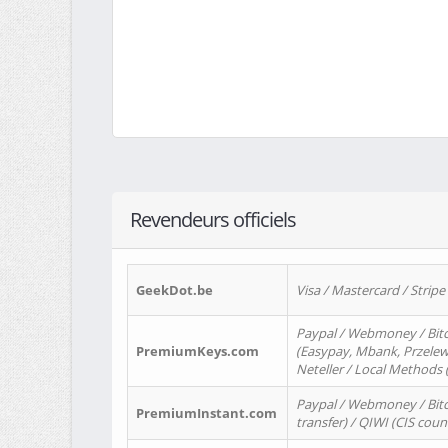
Revendeurs officiels
GeekDot.be
Visa / Mastercard / Stripe
Paypal / Webmoney / Bitc
PremiumKeys.com
(Easypay, Mbank, Przelewy2
Neteller / Local Methods
Paypal / Webmoney / Bitc
PremiumInstant.com
transfer) / QIWI (CIS coun