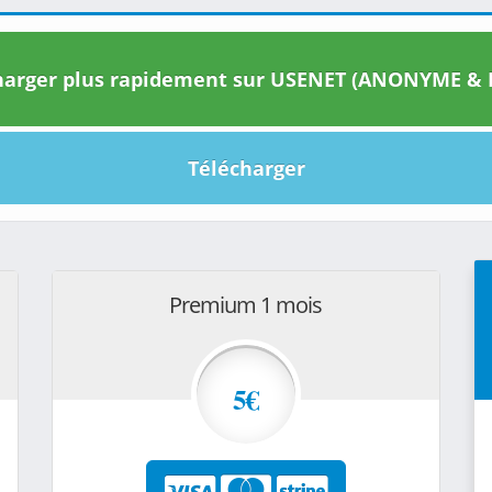
arger plus rapidement sur USENET (ANONYME & I
Télécharger
Premium 1 mois
5€