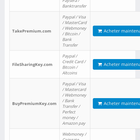
Paysera /
Banktransfer
Paypal / Visa
/ MasterCard
/ Webmoney
Acheter mainten
TakePremium.com
/ Bitcoin /
Bank
Transfer
Paypal /
Credit Card /
Acheter mainten
FileSharingKey.com
Bitcoin /
Altcoins
Paypal / Visa
/ Mastercard
/ Webmoney
/ Bank
Acheter mainten
BuyPremiumKey.com
Transfer /
Perfect
money /
Amazon pay
Webmoney /
Coingate