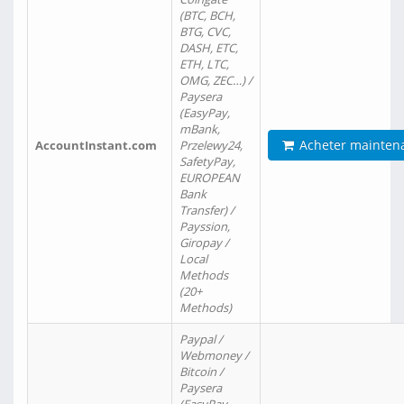
(BTC, BCH,
BTG, CVC,
DASH, ETC,
ETH, LTC,
OMG, ZEC…) /
Paysera
(EasyPay,
mBank,
Acheter mainten
AccountInstant.com
Przelewy24,
SafetyPay,
EUROPEAN
Bank
Transfer) /
Payssion,
Giropay /
Local
Methods
(20+
Methods)
Paypal /
Webmoney /
Bitcoin /
Paysera