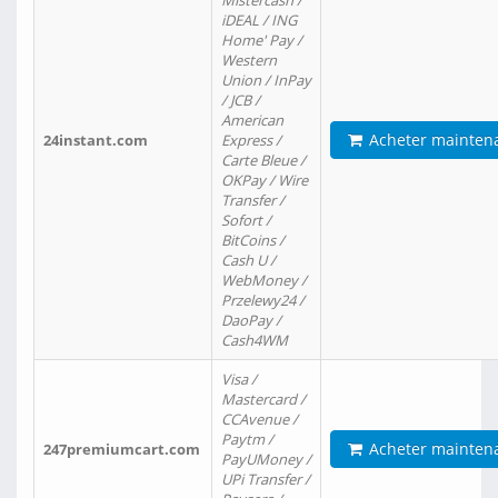
Mistercash /
iDEAL / ING
Home' Pay /
Western
Union / InPay
/ JCB /
American
Acheter mainten
24instant.com
Express /
Carte Bleue /
OKPay / Wire
Transfer /
Sofort /
BitCoins /
Cash U /
WebMoney /
Przelewy24 /
DaoPay /
Cash4WM
Visa /
Mastercard /
CCAvenue /
Paytm /
Acheter mainten
247premiumcart.com
PayUMoney /
UPi Transfer /