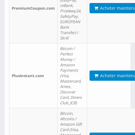
(EasyPay,
mBank,
Acheter mainten
PremiumCoupon.com
Przelewy24,
SafetyPay,
EUROPEAN
Bank
Transfer) /
Skrill
Bitcoin /
Perfect
Money /
Amazon
Payments
Acheter mainten
PlusInstant.com
(Visa,
Mastercard,
Amex,
Discover
Card, Diners
Club, JCB)
Bitcoin,
Altcoins /
Amazon Gift
Card (Visa,