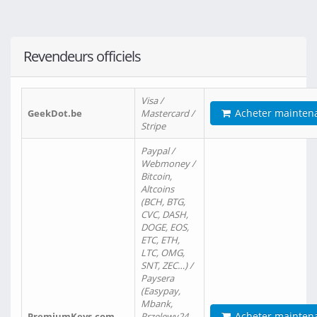
Revendeurs officiels
Visa /
Acheter mainten
GeekDot.be
Mastercard /
Stripe
Paypal /
Webmoney /
Bitcoin,
Altcoins
(BCH, BTG,
CVC, DASH,
DOGE, EOS,
ETC, ETH,
LTC, OMG,
SNT, ZEC…) /
Paysera
(Easypay,
Mbank,
Acheter mainten
PremiumKeys.com
Przelewy24,