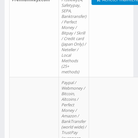
Safetypay,
SEPA,
Banktransfer)
/ Perfect
Money /
Bitpay / Skrill
/ Credit card
(Japan Only) /
Neteller /
Local
Methods
(25+
methods)
Paypal /
Webmoney /
Bitcoin,
Altcoins /
Perfect
Money /
Amazon /
BankTransfer
(world wide) /
TrustPay