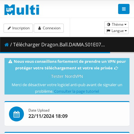
Thème
Inscription
Connexion
Langue
/ Télécharger Dragon.Ball.DAIMA.S01E07.Collar.1080p.CR.WEB-DL.JPN.AAC2.0.H.264.MSubs-ToonsHub.mkv.002 ( 462.13 MB )
Nous vous conseillons fortement de prendre un VPN pour
protéger votre téléchargement et votre vie privée
Tester NordVPN
Merci de désactiver votre logiciel anti-pub avant de signaler un
problème.
Consulter la page tutoriel
Date Upload
22/11/2024 18:09