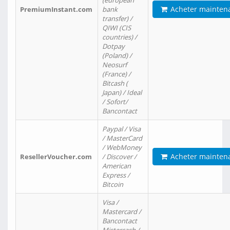
(european
Acheter mainten
PremiumInstant.com
bank
transfer) /
QIWI (CIS
countries) /
Dotpay
(Poland) /
Neosurf
(France) /
Bitcash (
Japan) / Ideal
/ Sofort/
Bancontact
Paypal / Visa
/ MasterCard
/ WebMoney
Acheter mainten
ResellerVoucher.com
/ Discover /
American
Express /
Bitcoin
Visa /
Mastercard /
Bancontact