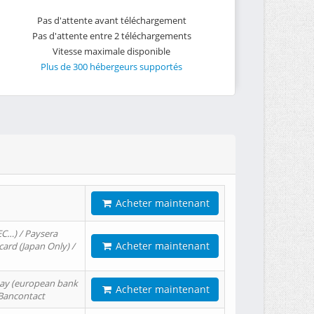
Pas d'attente avant téléchargement
Pas d'attente entre 2 téléchargements
Vitesse maximale disponible
Plus de 300 hébergeurs supportés
Acheter maintenant
EC…) / Paysera
Acheter maintenant
card (Japan Only) /
tPay (european bank
Acheter maintenant
/ Bancontact