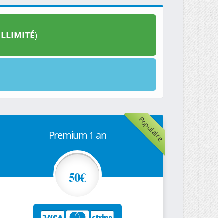
LLIMITÉ)
Populaire
Premium 1 an
50€