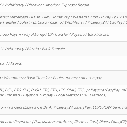
d / WebMoney / Discover / American Express / Bitcoin
ntact Mistercash / iDEAL / ING Home' Pay / Western Union / InPay / JCB / Am
re Transfer / Sofort / BitCoins / Cash U / WebMoney / Przelewy24 / DaoPay 
enue / Paytm / PayUMoney / UPi Transfer / Paysera / Banktransfer
d / Webmoney / Bitcoin / Bank Transfer
oin / Altcoins
rd / Webmoney / Bank Transfer / Perfect money / Amazon pay
, BCH, BTG, CVC, DASH, ETC, ETH, LTC, OMG, ZEC…) / Paysera (EasyPay, mB
 Transfer) / Payssion, Giropay / Local Methods (20+ Methods)
oin / Paysera (EasyPay, mBank, Przelewy24, SafetyPay, EUROPEAN Bank Transf
 Amazon Payments (Visa, Mastercard, Amex, Discover Card, Diners Club, JCB)