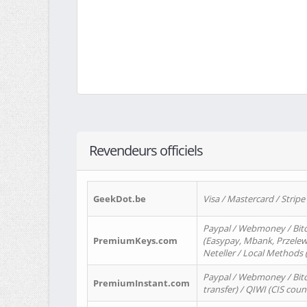
Revendeurs officiels
GeekDot.be
Visa / Mastercard / Stripe
Paypal / Webmoney / Bitc
PremiumKeys.com
(Easypay, Mbank, Przelewy2
Neteller / Local Methods
Paypal / Webmoney / Bitc
PremiumInstant.com
transfer) / QIWI (CIS coun