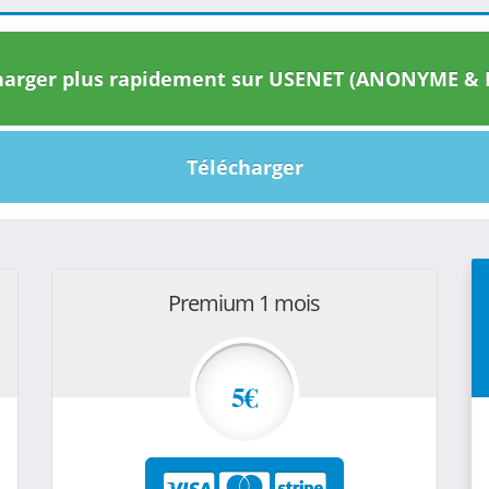
arger plus rapidement sur USENET (ANONYME & I
Télécharger
Premium 1 mois
5€