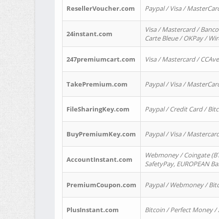
ResellerVoucher.com
Paypal / Visa / MasterCar
Visa / Mastercard / Banco
24instant.com
Carte Bleue / OKPay / Wi
247premiumcart.com
Visa / Mastercard / CCAv
TakePremium.com
Paypal / Visa / MasterCar
FileSharingKey.com
Paypal / Credit Card / Bitc
BuyPremiumKey.com
Paypal / Visa / Masterca
Webmoney / Coingate (BTC
AccountInstant.com
SafetyPay, EUROPEAN Bank
PremiumCoupon.com
Paypal / Webmoney / Bitc
PlusInstant.com
Bitcoin / Perfect Money /