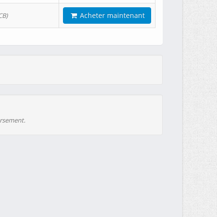
Acheter maintenant
CB)
ursement.