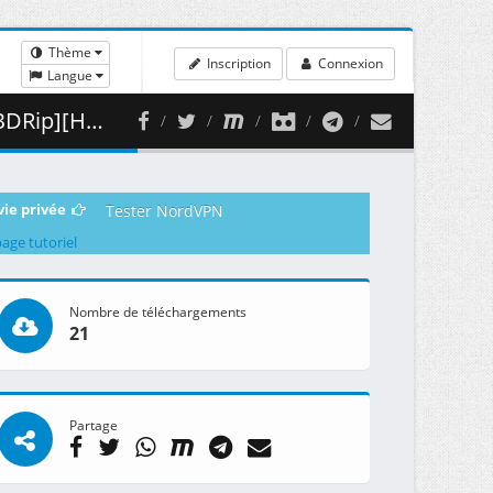
Thème
Inscription
Connexion
Langue
 476.65 MB )
vie privée
Tester NordVPN
page tutoriel
Nombre de téléchargements
21
Partage