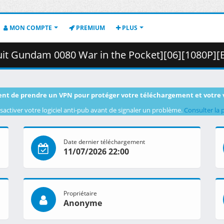
MON COMPTE
PREMIUM
PLUS
 War in the Pocket][06][1080P][BDRip][HEVC-10bit][FLAC].mkv.002 (
nt de prendre un VPN pour protéger votre téléchargement et votre 
sactiver votre logiciel anti-pub avant de signaler un problème.
Consulter la 
Date dernier téléchargement
11/07/2026 22:00
Propriétaire
Anonyme