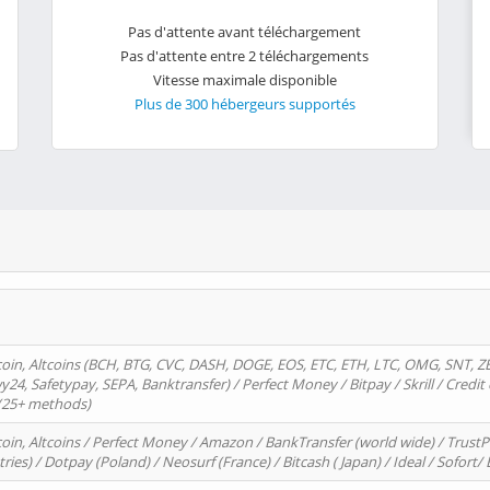
Pas d'attente avant téléchargement
Pas d'attente entre 2 téléchargements
Vitesse maximale disponible
Plus de 300 hébergeurs supportés
oin, Altcoins (BCH, BTG, CVC, DASH, DOGE, EOS, ETC, ETH, LTC, OMG, SNT, Z
4, Safetypay, SEPA, Banktransfer) / Perfect Money / Bitpay / Skrill / Credit 
 (25+ methods)
oin, Altcoins / Perfect Money / Amazon / BankTransfer (world wide) / Trus
tries) / Dotpay (Poland) / Neosurf (France) / Bitcash ( Japan) / Ideal / Sofort