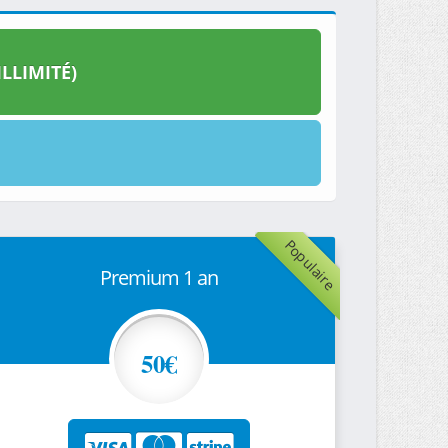
LLIMITÉ)
Populaire
Premium 1 an
50€