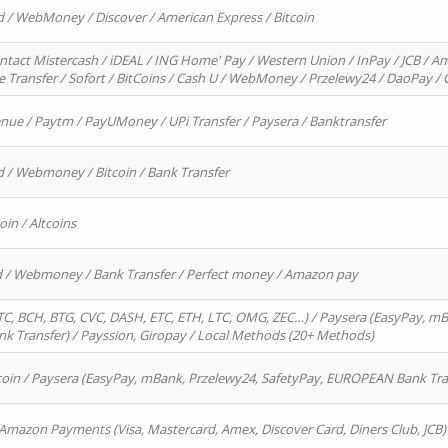
d / WebMoney / Discover / American Express / Bitcoin
ntact Mistercash / iDEAL / ING Home' Pay / Western Union / InPay / JCB / Am
re Transfer / Sofort / BitCoins / Cash U / WebMoney / Przelewy24 / DaoPay 
enue / Paytm / PayUMoney / UPi Transfer / Paysera / Banktransfer
d / Webmoney / Bitcoin / Bank Transfer
oin / Altcoins
rd / Webmoney / Bank Transfer / Perfect money / Amazon pay
, BCH, BTG, CVC, DASH, ETC, ETH, LTC, OMG, ZEC…) / Paysera (EasyPay, mB
 Transfer) / Payssion, Giropay / Local Methods (20+ Methods)
oin / Paysera (EasyPay, mBank, Przelewy24, SafetyPay, EUROPEAN Bank Transf
 Amazon Payments (Visa, Mastercard, Amex, Discover Card, Diners Club, JCB)