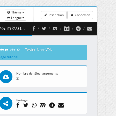
Thème
Inscription
Connexion
Langue
61.49 MB )
vie privée
Tester NordVPN
page tutoriel
Nombre de téléchargements
2
Partage