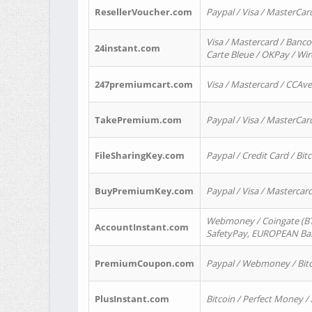
ResellerVoucher.com
Paypal / Visa / MasterCar
Visa / Mastercard / Banco
24instant.com
Carte Bleue / OKPay / Wi
247premiumcart.com
Visa / Mastercard / CCAv
TakePremium.com
Paypal / Visa / MasterCar
FileSharingKey.com
Paypal / Credit Card / Bitc
BuyPremiumKey.com
Paypal / Visa / Masterca
Webmoney / Coingate (BTC
AccountInstant.com
SafetyPay, EUROPEAN Bank
PremiumCoupon.com
Paypal / Webmoney / Bitc
PlusInstant.com
Bitcoin / Perfect Money /