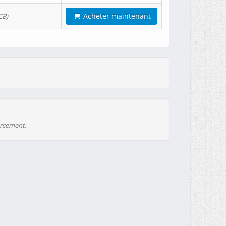
Acheter maintenant
CB)
ursement.