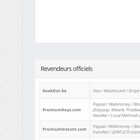
Revendeurs officiels
GeekDot.be
Visa / Mastercard / Stripe
Paypal / Webmoney / Bitc
PremiumKeys.com
(Easypay, Mbank, Przelewy2
Neteller / Local Methods
Paypal / Webmoney / Bitc
PremiumInstant.com
transfer) / QIWI (CIS coun