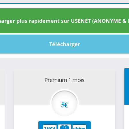
arger plus rapidement sur USENET (ANONYME & I
Télécharger
Premium 1 mois
5€