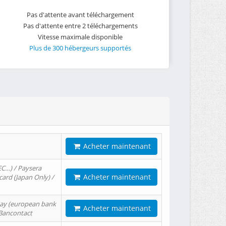
Pas d'attente avant téléchargement
Pas d'attente entre 2 téléchargements
Vitesse maximale disponible
Plus de 300 hébergeurs supportés
Acheter maintenant
EC…) / Paysera
Acheter maintenant
card (Japan Only) /
tPay (european bank
Acheter maintenant
/ Bancontact