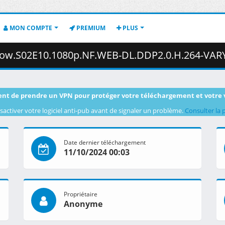
MON COMPTE
PREMIUM
PLUS
02E10.1080p.NF.WEB-DL.DDP2.0.H.264-VARYG.mkv.001 ( 4
nt de prendre un VPN pour protéger votre téléchargement et votre 
sactiver votre logiciel anti-pub avant de signaler un problème.
Consulter la 
Date dernier téléchargement
11/10/2024 00:03
Propriétaire
Anonyme