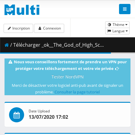
Thème
Inscription
Connexion
Langue
/ Télécharger _ok__The_God_of_High_School_-_02__Multi-Subs___1080p_.mkv.002 ( 457.93 MB )
Nous vous conseillons fortement de prendre un VPN pour
protéger votre téléchargement et votre vie privée
Tester NordVPN
Merci de désactiver votre logiciel anti-pub avant de signaler un
problème.
Consulter la page tutoriel
Date Upload
13/07/2020 17:02