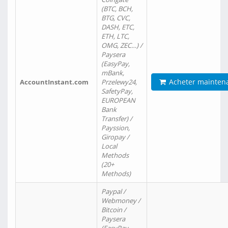
(BTC, BCH,
BTG, CVC,
DASH, ETC,
ETH, LTC,
OMG, ZEC…) /
Paysera
(EasyPay,
mBank,
Acheter mainten
AccountInstant.com
Przelewy24,
SafetyPay,
EUROPEAN
Bank
Transfer) /
Payssion,
Giropay /
Local
Methods
(20+
Methods)
Paypal /
Webmoney /
Bitcoin /
Paysera