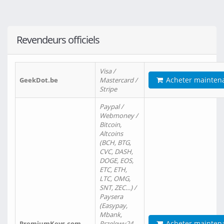
Revendeurs officiels
Visa /
Acheter mainten
GeekDot.be
Mastercard /
Stripe
Paypal /
Webmoney /
Bitcoin,
Altcoins
(BCH, BTG,
CVC, DASH,
DOGE, EOS,
ETC, ETH,
LTC, OMG,
SNT, ZEC…) /
Paysera
(Easypay,
Mbank,
Acheter mainten
PremiumKeys.com
Przelewy24,