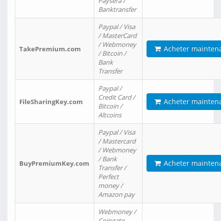
Paysera /
Banktransfer
Paypal / Visa
/ MasterCard
/ Webmoney
Acheter mainten
TakePremium.com
/ Bitcoin /
Bank
Transfer
Paypal /
Credit Card /
Acheter mainten
FileSharingKey.com
Bitcoin /
Altcoins
Paypal / Visa
/ Mastercard
/ Webmoney
/ Bank
Acheter mainten
BuyPremiumKey.com
Transfer /
Perfect
money /
Amazon pay
Webmoney /
Coingate