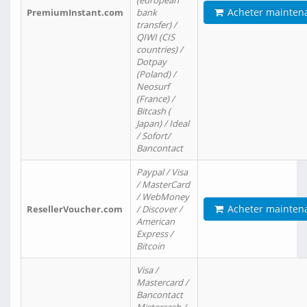
(european
Acheter mainten
PremiumInstant.com
bank
transfer) /
QIWI (CIS
countries) /
Dotpay
(Poland) /
Neosurf
(France) /
Bitcash (
Japan) / Ideal
/ Sofort/
Bancontact
Paypal / Visa
/ MasterCard
/ WebMoney
Acheter mainten
ResellerVoucher.com
/ Discover /
American
Express /
Bitcoin
Visa /
Mastercard /
Bancontact