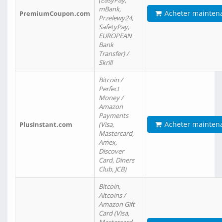
(EasyPay,
mBank,
Acheter mainten
PremiumCoupon.com
Przelewy24,
SafetyPay,
EUROPEAN
Bank
Transfer) /
Skrill
Bitcoin /
Perfect
Money /
Amazon
Payments
Acheter mainten
PlusInstant.com
(Visa,
Mastercard,
Amex,
Discover
Card, Diners
Club, JCB)
Bitcoin,
Altcoins /
Amazon Gift
Card (Visa,