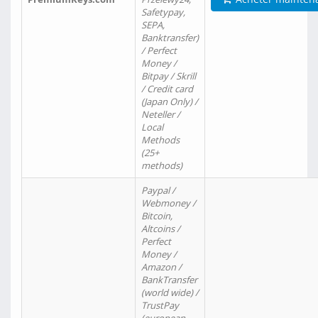
Safetypay,
SEPA,
Banktransfer)
/ Perfect
Money /
Bitpay / Skrill
/ Credit card
(Japan Only) /
Neteller /
Local
Methods
(25+
methods)
Paypal /
Webmoney /
Bitcoin,
Altcoins /
Perfect
Money /
Amazon /
BankTransfer
(world wide) /
TrustPay