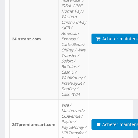
Mistercash /
iDEAL / ING
Home' Pay /
Western
Union / InPay
/ JCB /
American
Acheter mainten
24instant.com
Express /
Carte Bleue /
OKPay / Wire
Transfer /
Sofort /
BitCoins /
Cash U /
WebMoney /
Przelewy24 /
DaoPay /
Cash4WM
Visa /
Mastercard /
CCAvenue /
Paytm /
Acheter mainten
247premiumcart.com
PayUMoney /
UPi Transfer /