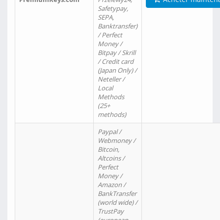
Safetypay,
SEPA,
Banktransfer)
/ Perfect
Money /
Bitpay / Skrill
/ Credit card
(Japan Only) /
Neteller /
Local
Methods
(25+
methods)
Paypal /
Webmoney /
Bitcoin,
Altcoins /
Perfect
Money /
Amazon /
BankTransfer
(world wide) /
TrustPay