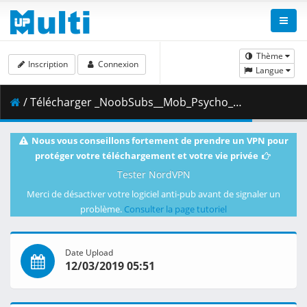
Thème
Inscription
Connexion
Langue
/ Télécharger _NoobSubs__Mob_Psycho_100_10__1080p_Blu-ray_Dual_Audio_8bit_AC3__C2D37D3F_.mkv.001 ( 359.79 MB )
Nous vous conseillons fortement de prendre un VPN pour
protéger votre téléchargement et votre vie privée
Tester NordVPN
Merci de désactiver votre logiciel anti-pub avant de signaler un
problème.
Consulter la page tutoriel
Date Upload
12/03/2019 05:51