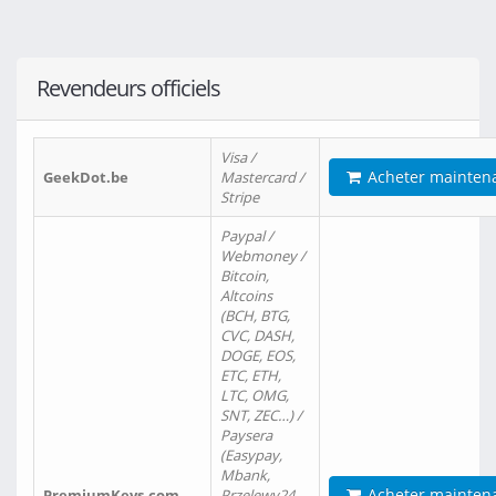
Revendeurs officiels
Visa /
Acheter mainten
GeekDot.be
Mastercard /
Stripe
Paypal /
Webmoney /
Bitcoin,
Altcoins
(BCH, BTG,
CVC, DASH,
DOGE, EOS,
ETC, ETH,
LTC, OMG,
SNT, ZEC…) /
Paysera
(Easypay,
Mbank,
Acheter mainten
PremiumKeys.com
Przelewy24,