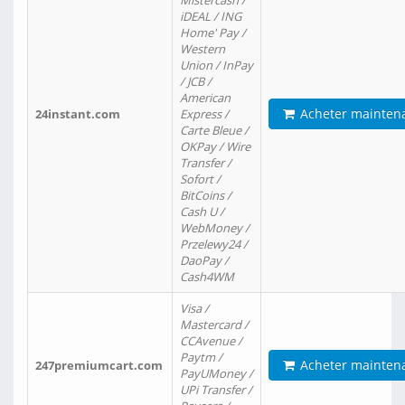
Mistercash /
iDEAL / ING
Home' Pay /
Western
Union / InPay
/ JCB /
American
Acheter mainten
24instant.com
Express /
Carte Bleue /
OKPay / Wire
Transfer /
Sofort /
BitCoins /
Cash U /
WebMoney /
Przelewy24 /
DaoPay /
Cash4WM
Visa /
Mastercard /
CCAvenue /
Paytm /
Acheter mainten
247premiumcart.com
PayUMoney /
UPi Transfer /