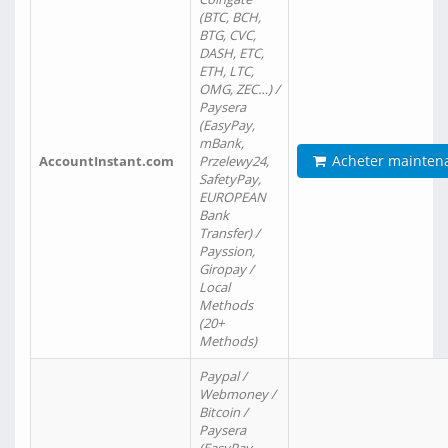
(BTC, BCH,
BTG, CVC,
DASH, ETC,
ETH, LTC,
OMG, ZEC…) /
Paysera
(EasyPay,
mBank,
Acheter mainten
AccountInstant.com
Przelewy24,
SafetyPay,
EUROPEAN
Bank
Transfer) /
Payssion,
Giropay /
Local
Methods
(20+
Methods)
Paypal /
Webmoney /
Bitcoin /
Paysera