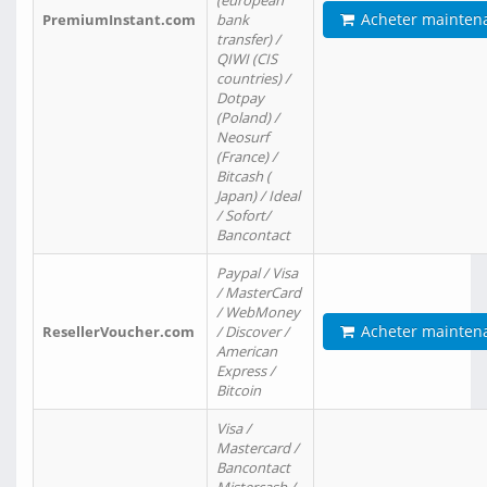
(european
Acheter mainten
PremiumInstant.com
bank
transfer) /
QIWI (CIS
countries) /
Dotpay
(Poland) /
Neosurf
(France) /
Bitcash (
Japan) / Ideal
/ Sofort/
Bancontact
Paypal / Visa
/ MasterCard
/ WebMoney
Acheter mainten
ResellerVoucher.com
/ Discover /
American
Express /
Bitcoin
Visa /
Mastercard /
Bancontact