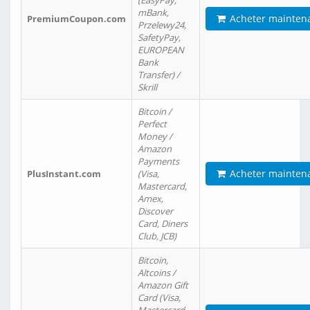
(EasyPay,
mBank,
Acheter mainten
PremiumCoupon.com
Przelewy24,
SafetyPay,
EUROPEAN
Bank
Transfer) /
Skrill
Bitcoin /
Perfect
Money /
Amazon
Payments
Acheter mainten
PlusInstant.com
(Visa,
Mastercard,
Amex,
Discover
Card, Diners
Club, JCB)
Bitcoin,
Altcoins /
Amazon Gift
Card (Visa,