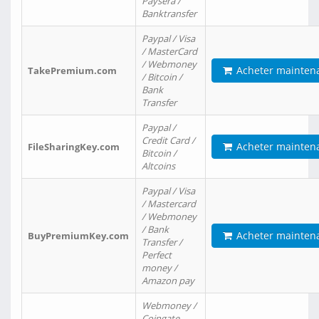
Paysera /
Banktransfer
Paypal / Visa
/ MasterCard
/ Webmoney
Acheter mainten
TakePremium.com
/ Bitcoin /
Bank
Transfer
Paypal /
Credit Card /
Acheter mainten
FileSharingKey.com
Bitcoin /
Altcoins
Paypal / Visa
/ Mastercard
/ Webmoney
/ Bank
Acheter mainten
BuyPremiumKey.com
Transfer /
Perfect
money /
Amazon pay
Webmoney /
Coingate