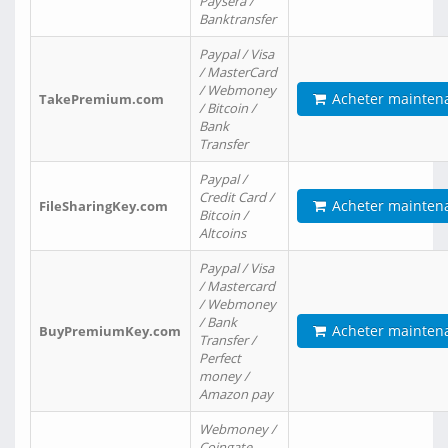
Paysera /
Banktransfer
Paypal / Visa
/ MasterCard
/ Webmoney
Acheter mainten
TakePremium.com
/ Bitcoin /
Bank
Transfer
Paypal /
Credit Card /
Acheter mainten
FileSharingKey.com
Bitcoin /
Altcoins
Paypal / Visa
/ Mastercard
/ Webmoney
/ Bank
Acheter mainten
BuyPremiumKey.com
Transfer /
Perfect
money /
Amazon pay
Webmoney /
Coingate