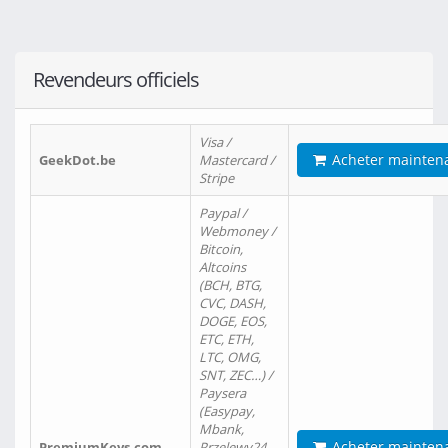
Revendeurs officiels
Visa /
Acheter mainten
GeekDot.be
Mastercard /
Stripe
Paypal /
Webmoney /
Bitcoin,
Altcoins
(BCH, BTG,
CVC, DASH,
DOGE, EOS,
ETC, ETH,
LTC, OMG,
SNT, ZEC…) /
Paysera
(Easypay,
Mbank,
Acheter mainten
PremiumKeys.com
Przelewy24,