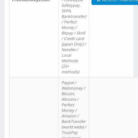
Safetypay,
SEPA,
Banktransfer)
/ Perfect
Money /
Bitpay / Skrill
/ Credit card
(Japan Only) /
Neteller /
Local
Methods
(25+
methods)
Paypal /
Webmoney /
Bitcoin,
Altcoins /
Perfect
Money /
Amazon /
BankTransfer
(world wide) /
TrustPay