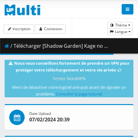
Thème
Inscription
Connexion
Langue
/ Télécharger [Shadow Garden] Kage no Jitsuryokusha ni Naritakute_ 2nd Season - 01 [C2840BEB] [BDRip 1080p HEVC FLAC].mkv.003 ( 460.47 MB )
Nous vous conseillons fortement de prendre un VPN pour
protéger votre téléchargement et votre vie privée
Tester NordVPN
Merci de désactiver votre logiciel anti-pub avant de signaler un
problème.
Consulter la page tutoriel
Date Upload
07/02/2024 20:39