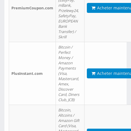
(EasyPay,
mBank,
Acheter mainten
PremiumCoupon.com
Przelewy24,
SafetyPay,
EUROPEAN
Bank
Transfer) /
Skrill
Bitcoin /
Perfect
Money /
Amazon
Payments
Acheter mainten
PlusInstant.com
(Visa,
Mastercard,
Amex,
Discover
Card, Diners
Club, JCB)
Bitcoin,
Altcoins /
Amazon Gift
Card (Visa,