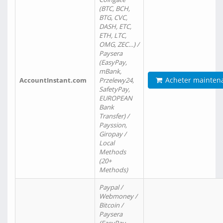
(BTC, BCH,
BTG, CVC,
DASH, ETC,
ETH, LTC,
OMG, ZEC…) /
Paysera
(EasyPay,
mBank,
Acheter mainten
AccountInstant.com
Przelewy24,
SafetyPay,
EUROPEAN
Bank
Transfer) /
Payssion,
Giropay /
Local
Methods
(20+
Methods)
Paypal /
Webmoney /
Bitcoin /
Paysera