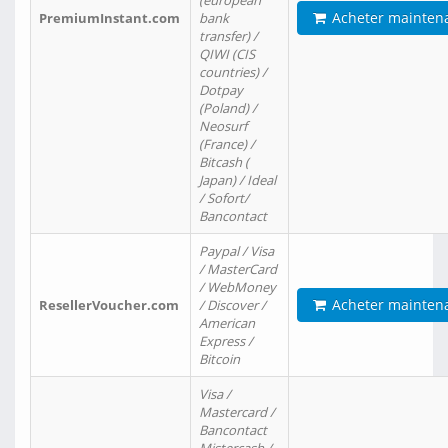
(european
Acheter mainten
PremiumInstant.com
bank
transfer) /
QIWI (CIS
countries) /
Dotpay
(Poland) /
Neosurf
(France) /
Bitcash (
Japan) / Ideal
/ Sofort/
Bancontact
Paypal / Visa
/ MasterCard
/ WebMoney
Acheter mainten
ResellerVoucher.com
/ Discover /
American
Express /
Bitcoin
Visa /
Mastercard /
Bancontact