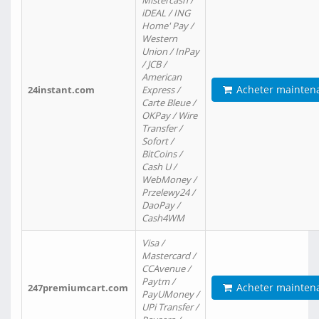
Mistercash /
iDEAL / ING
Home' Pay /
Western
Union / InPay
/ JCB /
American
Acheter mainten
24instant.com
Express /
Carte Bleue /
OKPay / Wire
Transfer /
Sofort /
BitCoins /
Cash U /
WebMoney /
Przelewy24 /
DaoPay /
Cash4WM
Visa /
Mastercard /
CCAvenue /
Paytm /
Acheter mainten
247premiumcart.com
PayUMoney /
UPi Transfer /