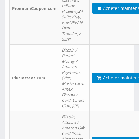
(EasyPay,
mBank,
Acheter mainten
PremiumCoupon.com
Przelewy24,
SafetyPay,
EUROPEAN
Bank
Transfer) /
Skrill
Bitcoin /
Perfect
Money /
Amazon
Payments
Acheter mainten
PlusInstant.com
(Visa,
Mastercard,
Amex,
Discover
Card, Diners
Club, JCB)
Bitcoin,
Altcoins /
Amazon Gift
Card (Visa,