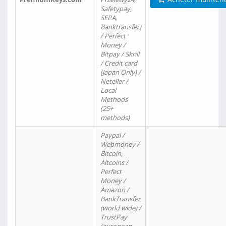
Safetypay,
SEPA,
Banktransfer)
/ Perfect
Money /
Bitpay / Skrill
/ Credit card
(Japan Only) /
Neteller /
Local
Methods
(25+
methods)
Paypal /
Webmoney /
Bitcoin,
Altcoins /
Perfect
Money /
Amazon /
BankTransfer
(world wide) /
TrustPay