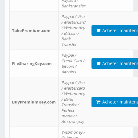
Paysera /
Banktransfer
Paypal / Visa
/ MasterCard
/ Webmoney
Acheter mainten
TakePremium.com
/ Bitcoin /
Bank
Transfer
Paypal /
Credit Card /
Acheter mainten
FileSharingKey.com
Bitcoin /
Altcoins
Paypal / Visa
/ Mastercard
/ Webmoney
/ Bank
Acheter mainten
BuyPremiumKey.com
Transfer /
Perfect
money /
Amazon pay
Webmoney /
Coingate