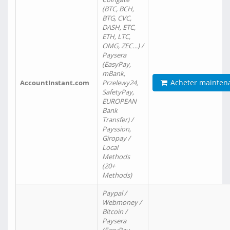
(BTC, BCH,
BTG, CVC,
DASH, ETC,
ETH, LTC,
OMG, ZEC…) /
Paysera
(EasyPay,
mBank,
Acheter mainten
AccountInstant.com
Przelewy24,
SafetyPay,
EUROPEAN
Bank
Transfer) /
Payssion,
Giropay /
Local
Methods
(20+
Methods)
Paypal /
Webmoney /
Bitcoin /
Paysera