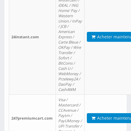
Mistercash /
iDEAL / ING
Home' Pay /
Western
Union / InPay
/ JCB /
American
Acheter mainten
24instant.com
Express /
Carte Bleue /
OKPay / Wire
Transfer /
Sofort /
BitCoins /
Cash U /
WebMoney /
Przelewy24 /
DaoPay /
Cash4WM
Visa /
Mastercard /
CCAvenue /
Paytm /
Acheter mainten
247premiumcart.com
PayUMoney /
UPi Transfer /