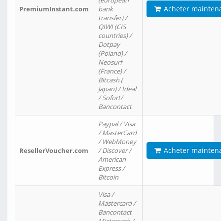
(european
Acheter mainten
PremiumInstant.com
bank
transfer) /
QIWI (CIS
countries) /
Dotpay
(Poland) /
Neosurf
(France) /
Bitcash (
Japan) / Ideal
/ Sofort/
Bancontact
Paypal / Visa
/ MasterCard
/ WebMoney
Acheter mainten
ResellerVoucher.com
/ Discover /
American
Express /
Bitcoin
Visa /
Mastercard /
Bancontact