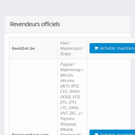
Revendeurs officiels
Visa /
Acheter mainten
GeekDot.be
Mastercard /
Stripe
Paypal /
Webmoney /
Bitcoin,
Altcoins
(BCH, BTG,
CVC, DASH,
DOGE, EOS,
ETC, ETH,
LTC, OMG,
SNT, ZEC…) /
Paysera
(Easypay,
Mbank,
Acheter mainten
PremiumKeys.com
Przelewy24,