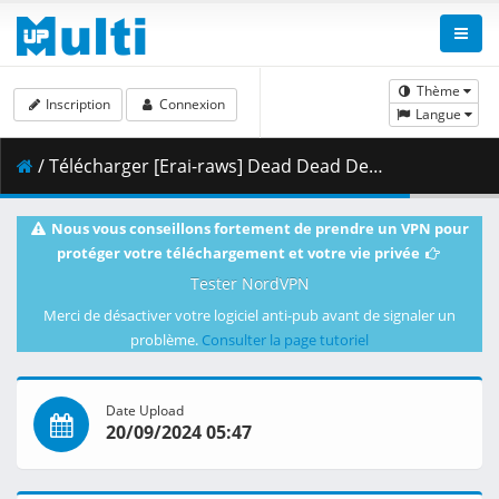
Thème
Inscription
Connexion
Langue
/ Télécharger [Erai-raws] Dead Dead Demons Dededededestruction - 17 [1080p][Multiple Subtitle][B6AF6CFB].mkv.001 ( 470.61 MB )
Nous vous conseillons fortement de prendre un VPN pour
protéger votre téléchargement et votre vie privée
Tester NordVPN
Merci de désactiver votre logiciel anti-pub avant de signaler un
problème.
Consulter la page tutoriel
Date Upload
20/09/2024 05:47