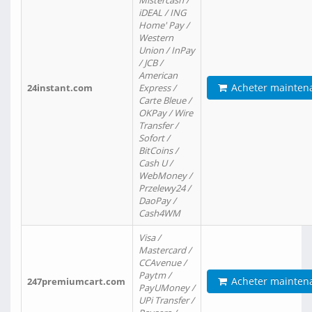
Mistercash /
iDEAL / ING
Home' Pay /
Western
Union / InPay
/ JCB /
American
Acheter mainten
24instant.com
Express /
Carte Bleue /
OKPay / Wire
Transfer /
Sofort /
BitCoins /
Cash U /
WebMoney /
Przelewy24 /
DaoPay /
Cash4WM
Visa /
Mastercard /
CCAvenue /
Paytm /
Acheter mainten
247premiumcart.com
PayUMoney /
UPi Transfer /