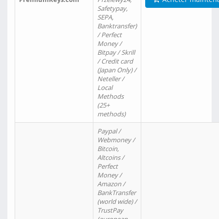
Safetypay,
SEPA,
Banktransfer)
/ Perfect
Money /
Bitpay / Skrill
/ Credit card
(Japan Only) /
Neteller /
Local
Methods
(25+
methods)
Paypal /
Webmoney /
Bitcoin,
Altcoins /
Perfect
Money /
Amazon /
BankTransfer
(world wide) /
TrustPay