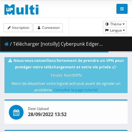
Thème
Inscription
Connexion
Langue
/ Télécharger [notsilly] Cyberpunk Edgerunners - S01E07 (WEB-DL 1080p HEVC E-AC-3) .mkv.003 ( 349.94 MB )
Nous vous conseillons fortement de prendre un VPN pour
protéger votre téléchargement et votre vie privée
Tester NordVPN
Merci de désactiver votre logiciel anti-pub avant de signaler un
problème.
Consulter la page tutoriel
Date Upload
28/09/2022 13:52