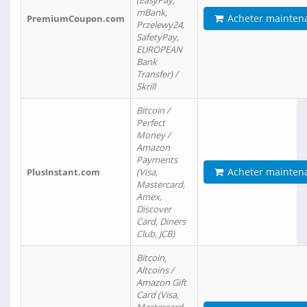
(EasyPay,
mBank,
Acheter mainten
PremiumCoupon.com
Przelewy24,
SafetyPay,
EUROPEAN
Bank
Transfer) /
Skrill
Bitcoin /
Perfect
Money /
Amazon
Payments
Acheter mainten
PlusInstant.com
(Visa,
Mastercard,
Amex,
Discover
Card, Diners
Club, JCB)
Bitcoin,
Altcoins /
Amazon Gift
Card (Visa,