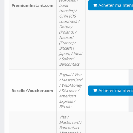
(european
Acheter mainten
PremiumInstant.com
bank
transfer) /
QIWI (CIS
countries) /
Dotpay
(Poland) /
Neosurf
(France) /
Bitcash (
Japan) / Ideal
/ Sofort/
Bancontact
Paypal / Visa
/ MasterCard
/ WebMoney
Acheter mainten
ResellerVoucher.com
/ Discover /
American
Express /
Bitcoin
Visa /
Mastercard /
Bancontact