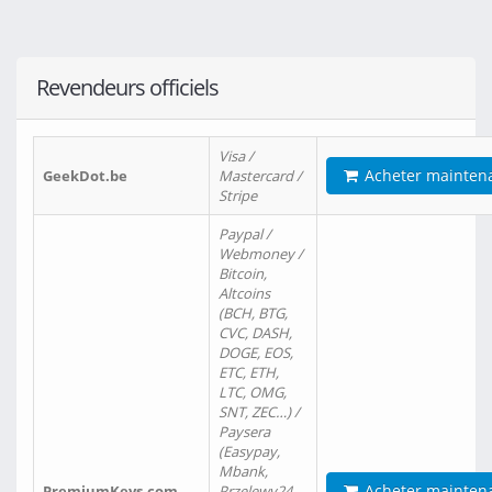
Revendeurs officiels
Visa /
Acheter mainten
GeekDot.be
Mastercard /
Stripe
Paypal /
Webmoney /
Bitcoin,
Altcoins
(BCH, BTG,
CVC, DASH,
DOGE, EOS,
ETC, ETH,
LTC, OMG,
SNT, ZEC…) /
Paysera
(Easypay,
Mbank,
Acheter mainten
PremiumKeys.com
Przelewy24,