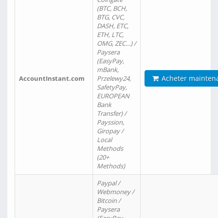
(BTC, BCH,
BTG, CVC,
DASH, ETC,
ETH, LTC,
OMG, ZEC…) /
Paysera
(EasyPay,
mBank,
Acheter mainten
AccountInstant.com
Przelewy24,
SafetyPay,
EUROPEAN
Bank
Transfer) /
Payssion,
Giropay /
Local
Methods
(20+
Methods)
Paypal /
Webmoney /
Bitcoin /
Paysera