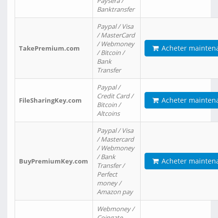
Paysera /
Banktransfer
Paypal / Visa
/ MasterCard
/ Webmoney
Acheter mainten
TakePremium.com
/ Bitcoin /
Bank
Transfer
Paypal /
Credit Card /
Acheter mainten
FileSharingKey.com
Bitcoin /
Altcoins
Paypal / Visa
/ Mastercard
/ Webmoney
/ Bank
Acheter mainten
BuyPremiumKey.com
Transfer /
Perfect
money /
Amazon pay
Webmoney /
Coingate