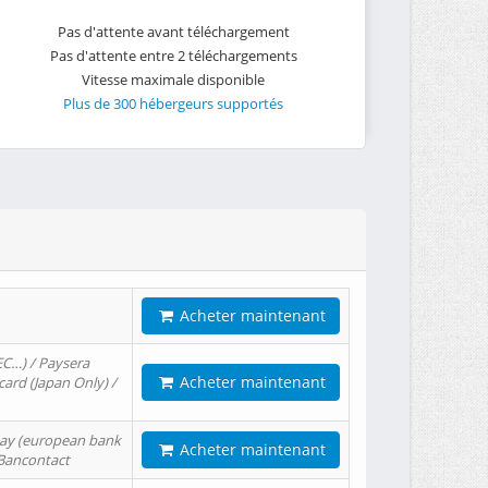
Pas d'attente avant téléchargement
Pas d'attente entre 2 téléchargements
Vitesse maximale disponible
Plus de 300 hébergeurs supportés
Acheter maintenant
EC…) / Paysera
Acheter maintenant
card (Japan Only) /
tPay (european bank
Acheter maintenant
/ Bancontact