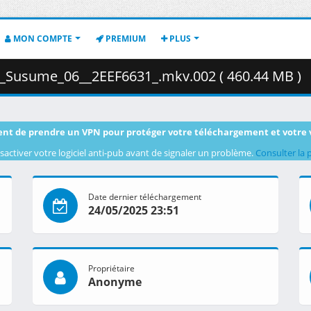
MON COMPTE
PREMIUM
PLUS
o_Susume_06__2EEF6631_.mkv.002 ( 460.44 MB )
nt de prendre un VPN pour protéger votre téléchargement et votre 
sactiver votre logiciel anti-pub avant de signaler un problème.
Consulter la 
Date dernier téléchargement
24/05/2025 23:51
Propriétaire
Anonyme