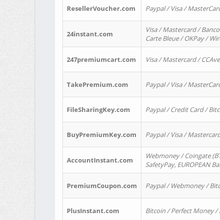
ResellerVoucher.com
Paypal / Visa / MasterCar
Visa / Mastercard / Banco
24instant.com
Carte Bleue / OKPay / Wi
247premiumcart.com
Visa / Mastercard / CCAv
TakePremium.com
Paypal / Visa / MasterCar
FileSharingKey.com
Paypal / Credit Card / Bitc
BuyPremiumKey.com
Paypal / Visa / Masterca
Webmoney / Coingate (BTC
AccountInstant.com
SafetyPay, EUROPEAN Bank
PremiumCoupon.com
Paypal / Webmoney / Bitc
PlusInstant.com
Bitcoin / Perfect Money /