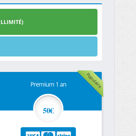
LLIMITÉ)
Populaire
Premium 1 an
50€