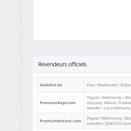
Revendeurs officiels
GeekDot.be
Visa / Mastercard / Stripe
Paypal / Webmoney / Bitc
PremiumKeys.com
(Easypay, Mbank, Przelewy2
Neteller / Local Methods
Paypal / Webmoney / Bitc
PremiumInstant.com
transfer) / QIWI (CIS coun