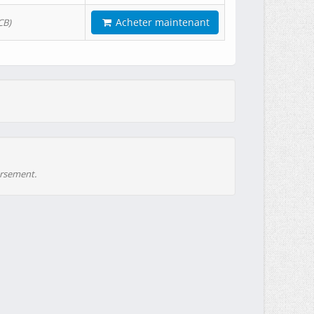
Acheter maintenant
CB)
ursement.