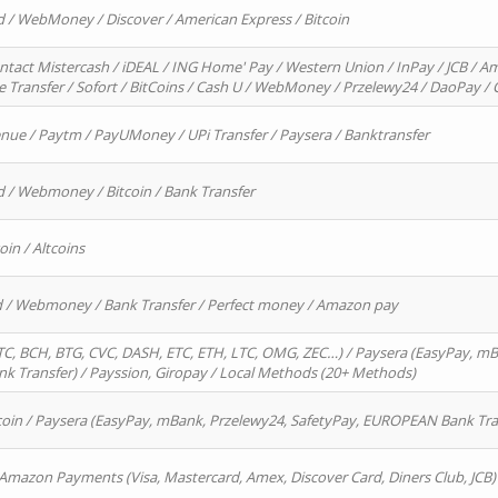
d / WebMoney / Discover / American Express / Bitcoin
ntact Mistercash / iDEAL / ING Home' Pay / Western Union / InPay / JCB / Am
re Transfer / Sofort / BitCoins / Cash U / WebMoney / Przelewy24 / DaoPay 
enue / Paytm / PayUMoney / UPi Transfer / Paysera / Banktransfer
d / Webmoney / Bitcoin / Bank Transfer
oin / Altcoins
rd / Webmoney / Bank Transfer / Perfect money / Amazon pay
, BCH, BTG, CVC, DASH, ETC, ETH, LTC, OMG, ZEC…) / Paysera (EasyPay, mB
 Transfer) / Payssion, Giropay / Local Methods (20+ Methods)
oin / Paysera (EasyPay, mBank, Przelewy24, SafetyPay, EUROPEAN Bank Transf
 Amazon Payments (Visa, Mastercard, Amex, Discover Card, Diners Club, JCB)