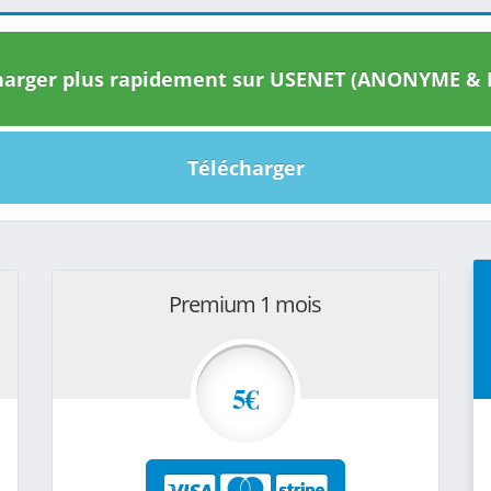
arger plus rapidement sur USENET (ANONYME & I
Télécharger
Premium 1 mois
5€