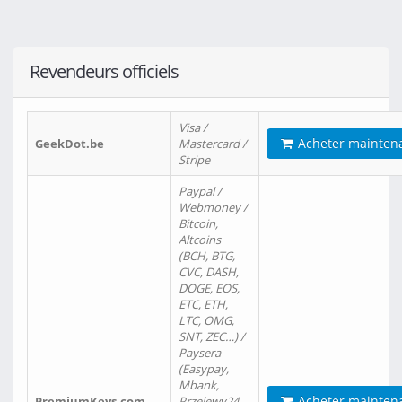
Revendeurs officiels
Visa /
Acheter mainten
GeekDot.be
Mastercard /
Stripe
Paypal /
Webmoney /
Bitcoin,
Altcoins
(BCH, BTG,
CVC, DASH,
DOGE, EOS,
ETC, ETH,
LTC, OMG,
SNT, ZEC…) /
Paysera
(Easypay,
Mbank,
Acheter mainten
PremiumKeys.com
Przelewy24,