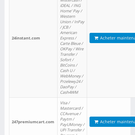
Mistercash /
iDEAL / ING
Home' Pay /
Western
Union / InPay
/ JCB /
American
Acheter mainten
24instant.com
Express /
Carte Bleue /
OKPay / Wire
Transfer /
Sofort /
BitCoins /
Cash U /
WebMoney /
Przelewy24 /
DaoPay /
Cash4WM
Visa /
Mastercard /
CCAvenue /
Paytm /
Acheter mainten
247premiumcart.com
PayUMoney /
UPi Transfer /