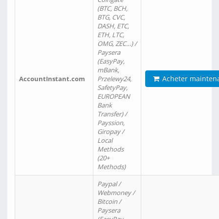
(BTC, BCH,
BTG, CVC,
DASH, ETC,
ETH, LTC,
OMG, ZEC…) /
Paysera
(EasyPay,
mBank,
Acheter mainten
AccountInstant.com
Przelewy24,
SafetyPay,
EUROPEAN
Bank
Transfer) /
Payssion,
Giropay /
Local
Methods
(20+
Methods)
Paypal /
Webmoney /
Bitcoin /
Paysera