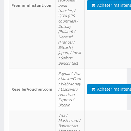
(european
Acheter mainten
PremiumInstant.com
bank
transfer) /
QIWI (CIS
countries) /
Dotpay
(Poland) /
Neosurf
(France) /
Bitcash (
Japan) / Ideal
/ Sofort/
Bancontact
Paypal / Visa
/ MasterCard
/ WebMoney
Acheter mainten
ResellerVoucher.com
/ Discover /
American
Express /
Bitcoin
Visa /
Mastercard /
Bancontact