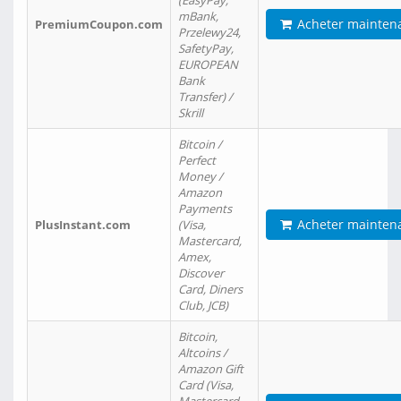
(EasyPay,
mBank,
Acheter mainten
PremiumCoupon.com
Przelewy24,
SafetyPay,
EUROPEAN
Bank
Transfer) /
Skrill
Bitcoin /
Perfect
Money /
Amazon
Payments
Acheter mainten
PlusInstant.com
(Visa,
Mastercard,
Amex,
Discover
Card, Diners
Club, JCB)
Bitcoin,
Altcoins /
Amazon Gift
Card (Visa,