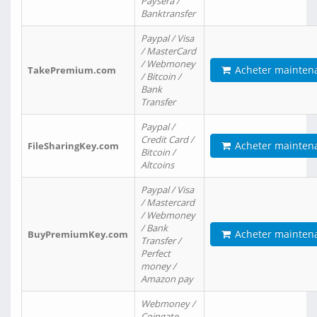
Paysera /
Banktransfer
Paypal / Visa
/ MasterCard
/ Webmoney
Acheter mainten
TakePremium.com
/ Bitcoin /
Bank
Transfer
Paypal /
Credit Card /
Acheter mainten
FileSharingKey.com
Bitcoin /
Altcoins
Paypal / Visa
/ Mastercard
/ Webmoney
/ Bank
Acheter mainten
BuyPremiumKey.com
Transfer /
Perfect
money /
Amazon pay
Webmoney /
Coingate