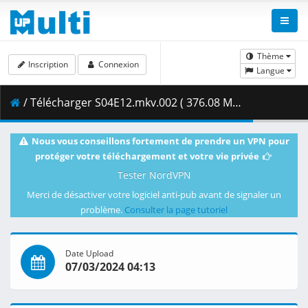
Thème
Inscription
Connexion
Langue
/ Télécharger S04E12.mkv.002 ( 376.08 MB )
Nous vous conseillons fortement de prendre un VPN pour
protéger votre téléchargement et votre vie privée
Tester NordVPN
Merci de désactiver votre logiciel anti-pub avant de signaler un
problème.
Consulter la page tutoriel
Date Upload
07/03/2024 04:13