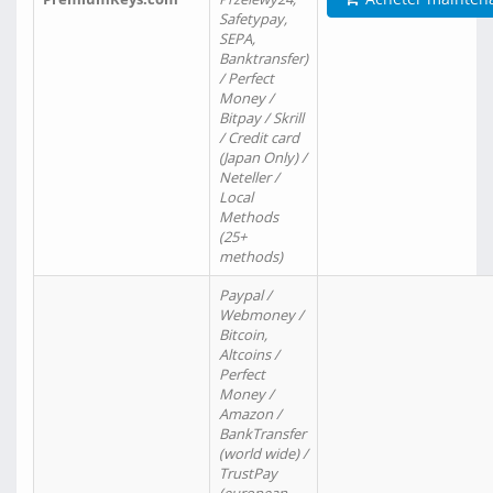
Safetypay,
SEPA,
Banktransfer)
/ Perfect
Money /
Bitpay / Skrill
/ Credit card
(Japan Only) /
Neteller /
Local
Methods
(25+
methods)
Paypal /
Webmoney /
Bitcoin,
Altcoins /
Perfect
Money /
Amazon /
BankTransfer
(world wide) /
TrustPay