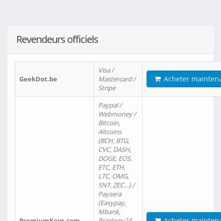
Revendeurs officiels
Visa /
Acheter mainten
GeekDot.be
Mastercard /
Stripe
Paypal /
Webmoney /
Bitcoin,
Altcoins
(BCH, BTG,
CVC, DASH,
DOGE, EOS,
ETC, ETH,
LTC, OMG,
SNT, ZEC…) /
Paysera
(Easypay,
Mbank,
Acheter mainten
PremiumKeys.com
Przelewy24,