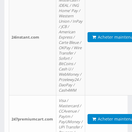
Mistercash /
iDEAL / ING
Home' Pay /
Western
Union / InPay
/ JCB /
American
Acheter mainten
24instant.com
Express /
Carte Bleue /
OKPay / Wire
Transfer /
Sofort /
BitCoins /
Cash U /
WebMoney /
Przelewy24 /
DaoPay /
Cash4WM
Visa /
Mastercard /
CCAvenue /
Paytm /
Acheter mainten
247premiumcart.com
PayUMoney /
UPi Transfer /