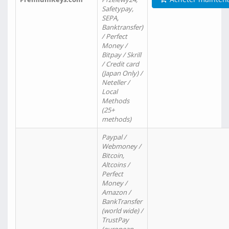
Safetypay,
SEPA,
Banktransfer)
/ Perfect
Money /
Bitpay / Skrill
/ Credit card
(Japan Only) /
Neteller /
Local
Methods
(25+
methods)
Paypal /
Webmoney /
Bitcoin,
Altcoins /
Perfect
Money /
Amazon /
BankTransfer
(world wide) /
TrustPay