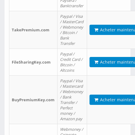
Paysera /
Banktransfer
Paypal / Visa
/ MasterCard
/ Webmoney
Acheter mainten
TakePremium.com
/ Bitcoin /
Bank
Transfer
Paypal /
Credit Card /
Acheter mainten
FileSharingKey.com
Bitcoin /
Altcoins
Paypal / Visa
/ Mastercard
/ Webmoney
/ Bank
Acheter mainten
BuyPremiumKey.com
Transfer /
Perfect
money /
Amazon pay
Webmoney /
Coingate