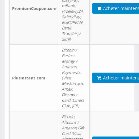
(EasyPay,
mBank,
Acheter mainten
PremiumCoupon.com
Przelewy24,
SafetyPay,
EUROPEAN
Bank
Transfer) /
Skrill
Bitcoin /
Perfect
Money /
Amazon
Payments
Acheter mainten
PlusInstant.com
(Visa,
Mastercard,
Amex,
Discover
Card, Diners
Club, JCB)
Bitcoin,
Altcoins /
Amazon Gift
Card (Visa,