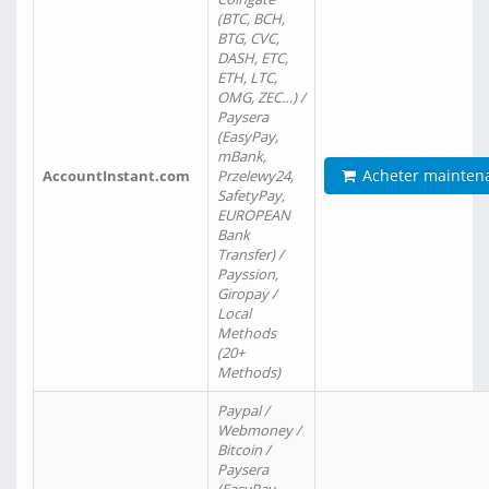
(BTC, BCH,
BTG, CVC,
DASH, ETC,
ETH, LTC,
OMG, ZEC…) /
Paysera
(EasyPay,
mBank,
Acheter mainten
AccountInstant.com
Przelewy24,
SafetyPay,
EUROPEAN
Bank
Transfer) /
Payssion,
Giropay /
Local
Methods
(20+
Methods)
Paypal /
Webmoney /
Bitcoin /
Paysera