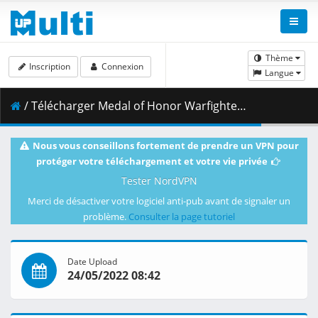
Thème
Inscription
Connexion
Langue
/ Télécharger Medal of Honor Warfighter [WillyPro].7z.014 ( 500.00 MB )
Nous vous conseillons fortement de prendre un VPN pour
protéger votre téléchargement et votre vie privée
Tester NordVPN
Merci de désactiver votre logiciel anti-pub avant de signaler un
problème.
Consulter la page tutoriel
Date Upload
24/05/2022 08:42