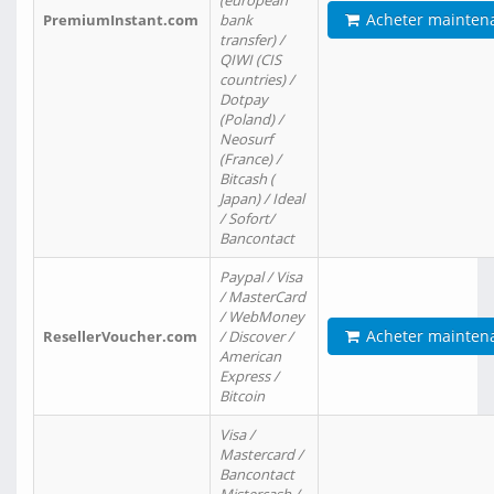
(european
Acheter mainten
PremiumInstant.com
bank
transfer) /
QIWI (CIS
countries) /
Dotpay
(Poland) /
Neosurf
(France) /
Bitcash (
Japan) / Ideal
/ Sofort/
Bancontact
Paypal / Visa
/ MasterCard
/ WebMoney
Acheter mainten
ResellerVoucher.com
/ Discover /
American
Express /
Bitcoin
Visa /
Mastercard /
Bancontact