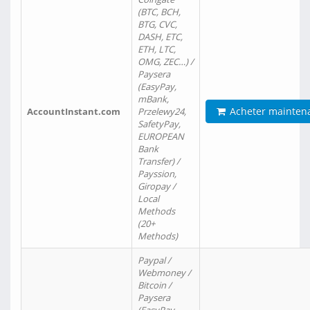
(BTC, BCH,
BTG, CVC,
DASH, ETC,
ETH, LTC,
OMG, ZEC…) /
Paysera
(EasyPay,
mBank,
Acheter mainten
AccountInstant.com
Przelewy24,
SafetyPay,
EUROPEAN
Bank
Transfer) /
Payssion,
Giropay /
Local
Methods
(20+
Methods)
Paypal /
Webmoney /
Bitcoin /
Paysera