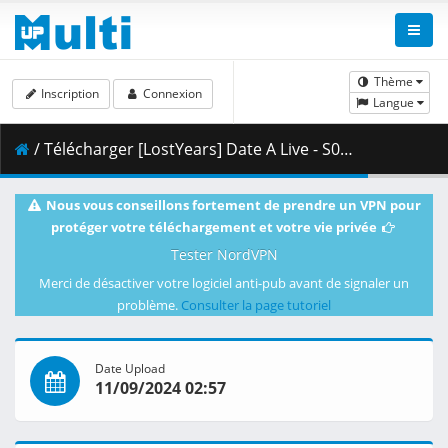
Thème
Inscription
Connexion
Langue
/ Télécharger [LostYears] Date A Live - S05E02 (WEB-DL 1080p x264 AAC E-AC-3) [2317BC6F].mkv.001 ( 482.25 MB )
Nous vous conseillons fortement de prendre un VPN pour
protéger votre téléchargement et votre vie privée
Tester NordVPN
Merci de désactiver votre logiciel anti-pub avant de signaler un
problème.
Consulter la page tutoriel
Date Upload
11/09/2024 02:57