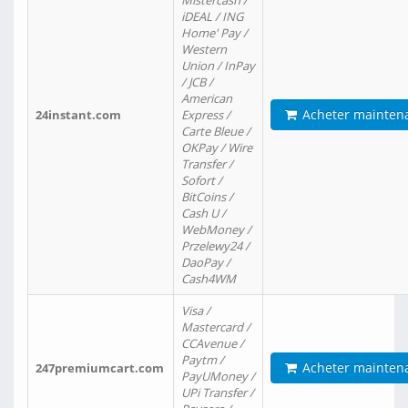
Mistercash /
iDEAL / ING
Home' Pay /
Western
Union / InPay
/ JCB /
American
Acheter mainten
24instant.com
Express /
Carte Bleue /
OKPay / Wire
Transfer /
Sofort /
BitCoins /
Cash U /
WebMoney /
Przelewy24 /
DaoPay /
Cash4WM
Visa /
Mastercard /
CCAvenue /
Paytm /
Acheter mainten
247premiumcart.com
PayUMoney /
UPi Transfer /