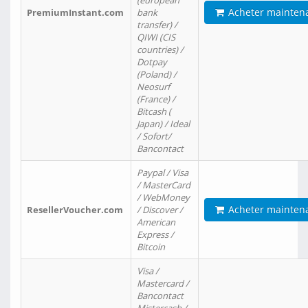
(european
Acheter mainten
PremiumInstant.com
bank
transfer) /
QIWI (CIS
countries) /
Dotpay
(Poland) /
Neosurf
(France) /
Bitcash (
Japan) / Ideal
/ Sofort/
Bancontact
Paypal / Visa
/ MasterCard
/ WebMoney
Acheter mainten
ResellerVoucher.com
/ Discover /
American
Express /
Bitcoin
Visa /
Mastercard /
Bancontact