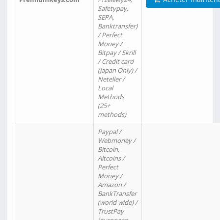
Safetypay,
SEPA,
Banktransfer)
/ Perfect
Money /
Bitpay / Skrill
/ Credit card
(Japan Only) /
Neteller /
Local
Methods
(25+
methods)
Paypal /
Webmoney /
Bitcoin,
Altcoins /
Perfect
Money /
Amazon /
BankTransfer
(world wide) /
TrustPay