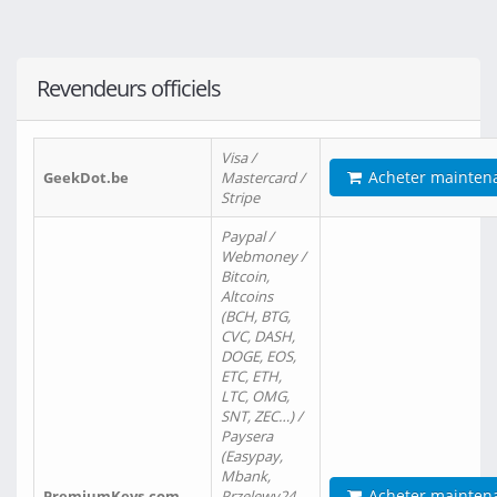
Revendeurs officiels
Visa /
Acheter mainten
GeekDot.be
Mastercard /
Stripe
Paypal /
Webmoney /
Bitcoin,
Altcoins
(BCH, BTG,
CVC, DASH,
DOGE, EOS,
ETC, ETH,
LTC, OMG,
SNT, ZEC…) /
Paysera
(Easypay,
Mbank,
Acheter mainten
PremiumKeys.com
Przelewy24,