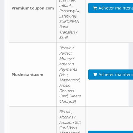
(EasyPay,
mBank,
Acheter mainten
PremiumCoupon.com
Przelewy24,
SafetyPay,
EUROPEAN
Bank
Transfer) /
Skrill
Bitcoin /
Perfect
Money /
Amazon
Payments
Acheter mainten
PlusInstant.com
(Visa,
Mastercard,
Amex,
Discover
Card, Diners
Club, JCB)
Bitcoin,
Altcoins /
Amazon Gift
Card (Visa,