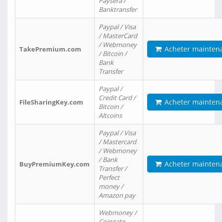
Paysera /
Banktransfer
Paypal / Visa
/ MasterCard
/ Webmoney
Acheter mainten
TakePremium.com
/ Bitcoin /
Bank
Transfer
Paypal /
Credit Card /
Acheter mainten
FileSharingKey.com
Bitcoin /
Altcoins
Paypal / Visa
/ Mastercard
/ Webmoney
/ Bank
Acheter mainten
BuyPremiumKey.com
Transfer /
Perfect
money /
Amazon pay
Webmoney /
Coingate