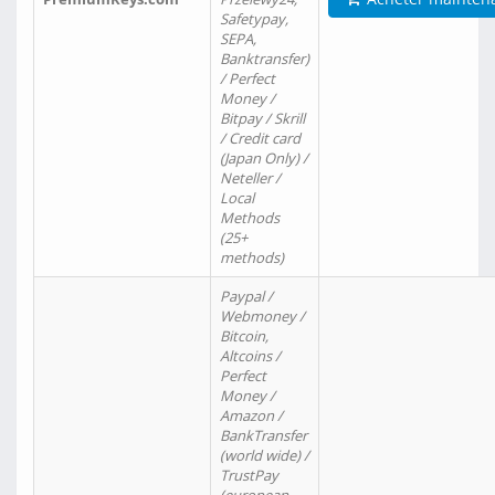
Safetypay,
SEPA,
Banktransfer)
/ Perfect
Money /
Bitpay / Skrill
/ Credit card
(Japan Only) /
Neteller /
Local
Methods
(25+
methods)
Paypal /
Webmoney /
Bitcoin,
Altcoins /
Perfect
Money /
Amazon /
BankTransfer
(world wide) /
TrustPay