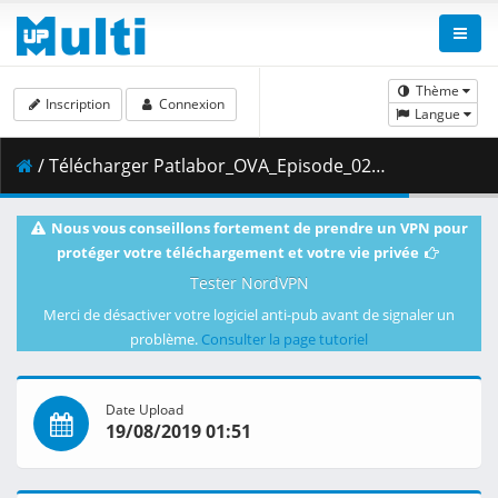
Thème
Inscription
Connexion
Langue
/ Télécharger Patlabor_OVA_Episode_02__Player_Edition___x264_AC3_.mp4.001 ( 400.23 MB )
Nous vous conseillons fortement de prendre un VPN pour
protéger votre téléchargement et votre vie privée
Tester NordVPN
Merci de désactiver votre logiciel anti-pub avant de signaler un
problème.
Consulter la page tutoriel
Date Upload
19/08/2019 01:51