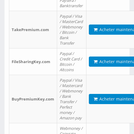
Paysera /
Banktransfer
Paypal / Visa
/ MasterCard
/ Webmoney
Acheter mainten
TakePremium.com
/ Bitcoin /
Bank
Transfer
Paypal /
Credit Card /
Acheter mainten
FileSharingKey.com
Bitcoin /
Altcoins
Paypal / Visa
/ Mastercard
/ Webmoney
/ Bank
Acheter mainten
BuyPremiumKey.com
Transfer /
Perfect
money /
Amazon pay
Webmoney /
Coingate