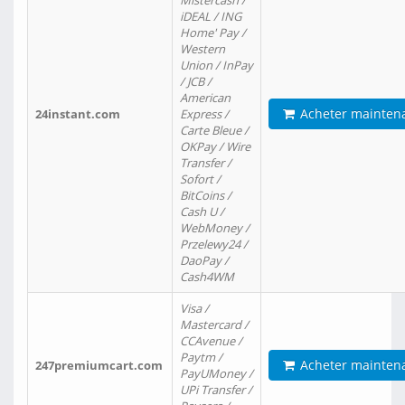
Mistercash /
iDEAL / ING
Home' Pay /
Western
Union / InPay
/ JCB /
American
Acheter mainten
24instant.com
Express /
Carte Bleue /
OKPay / Wire
Transfer /
Sofort /
BitCoins /
Cash U /
WebMoney /
Przelewy24 /
DaoPay /
Cash4WM
Visa /
Mastercard /
CCAvenue /
Paytm /
Acheter mainten
247premiumcart.com
PayUMoney /
UPi Transfer /