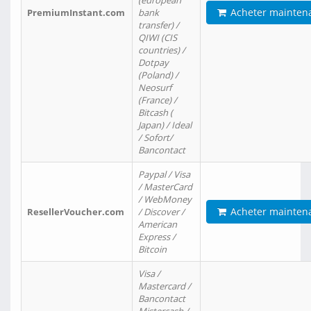
(european
Acheter mainten
PremiumInstant.com
bank
transfer) /
QIWI (CIS
countries) /
Dotpay
(Poland) /
Neosurf
(France) /
Bitcash (
Japan) / Ideal
/ Sofort/
Bancontact
Paypal / Visa
/ MasterCard
/ WebMoney
Acheter mainten
ResellerVoucher.com
/ Discover /
American
Express /
Bitcoin
Visa /
Mastercard /
Bancontact