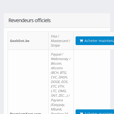
Revendeurs officiels
Visa /
Acheter mainten
GeekDot.be
Mastercard /
Stripe
Paypal /
Webmoney /
Bitcoin,
Altcoins
(BCH, BTG,
CVC, DASH,
DOGE, EOS,
ETC, ETH,
LTC, OMG,
SNT, ZEC…) /
Paysera
(Easypay,
Mbank,
Acheter mainten
PremiumKeys.com
Przelewy24,