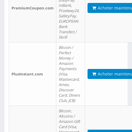
(EasyPay,
mBank,
Acheter mainten
PremiumCoupon.com
Przelewy24,
SafetyPay,
EUROPEAN
Bank
Transfer) /
Skrill
Bitcoin /
Perfect
Money /
Amazon
Payments
Acheter mainten
PlusInstant.com
(Visa,
Mastercard,
Amex,
Discover
Card, Diners
Club, JCB)
Bitcoin,
Altcoins /
Amazon Gift
Card (Visa,