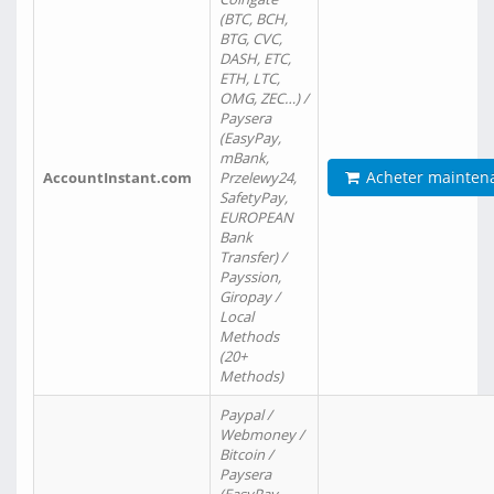
(BTC, BCH,
BTG, CVC,
DASH, ETC,
ETH, LTC,
OMG, ZEC…) /
Paysera
(EasyPay,
mBank,
Acheter mainten
AccountInstant.com
Przelewy24,
SafetyPay,
EUROPEAN
Bank
Transfer) /
Payssion,
Giropay /
Local
Methods
(20+
Methods)
Paypal /
Webmoney /
Bitcoin /
Paysera