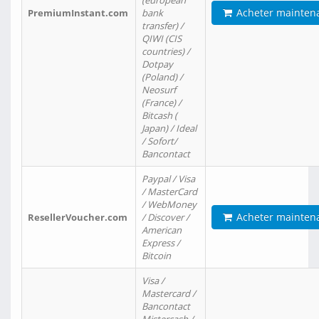
(european
Acheter mainten
PremiumInstant.com
bank
transfer) /
QIWI (CIS
countries) /
Dotpay
(Poland) /
Neosurf
(France) /
Bitcash (
Japan) / Ideal
/ Sofort/
Bancontact
Paypal / Visa
/ MasterCard
/ WebMoney
Acheter mainten
ResellerVoucher.com
/ Discover /
American
Express /
Bitcoin
Visa /
Mastercard /
Bancontact