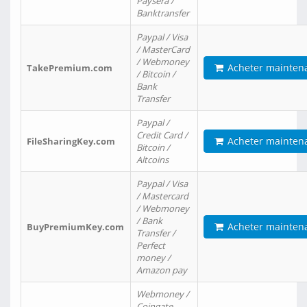
Paysera /
Banktransfer
Paypal / Visa
/ MasterCard
/ Webmoney
Acheter mainten
TakePremium.com
/ Bitcoin /
Bank
Transfer
Paypal /
Credit Card /
Acheter mainten
FileSharingKey.com
Bitcoin /
Altcoins
Paypal / Visa
/ Mastercard
/ Webmoney
/ Bank
Acheter mainten
BuyPremiumKey.com
Transfer /
Perfect
money /
Amazon pay
Webmoney /
Coingate