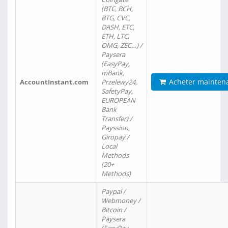
(BTC, BCH,
BTG, CVC,
DASH, ETC,
ETH, LTC,
OMG, ZEC…) /
Paysera
(EasyPay,
mBank,
Acheter mainten
AccountInstant.com
Przelewy24,
SafetyPay,
EUROPEAN
Bank
Transfer) /
Payssion,
Giropay /
Local
Methods
(20+
Methods)
Paypal /
Webmoney /
Bitcoin /
Paysera