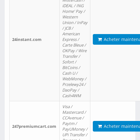
Mistercash /
iDEAL / ING
Home' Pay /
Western
Union / InPay
/ JCB /
American
Acheter mainten
24instant.com
Express /
Carte Bleue /
OKPay / Wire
Transfer /
Sofort /
BitCoins /
Cash U /
WebMoney /
Przelewy24 /
DaoPay /
Cash4WM
Visa /
Mastercard /
CCAvenue /
Paytm /
Acheter mainten
247premiumcart.com
PayUMoney /
UPi Transfer /