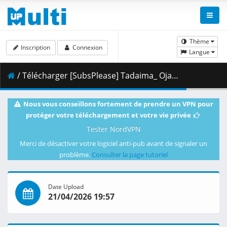
Thème
Inscription
Connexion
Langue
/ Télécharger [SubsPlease] Tadaima_ Ojamasaremasu_ - 03 (1080p) [C822A0AC].mkv.002 ( 445.41 MB )
Nous vous conseillons fortement de prendre un VPN pour
protéger votre téléchargement et votre vie privée
Tester NordVPN
Merci de désactiver votre logiciel anti-pub avant de signaler un
problème.
Consulter la page tutoriel
Date Upload
21/04/2026 19:57