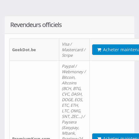
Revendeurs officiels
Visa /
Acheter mainten
GeekDot.be
Mastercard /
Stripe
Paypal /
Webmoney /
Bitcoin,
Altcoins
(BCH, BTG,
CVC, DASH,
DOGE, EOS,
ETC, ETH,
LTC, OMG,
SNT, ZEC…) /
Paysera
(Easypay,
Mbank,
Acheter mainten
PremiumKeys.com
Przelewy24,