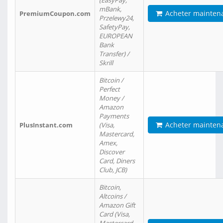
(EasyPay,
mBank,
Acheter mainten
PremiumCoupon.com
Przelewy24,
SafetyPay,
EUROPEAN
Bank
Transfer) /
Skrill
Bitcoin /
Perfect
Money /
Amazon
Payments
Acheter mainten
PlusInstant.com
(Visa,
Mastercard,
Amex,
Discover
Card, Diners
Club, JCB)
Bitcoin,
Altcoins /
Amazon Gift
Card (Visa,