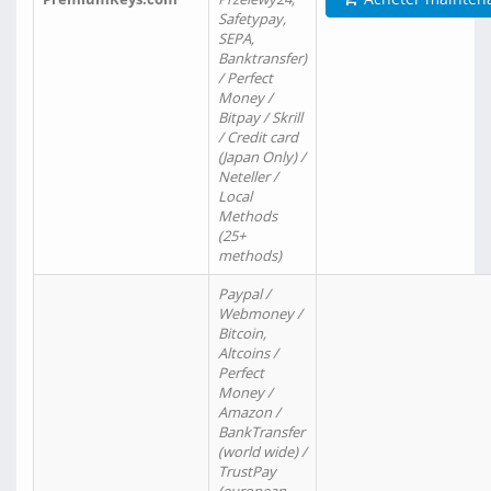
Safetypay,
SEPA,
Banktransfer)
/ Perfect
Money /
Bitpay / Skrill
/ Credit card
(Japan Only) /
Neteller /
Local
Methods
(25+
methods)
Paypal /
Webmoney /
Bitcoin,
Altcoins /
Perfect
Money /
Amazon /
BankTransfer
(world wide) /
TrustPay