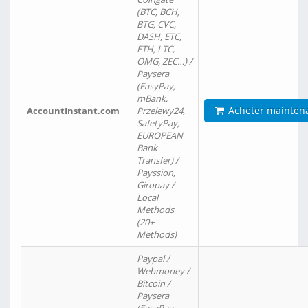
(BTC, BCH,
BTG, CVC,
DASH, ETC,
ETH, LTC,
OMG, ZEC…) /
Paysera
(EasyPay,
mBank,
Acheter mainten
AccountInstant.com
Przelewy24,
SafetyPay,
EUROPEAN
Bank
Transfer) /
Payssion,
Giropay /
Local
Methods
(20+
Methods)
Paypal /
Webmoney /
Bitcoin /
Paysera