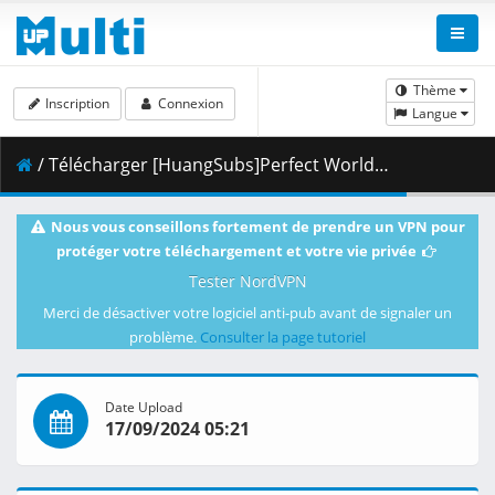
Thème
Inscription
Connexion
Langue
/ Télécharger [HuangSubs]Perfect World_Embers of Fire_Part2 [1080p].mkv.002 ( 374.76 MB )
Nous vous conseillons fortement de prendre un VPN pour
protéger votre téléchargement et votre vie privée
Tester NordVPN
Merci de désactiver votre logiciel anti-pub avant de signaler un
problème.
Consulter la page tutoriel
Date Upload
17/09/2024 05:21