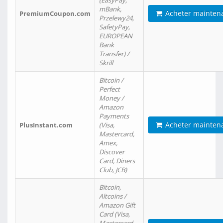
(EasyPay,
mBank,
Acheter mainten
PremiumCoupon.com
Przelewy24,
SafetyPay,
EUROPEAN
Bank
Transfer) /
Skrill
Bitcoin /
Perfect
Money /
Amazon
Payments
Acheter mainten
PlusInstant.com
(Visa,
Mastercard,
Amex,
Discover
Card, Diners
Club, JCB)
Bitcoin,
Altcoins /
Amazon Gift
Card (Visa,