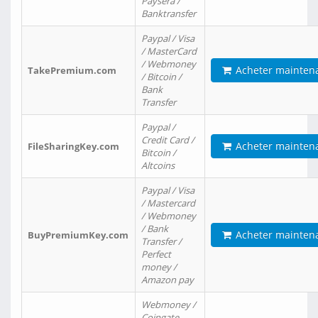
Paysera /
Banktransfer
Paypal / Visa
/ MasterCard
/ Webmoney
Acheter mainten
TakePremium.com
/ Bitcoin /
Bank
Transfer
Paypal /
Credit Card /
Acheter mainten
FileSharingKey.com
Bitcoin /
Altcoins
Paypal / Visa
/ Mastercard
/ Webmoney
/ Bank
Acheter mainten
BuyPremiumKey.com
Transfer /
Perfect
money /
Amazon pay
Webmoney /
Coingate