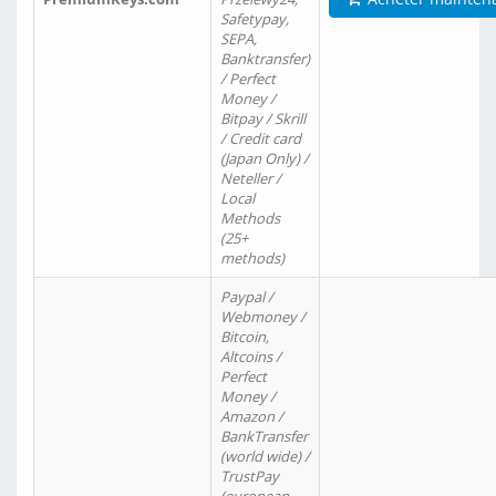
Safetypay,
SEPA,
Banktransfer)
/ Perfect
Money /
Bitpay / Skrill
/ Credit card
(Japan Only) /
Neteller /
Local
Methods
(25+
methods)
Paypal /
Webmoney /
Bitcoin,
Altcoins /
Perfect
Money /
Amazon /
BankTransfer
(world wide) /
TrustPay