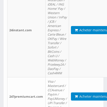
Mistercash /
iDEAL / ING
Home' Pay /
Western
Union / InPay
/ JCB /
American
Acheter mainten
24instant.com
Express /
Carte Bleue /
OKPay / Wire
Transfer /
Sofort /
BitCoins /
Cash U /
WebMoney /
Przelewy24 /
DaoPay /
Cash4WM
Visa /
Mastercard /
CCAvenue /
Paytm /
Acheter mainten
247premiumcart.com
PayUMoney /
UPi Transfer /