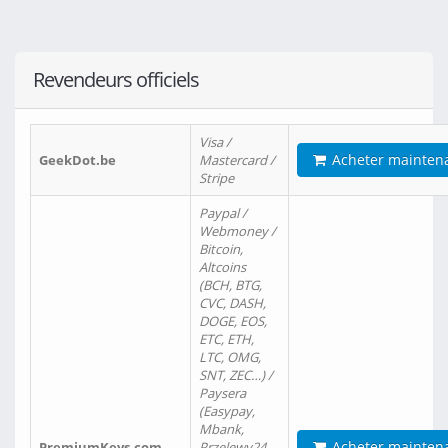
Revendeurs officiels
Visa /
Acheter mainten
GeekDot.be
Mastercard /
Stripe
Paypal /
Webmoney /
Bitcoin,
Altcoins
(BCH, BTG,
CVC, DASH,
DOGE, EOS,
ETC, ETH,
LTC, OMG,
SNT, ZEC…) /
Paysera
(Easypay,
Mbank,
Acheter mainten
PremiumKeys.com
Przelewy24,