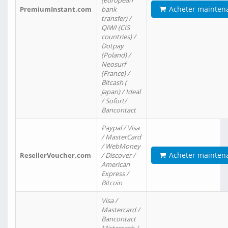
(european
Acheter mainten
PremiumInstant.com
bank
transfer) /
QIWI (CIS
countries) /
Dotpay
(Poland) /
Neosurf
(France) /
Bitcash (
Japan) / Ideal
/ Sofort/
Bancontact
Paypal / Visa
/ MasterCard
/ WebMoney
Acheter mainten
ResellerVoucher.com
/ Discover /
American
Express /
Bitcoin
Visa /
Mastercard /
Bancontact