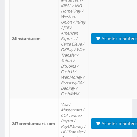
Mistercash /
iDEAL / ING
Home' Pay /
Western
Union / InPay
/ JCB /
American
Acheter mainten
24instant.com
Express /
Carte Bleue /
OKPay / Wire
Transfer /
Sofort /
BitCoins /
Cash U /
WebMoney /
Przelewy24 /
DaoPay /
Cash4WM
Visa /
Mastercard /
CCAvenue /
Paytm /
Acheter mainten
247premiumcart.com
PayUMoney /
UPi Transfer /