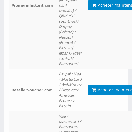
(european
Acheter mainten
PremiumInstant.com
bank
transfer) /
QIWI (CIS
countries) /
Dotpay
(Poland) /
Neosurf
(France) /
Bitcash (
Japan) / Ideal
/ Sofort/
Bancontact
Paypal / Visa
/ MasterCard
/ WebMoney
Acheter mainten
ResellerVoucher.com
/ Discover /
American
Express /
Bitcoin
Visa /
Mastercard /
Bancontact