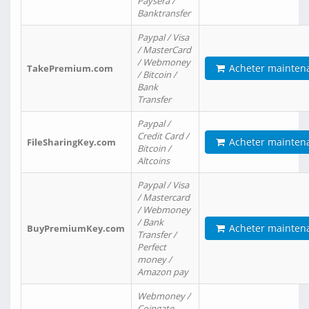
Paysera /
Banktransfer
Paypal / Visa
/ MasterCard
/ Webmoney
Acheter mainten
TakePremium.com
/ Bitcoin /
Bank
Transfer
Paypal /
Credit Card /
Acheter mainten
FileSharingKey.com
Bitcoin /
Altcoins
Paypal / Visa
/ Mastercard
/ Webmoney
/ Bank
Acheter mainten
BuyPremiumKey.com
Transfer /
Perfect
money /
Amazon pay
Webmoney /
Coingate