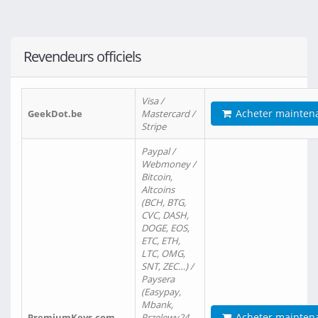
Revendeurs officiels
Visa /
Acheter mainten
GeekDot.be
Mastercard /
Stripe
Paypal /
Webmoney /
Bitcoin,
Altcoins
(BCH, BTG,
CVC, DASH,
DOGE, EOS,
ETC, ETH,
LTC, OMG,
SNT, ZEC…) /
Paysera
(Easypay,
Mbank,
Acheter mainten
PremiumKeys.com
Przelewy24,