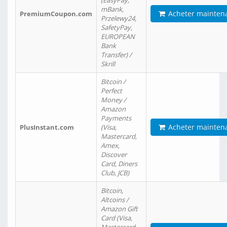
(EasyPay,
mBank,
Acheter mainten
PremiumCoupon.com
Przelewy24,
SafetyPay,
EUROPEAN
Bank
Transfer) /
Skrill
Bitcoin /
Perfect
Money /
Amazon
Payments
Acheter mainten
PlusInstant.com
(Visa,
Mastercard,
Amex,
Discover
Card, Diners
Club, JCB)
Bitcoin,
Altcoins /
Amazon Gift
Card (Visa,