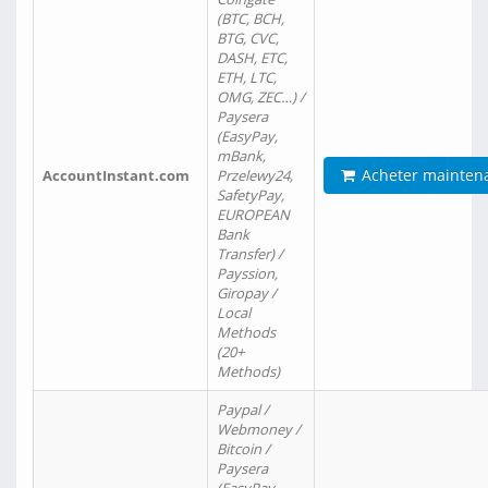
(BTC, BCH,
BTG, CVC,
DASH, ETC,
ETH, LTC,
OMG, ZEC…) /
Paysera
(EasyPay,
mBank,
Acheter mainten
AccountInstant.com
Przelewy24,
SafetyPay,
EUROPEAN
Bank
Transfer) /
Payssion,
Giropay /
Local
Methods
(20+
Methods)
Paypal /
Webmoney /
Bitcoin /
Paysera