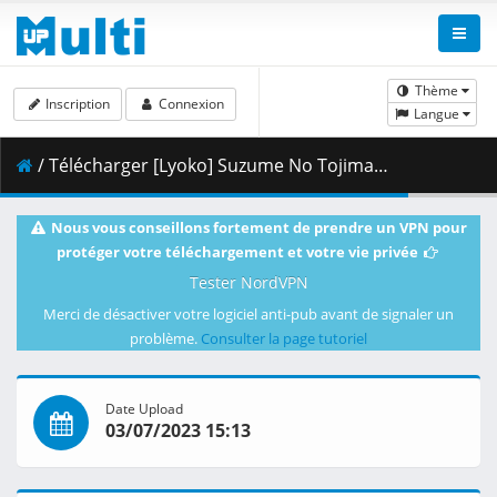
Thème
Inscription
Connexion
Langue
/ Télécharger [Lyoko] Suzume No Tojimari [1080p][HEVC][10bit][x265][AAC][F13EC40E].mkv.002 ( 422.57 MB )
Nous vous conseillons fortement de prendre un VPN pour
protéger votre téléchargement et votre vie privée
Tester NordVPN
Merci de désactiver votre logiciel anti-pub avant de signaler un
problème.
Consulter la page tutoriel
Date Upload
03/07/2023 15:13