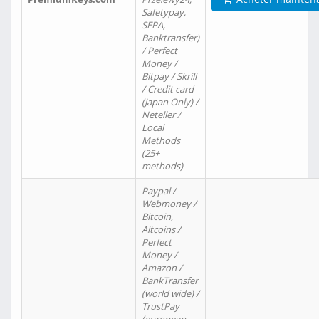
Safetypay,
SEPA,
Banktransfer)
/ Perfect
Money /
Bitpay / Skrill
/ Credit card
(Japan Only) /
Neteller /
Local
Methods
(25+
methods)
Paypal /
Webmoney /
Bitcoin,
Altcoins /
Perfect
Money /
Amazon /
BankTransfer
(world wide) /
TrustPay