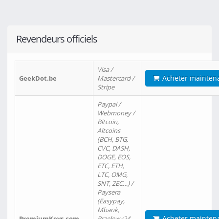
Revendeurs officiels
Visa /
Acheter mainten
GeekDot.be
Mastercard /
Stripe
Paypal /
Webmoney /
Bitcoin,
Altcoins
(BCH, BTG,
CVC, DASH,
DOGE, EOS,
ETC, ETH,
LTC, OMG,
SNT, ZEC…) /
Paysera
(Easypay,
Mbank,
Acheter mainten
PremiumKeys.com
Przelewy24,