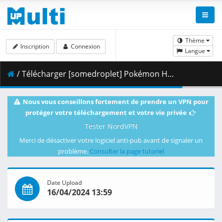
Thème
Inscription
Connexion
Langue
/ Télécharger [somedroplet] Pokémon Horizons - 021 v2 [526AFD7F].mkv.002 ( 274.13 MB )
Nous vous conseillons fortement de prendre un VPN pour
protéger votre téléchargement et votre vie privée
Tester NordVPN
Merci de désactiver votre logiciel anti-pub avant de signaler un
problème.
Consulter la page tutoriel
Date Upload
16/04/2024 13:59