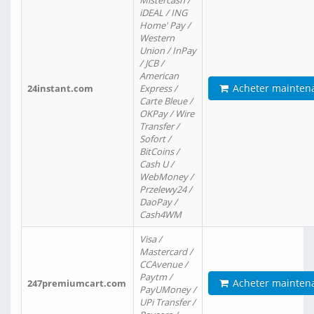
Mistercash /
iDEAL / ING
Home' Pay /
Western
Union / InPay
/ JCB /
American
Acheter mainten
24instant.com
Express /
Carte Bleue /
OKPay / Wire
Transfer /
Sofort /
BitCoins /
Cash U /
WebMoney /
Przelewy24 /
DaoPay /
Cash4WM
Visa /
Mastercard /
CCAvenue /
Paytm /
Acheter mainten
247premiumcart.com
PayUMoney /
UPi Transfer /