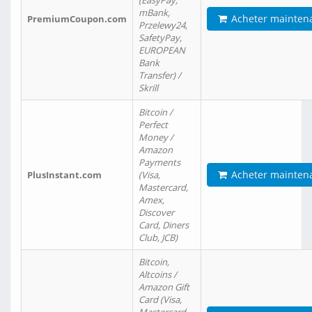
(EasyPay,
mBank,
Acheter mainten
PremiumCoupon.com
Przelewy24,
SafetyPay,
EUROPEAN
Bank
Transfer) /
Skrill
Bitcoin /
Perfect
Money /
Amazon
Payments
Acheter mainten
PlusInstant.com
(Visa,
Mastercard,
Amex,
Discover
Card, Diners
Club, JCB)
Bitcoin,
Altcoins /
Amazon Gift
Card (Visa,