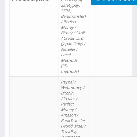
Safetypay,
SEPA,
Banktransfer)
/ Perfect
Money /
Bitpay / Skrill
/ Credit card
(Japan Only) /
Neteller /
Local
Methods
(25+
methods)
Paypal /
Webmoney /
Bitcoin,
Altcoins /
Perfect
Money /
Amazon /
BankTransfer
(world wide) /
TrustPay