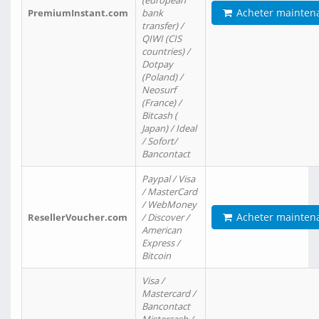
(european
Acheter mainten
PremiumInstant.com
bank
transfer) /
QIWI (CIS
countries) /
Dotpay
(Poland) /
Neosurf
(France) /
Bitcash (
Japan) / Ideal
/ Sofort/
Bancontact
Paypal / Visa
/ MasterCard
/ WebMoney
Acheter mainten
ResellerVoucher.com
/ Discover /
American
Express /
Bitcoin
Visa /
Mastercard /
Bancontact