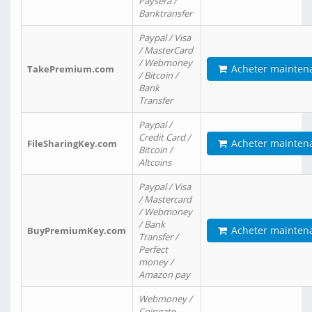
Paysera /
Banktransfer
Paypal / Visa
/ MasterCard
/ Webmoney
Acheter mainten
TakePremium.com
/ Bitcoin /
Bank
Transfer
Paypal /
Credit Card /
Acheter mainten
FileSharingKey.com
Bitcoin /
Altcoins
Paypal / Visa
/ Mastercard
/ Webmoney
/ Bank
Acheter mainten
BuyPremiumKey.com
Transfer /
Perfect
money /
Amazon pay
Webmoney /
Coingate