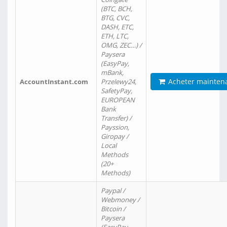
(BTC, BCH,
BTG, CVC,
DASH, ETC,
ETH, LTC,
OMG, ZEC…) /
Paysera
(EasyPay,
mBank,
Acheter mainten
AccountInstant.com
Przelewy24,
SafetyPay,
EUROPEAN
Bank
Transfer) /
Payssion,
Giropay /
Local
Methods
(20+
Methods)
Paypal /
Webmoney /
Bitcoin /
Paysera