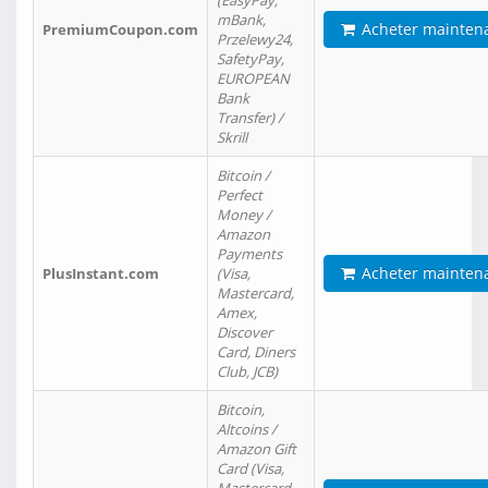
(EasyPay,
mBank,
Acheter mainten
PremiumCoupon.com
Przelewy24,
SafetyPay,
EUROPEAN
Bank
Transfer) /
Skrill
Bitcoin /
Perfect
Money /
Amazon
Payments
Acheter mainten
PlusInstant.com
(Visa,
Mastercard,
Amex,
Discover
Card, Diners
Club, JCB)
Bitcoin,
Altcoins /
Amazon Gift
Card (Visa,