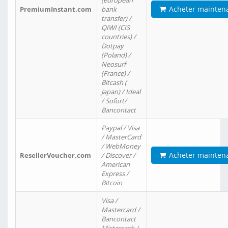
(european
Acheter mainten
PremiumInstant.com
bank
transfer) /
QIWI (CIS
countries) /
Dotpay
(Poland) /
Neosurf
(France) /
Bitcash (
Japan) / Ideal
/ Sofort/
Bancontact
Paypal / Visa
/ MasterCard
/ WebMoney
Acheter mainten
ResellerVoucher.com
/ Discover /
American
Express /
Bitcoin
Visa /
Mastercard /
Bancontact