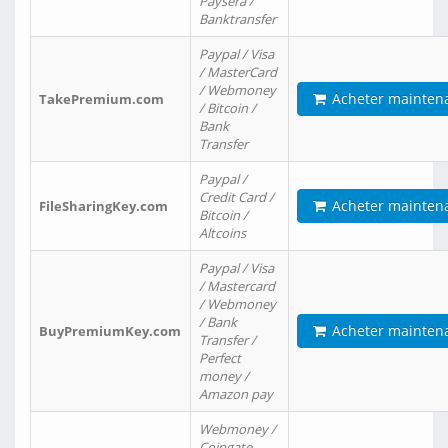
Paysera /
Banktransfer
Paypal / Visa
/ MasterCard
/ Webmoney
Acheter mainten
TakePremium.com
/ Bitcoin /
Bank
Transfer
Paypal /
Credit Card /
Acheter mainten
FileSharingKey.com
Bitcoin /
Altcoins
Paypal / Visa
/ Mastercard
/ Webmoney
/ Bank
Acheter mainten
BuyPremiumKey.com
Transfer /
Perfect
money /
Amazon pay
Webmoney /
Coingate