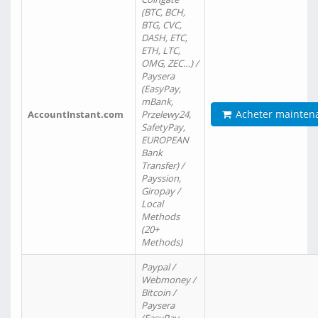
(BTC, BCH,
BTG, CVC,
DASH, ETC,
ETH, LTC,
OMG, ZEC…) /
Paysera
(EasyPay,
mBank,
Acheter mainten
AccountInstant.com
Przelewy24,
SafetyPay,
EUROPEAN
Bank
Transfer) /
Payssion,
Giropay /
Local
Methods
(20+
Methods)
Paypal /
Webmoney /
Bitcoin /
Paysera