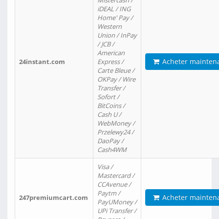
Mistercash /
iDEAL / ING
Home' Pay /
Western
Union / InPay
/ JCB /
American
Acheter mainten
24instant.com
Express /
Carte Bleue /
OKPay / Wire
Transfer /
Sofort /
BitCoins /
Cash U /
WebMoney /
Przelewy24 /
DaoPay /
Cash4WM
Visa /
Mastercard /
CCAvenue /
Paytm /
Acheter mainten
247premiumcart.com
PayUMoney /
UPi Transfer /