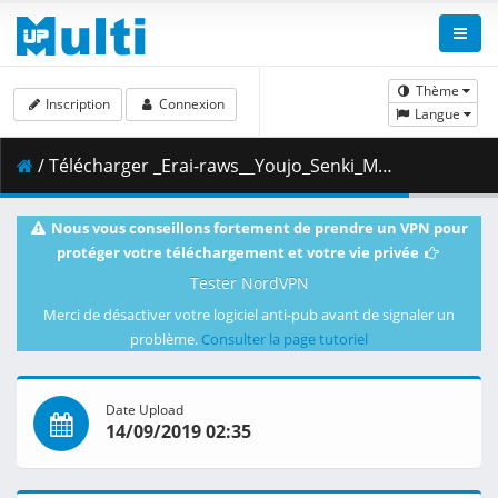
Thème
Inscription
Connexion
Langue
/ Télécharger _Erai-raws__Youjo_Senki_Movie_-_00__480p__Multiple_Subtitle_.mkv.003 ( 491.02 MB )
Nous vous conseillons fortement de prendre un VPN pour
protéger votre téléchargement et votre vie privée
Tester NordVPN
Merci de désactiver votre logiciel anti-pub avant de signaler un
problème.
Consulter la page tutoriel
Date Upload
14/09/2019 02:35