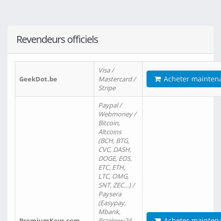
Revendeurs officiels
Visa /
Acheter mainten
GeekDot.be
Mastercard /
Stripe
Paypal /
Webmoney /
Bitcoin,
Altcoins
(BCH, BTG,
CVC, DASH,
DOGE, EOS,
ETC, ETH,
LTC, OMG,
SNT, ZEC…) /
Paysera
(Easypay,
Mbank,
Acheter mainten
PremiumKeys.com
Przelewy24,