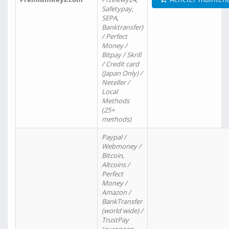
Safetypay,
SEPA,
Banktransfer)
/ Perfect
Money /
Bitpay / Skrill
/ Credit card
(Japan Only) /
Neteller /
Local
Methods
(25+
methods)
Paypal /
Webmoney /
Bitcoin,
Altcoins /
Perfect
Money /
Amazon /
BankTransfer
(world wide) /
TrustPay