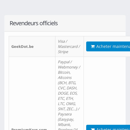
Revendeurs officiels
Visa /
Acheter mainten
GeekDot.be
Mastercard /
Stripe
Paypal /
Webmoney /
Bitcoin,
Altcoins
(BCH, BTG,
CVC, DASH,
DOGE, EOS,
ETC, ETH,
LTC, OMG,
SNT, ZEC…) /
Paysera
(Easypay,
Mbank,
Acheter mainten
PremiumKeys.com
Przelewy24,