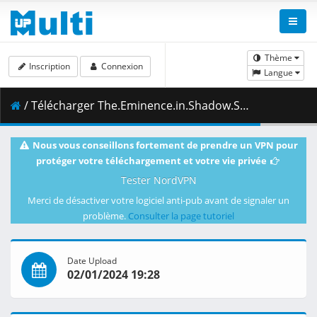
Thème
Inscription
Connexion
Langue
/ Télécharger The.Eminence.in.Shadow.S02E05.1080p.NF.WEB-DL.DDP2.0.H.264-VARYG.mkv.001 ( 462.29 MB )
Nous vous conseillons fortement de prendre un VPN pour
protéger votre téléchargement et votre vie privée
Tester NordVPN
Merci de désactiver votre logiciel anti-pub avant de signaler un
problème.
Consulter la page tutoriel
Date Upload
02/01/2024 19:28