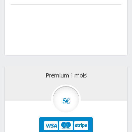
Premium 1 mois
5€