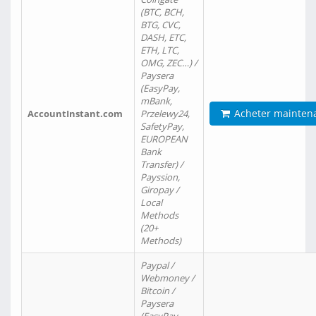
(BTC, BCH,
BTG, CVC,
DASH, ETC,
ETH, LTC,
OMG, ZEC…) /
Paysera
(EasyPay,
mBank,
Acheter mainten
AccountInstant.com
Przelewy24,
SafetyPay,
EUROPEAN
Bank
Transfer) /
Payssion,
Giropay /
Local
Methods
(20+
Methods)
Paypal /
Webmoney /
Bitcoin /
Paysera