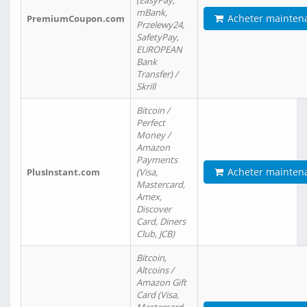
(EasyPay,
mBank,
Acheter mainten
PremiumCoupon.com
Przelewy24,
SafetyPay,
EUROPEAN
Bank
Transfer) /
Skrill
Bitcoin /
Perfect
Money /
Amazon
Payments
Acheter mainten
PlusInstant.com
(Visa,
Mastercard,
Amex,
Discover
Card, Diners
Club, JCB)
Bitcoin,
Altcoins /
Amazon Gift
Card (Visa,