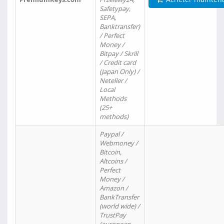
Safetypay,
SEPA,
Banktransfer)
/ Perfect
Money /
Bitpay / Skrill
/ Credit card
(Japan Only) /
Neteller /
Local
Methods
(25+
methods)
Paypal /
Webmoney /
Bitcoin,
Altcoins /
Perfect
Money /
Amazon /
BankTransfer
(world wide) /
TrustPay