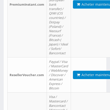
(european
Acheter mainten
PremiumInstant.com
bank
transfer) /
QIWI (CIS
countries) /
Dotpay
(Poland) /
Neosurf
(France) /
Bitcash (
Japan) / Ideal
/ Sofort/
Bancontact
Paypal / Visa
/ MasterCard
/ WebMoney
Acheter mainten
ResellerVoucher.com
/ Discover /
American
Express /
Bitcoin
Visa /
Mastercard /
Bancontact