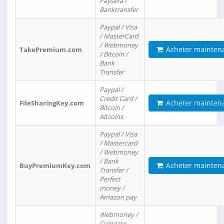
Paysera /
Banktransfer
Paypal / Visa
/ MasterCard
/ Webmoney
Acheter mainten
TakePremium.com
/ Bitcoin /
Bank
Transfer
Paypal /
Credit Card /
Acheter mainten
FileSharingKey.com
Bitcoin /
Altcoins
Paypal / Visa
/ Mastercard
/ Webmoney
/ Bank
Acheter mainten
BuyPremiumKey.com
Transfer /
Perfect
money /
Amazon pay
Webmoney /
Coingate