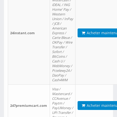
Mistercash /
iDEAL / ING
Home' Pay /
Western
Union / InPay
/ JCB /
American
Acheter mainten
24instant.com
Express /
Carte Bleue /
OKPay / Wire
Transfer /
Sofort /
BitCoins /
Cash U /
WebMoney /
Przelewy24 /
DaoPay /
Cash4WM
Visa /
Mastercard /
CCAvenue /
Paytm /
Acheter mainten
247premiumcart.com
PayUMoney /
UPi Transfer /