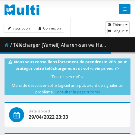
Thème
Inscription
Connexion
Langue
/ Télécharger [Yameii] Aharen-san wa Hakarenai - 03 [English Dub] [WEB-DL 720p] [8AAB622A].mkv.001 ( 352.40 MB )
Nous vous conseillons fortement de prendre un VPN pour
protéger votre téléchargement et votre vie privée
Tester NordVPN
Merci de désactiver votre logiciel anti-pub avant de signaler un
problème.
Consulter la page tutoriel
Date Upload
29/04/2022 23:33