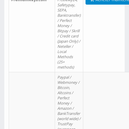
Safetypay,
SEPA,
Banktransfer)
/ Perfect
Money /
Bitpay / Skrill
/ Credit card
(Japan Only) /
Neteller /
Local
Methods
(25+
methods)
Paypal /
Webmoney /
Bitcoin,
Altcoins /
Perfect
Money /
Amazon /
BankTransfer
(world wide) /
TrustPay