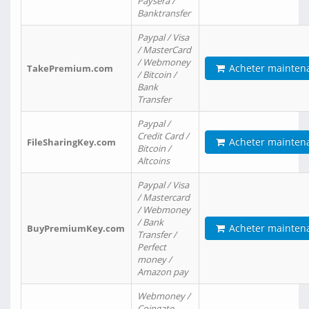
Paysera /
Banktransfer
Paypal / Visa
/ MasterCard
/ Webmoney
Acheter mainten
TakePremium.com
/ Bitcoin /
Bank
Transfer
Paypal /
Credit Card /
Acheter mainten
FileSharingKey.com
Bitcoin /
Altcoins
Paypal / Visa
/ Mastercard
/ Webmoney
/ Bank
Acheter mainten
BuyPremiumKey.com
Transfer /
Perfect
money /
Amazon pay
Webmoney /
Coingate