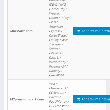
Mistercash /
iDEAL / ING
Home' Pay /
Western
Union / InPay
/ JCB /
American
Acheter mainten
24instant.com
Express /
Carte Bleue /
OKPay / Wire
Transfer /
Sofort /
BitCoins /
Cash U /
WebMoney /
Przelewy24 /
DaoPay /
Cash4WM
Visa /
Mastercard /
CCAvenue /
Paytm /
Acheter mainten
247premiumcart.com
PayUMoney /
UPi Transfer /