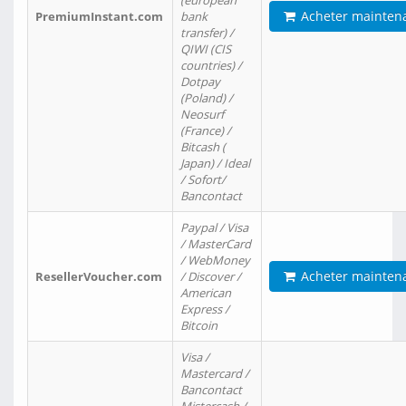
(european
Acheter mainten
PremiumInstant.com
bank
transfer) /
QIWI (CIS
countries) /
Dotpay
(Poland) /
Neosurf
(France) /
Bitcash (
Japan) / Ideal
/ Sofort/
Bancontact
Paypal / Visa
/ MasterCard
/ WebMoney
Acheter mainten
ResellerVoucher.com
/ Discover /
American
Express /
Bitcoin
Visa /
Mastercard /
Bancontact