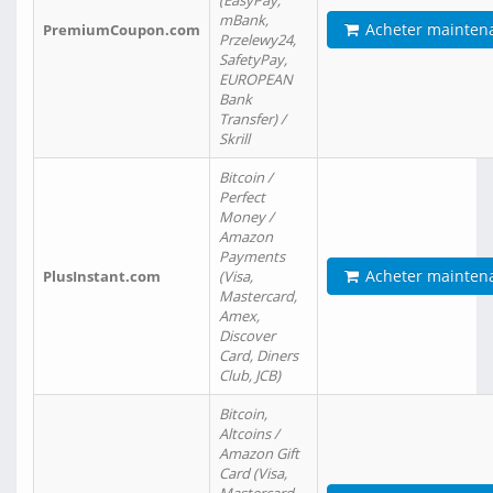
(EasyPay,
mBank,
Acheter mainten
PremiumCoupon.com
Przelewy24,
SafetyPay,
EUROPEAN
Bank
Transfer) /
Skrill
Bitcoin /
Perfect
Money /
Amazon
Payments
Acheter mainten
PlusInstant.com
(Visa,
Mastercard,
Amex,
Discover
Card, Diners
Club, JCB)
Bitcoin,
Altcoins /
Amazon Gift
Card (Visa,