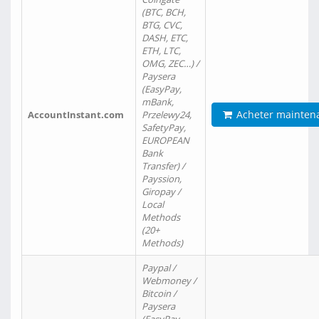
(BTC, BCH,
BTG, CVC,
DASH, ETC,
ETH, LTC,
OMG, ZEC…) /
Paysera
(EasyPay,
mBank,
Acheter mainten
AccountInstant.com
Przelewy24,
SafetyPay,
EUROPEAN
Bank
Transfer) /
Payssion,
Giropay /
Local
Methods
(20+
Methods)
Paypal /
Webmoney /
Bitcoin /
Paysera