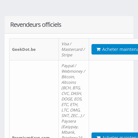
Revendeurs officiels
Visa /
Acheter mainten
GeekDot.be
Mastercard /
Stripe
Paypal /
Webmoney /
Bitcoin,
Altcoins
(BCH, BTG,
CVC, DASH,
DOGE, EOS,
ETC, ETH,
LTC, OMG,
SNT, ZEC…) /
Paysera
(Easypay,
Mbank,
Acheter mainten
PremiumKeys.com
Przelewy24,