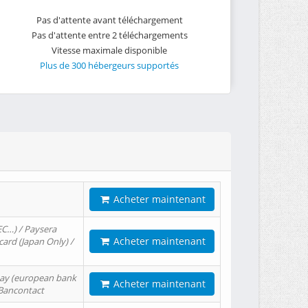
Pas d'attente avant téléchargement
Pas d'attente entre 2 téléchargements
Vitesse maximale disponible
Plus de 300 hébergeurs supportés
Acheter maintenant
EC…) / Paysera
Acheter maintenant
card (Japan Only) /
tPay (european bank
Acheter maintenant
/ Bancontact