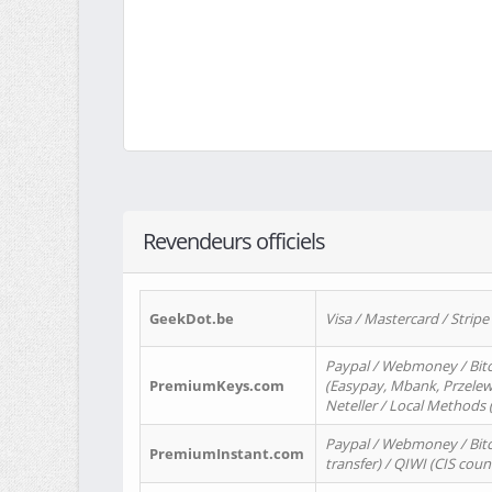
Revendeurs officiels
GeekDot.be
Visa / Mastercard / Stripe
Paypal / Webmoney / Bitc
PremiumKeys.com
(Easypay, Mbank, Przelewy2
Neteller / Local Methods
Paypal / Webmoney / Bitc
PremiumInstant.com
transfer) / QIWI (CIS coun