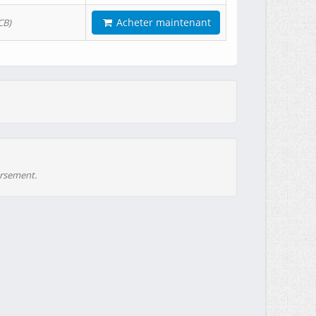
Acheter maintenant
CB)
ursement.