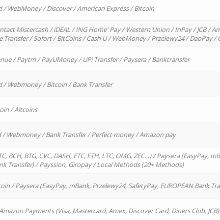
d / WebMoney / Discover / American Express / Bitcoin
ntact Mistercash / iDEAL / ING Home' Pay / Western Union / InPay / JCB / Am
re Transfer / Sofort / BitCoins / Cash U / WebMoney / Przelewy24 / DaoPay 
enue / Paytm / PayUMoney / UPi Transfer / Paysera / Banktransfer
d / Webmoney / Bitcoin / Bank Transfer
oin / Altcoins
rd / Webmoney / Bank Transfer / Perfect money / Amazon pay
, BCH, BTG, CVC, DASH, ETC, ETH, LTC, OMG, ZEC…) / Paysera (EasyPay, mB
 Transfer) / Payssion, Giropay / Local Methods (20+ Methods)
oin / Paysera (EasyPay, mBank, Przelewy24, SafetyPay, EUROPEAN Bank Transf
 Amazon Payments (Visa, Mastercard, Amex, Discover Card, Diners Club, JCB)