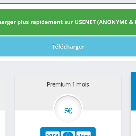
arger plus rapidement sur USENET (ANONYME & I
Télécharger
Premium 1 mois
5€