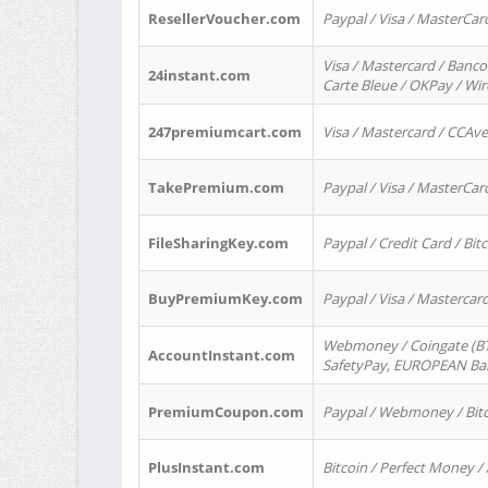
ResellerVoucher.com
Paypal / Visa / MasterCar
Visa / Mastercard / Banco
24instant.com
Carte Bleue / OKPay / Wi
247premiumcart.com
Visa / Mastercard / CCAv
TakePremium.com
Paypal / Visa / MasterCar
FileSharingKey.com
Paypal / Credit Card / Bitc
BuyPremiumKey.com
Paypal / Visa / Masterca
Webmoney / Coingate (BTC
AccountInstant.com
SafetyPay, EUROPEAN Bank
PremiumCoupon.com
Paypal / Webmoney / Bitc
PlusInstant.com
Bitcoin / Perfect Money /