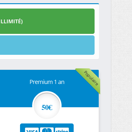
LLIMITÉ)
Populaire
Premium 1 an
50€