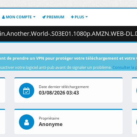
MON COMPTE
PREMIUM
PLUS
d-.S03E01.1080p.AMZN.WEB-DL.DUAL.DDP2.0.H.264.MSubs-ToonsHub.mkv.001 
nt de prendre un VPN pour protéger votre téléchargement et votre 
sactiver votre logiciel anti-pub avant de signaler un problème.
Consulter la 
Date dernier téléchargement
03/08/2026 03:43
Propriétaire
Anonyme