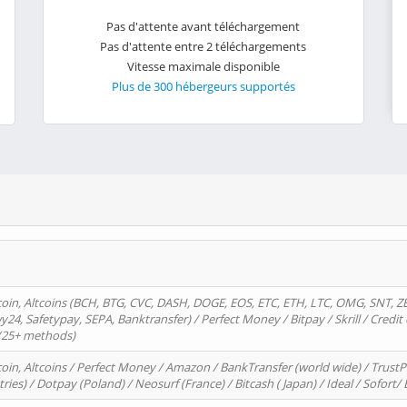
Pas d'attente avant téléchargement
Pas d'attente entre 2 téléchargements
Vitesse maximale disponible
Plus de 300 hébergeurs supportés
oin, Altcoins (BCH, BTG, CVC, DASH, DOGE, EOS, ETC, ETH, LTC, OMG, SNT, Z
4, Safetypay, SEPA, Banktransfer) / Perfect Money / Bitpay / Skrill / Credit 
 (25+ methods)
oin, Altcoins / Perfect Money / Amazon / BankTransfer (world wide) / Trus
tries) / Dotpay (Poland) / Neosurf (France) / Bitcash ( Japan) / Ideal / Sofort