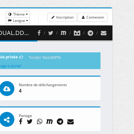
Thème
Inscription
Connexion
Langue
( 420.57 MB )
vie privée
Tester NordVPN
page tutoriel
Nombre de téléchargements
4
Partage