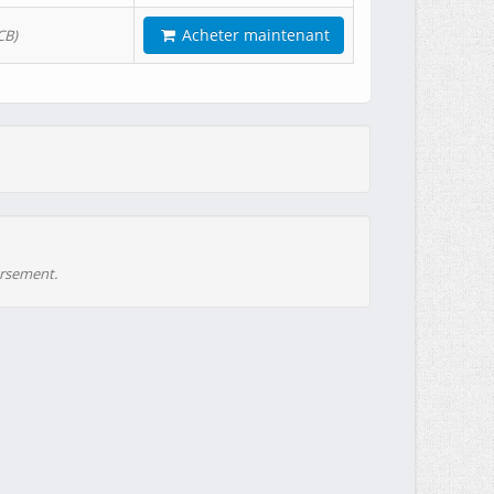
Acheter maintenant
CB)
ursement.