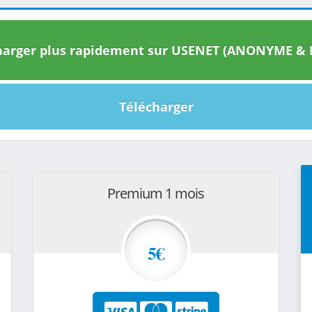
arger plus rapidement sur USENET (ANONYME & I
Télécharger
Premium 1 mois
5€