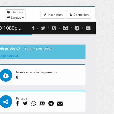
Thème
Inscription
Connexion
Langue
 408.85 MB )
vie privée
Tester NordVPN
page tutoriel
Nombre de téléchargements
8
Partage