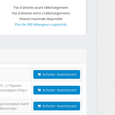
Pas d'attente avant téléchargement
Pas d'attente entre 2 téléchargements
Vitesse maximale disponible
Plus de 300 hébergeurs supportés
Acheter maintenant
EC…) / Paysera
Acheter maintenant
card (Japan Only) /
tPay (european bank
Acheter maintenant
/ Bancontact