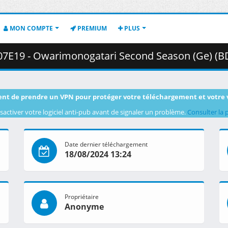
MON COMPTE
PREMIUM
PLUS
ogatari Second Season (Ge) (BD 1080p HEVC Opus) [2D4EE6A9].mkv.005 (
nt de prendre un VPN pour protéger votre téléchargement et votre 
sactiver votre logiciel anti-pub avant de signaler un problème.
Consulter la 
Date dernier téléchargement
18/08/2024 13:24
Propriétaire
Anonyme