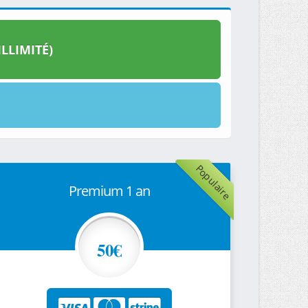
LLIMITÉ)
Populaire
Premium 1 an
50€