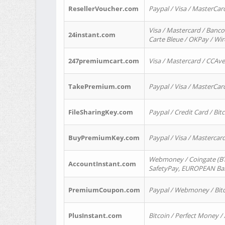
ResellerVoucher.com
Paypal / Visa / MasterCar
Visa / Mastercard / Banco
24instant.com
Carte Bleue / OKPay / Wi
247premiumcart.com
Visa / Mastercard / CCAv
TakePremium.com
Paypal / Visa / MasterCar
FileSharingKey.com
Paypal / Credit Card / Bitc
BuyPremiumKey.com
Paypal / Visa / Masterca
Webmoney / Coingate (BTC
AccountInstant.com
SafetyPay, EUROPEAN Bank
PremiumCoupon.com
Paypal / Webmoney / Bitc
PlusInstant.com
Bitcoin / Perfect Money /