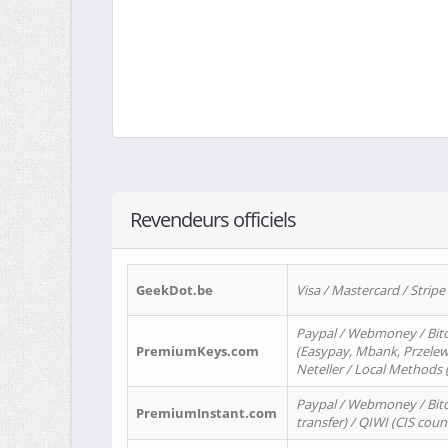
Revendeurs officiels
GeekDot.be
Visa / Mastercard / Stripe
Paypal / Webmoney / Bitc
PremiumKeys.com
(Easypay, Mbank, Przelewy2
Neteller / Local Methods
Paypal / Webmoney / Bitc
PremiumInstant.com
transfer) / QIWI (CIS coun