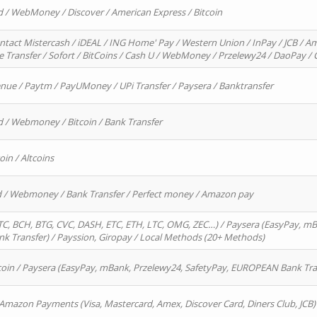
d / WebMoney / Discover / American Express / Bitcoin
ntact Mistercash / iDEAL / ING Home' Pay / Western Union / InPay / JCB / Am
re Transfer / Sofort / BitCoins / Cash U / WebMoney / Przelewy24 / DaoPay 
enue / Paytm / PayUMoney / UPi Transfer / Paysera / Banktransfer
d / Webmoney / Bitcoin / Bank Transfer
oin / Altcoins
rd / Webmoney / Bank Transfer / Perfect money / Amazon pay
, BCH, BTG, CVC, DASH, ETC, ETH, LTC, OMG, ZEC…) / Paysera (EasyPay, mB
 Transfer) / Payssion, Giropay / Local Methods (20+ Methods)
oin / Paysera (EasyPay, mBank, Przelewy24, SafetyPay, EUROPEAN Bank Transf
 Amazon Payments (Visa, Mastercard, Amex, Discover Card, Diners Club, JCB)