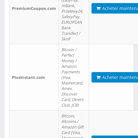
(EasyPay,
mBank,
Acheter mainten
PremiumCoupon.com
Przelewy24,
SafetyPay,
EUROPEAN
Bank
Transfer) /
Skrill
Bitcoin /
Perfect
Money /
Amazon
Payments
Acheter mainten
PlusInstant.com
(Visa,
Mastercard,
Amex,
Discover
Card, Diners
Club, JCB)
Bitcoin,
Altcoins /
Amazon Gift
Card (Visa,