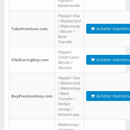
Paysera /
Banktransfer
Paypal / Visa
/ MasterCard
/ Webmoney
Acheter mainten
TakePremium.com
/ Bitcoin /
Bank
Transfer
Paypal /
Credit Card /
Acheter mainten
FileSharingKey.com
Bitcoin /
Altcoins
Paypal / Visa
/ Mastercard
/ Webmoney
/ Bank
Acheter mainten
BuyPremiumKey.com
Transfer /
Perfect
money /
Amazon pay
Webmoney /
Coingate