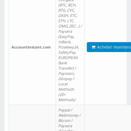
(BTC, BCH,
BTG, CVC,
DASH, ETC,
ETH, LTC,
OMG, ZEC…) /
Paysera
(EasyPay,
mBank,
Acheter mainten
AccountInstant.com
Przelewy24,
SafetyPay,
EUROPEAN
Bank
Transfer) /
Payssion,
Giropay /
Local
Methods
(20+
Methods)
Paypal /
Webmoney /
Bitcoin /
Paysera