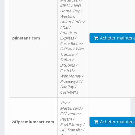
Mistercash /
iDEAL / ING
Home' Pay /
Western
Union / InPay
/ JCB /
American
Acheter mainten
24instant.com
Express /
Carte Bleue /
OKPay / Wire
Transfer /
Sofort /
BitCoins /
Cash U /
WebMoney /
Przelewy24 /
DaoPay /
Cash4WM
Visa /
Mastercard /
CCAvenue /
Paytm /
Acheter mainten
247premiumcart.com
PayUMoney /
UPi Transfer /