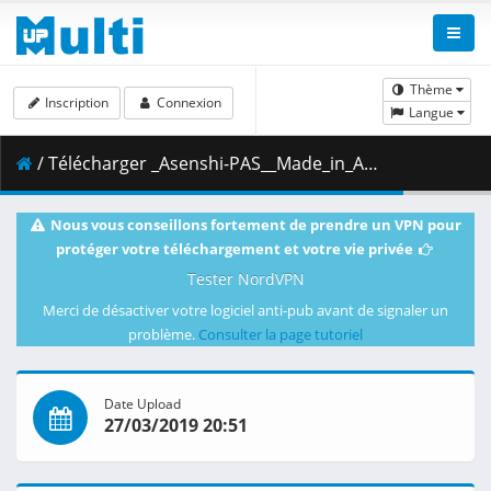
Thème
Inscription
Connexion
Langue
/ Télécharger _Asenshi-PAS__Made_in_Abyss_-_13__BD_1080p_AAC___5571489C_.mkv.002 ( 492.11 MB )
Nous vous conseillons fortement de prendre un VPN pour
protéger votre téléchargement et votre vie privée
Tester NordVPN
Merci de désactiver votre logiciel anti-pub avant de signaler un
problème.
Consulter la page tutoriel
Date Upload
27/03/2019 20:51