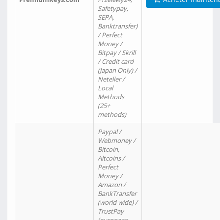
Safetypay,
SEPA,
Banktransfer)
/ Perfect
Money /
Bitpay / Skrill
/ Credit card
(Japan Only) /
Neteller /
Local
Methods
(25+
methods)
Paypal /
Webmoney /
Bitcoin,
Altcoins /
Perfect
Money /
Amazon /
BankTransfer
(world wide) /
TrustPay