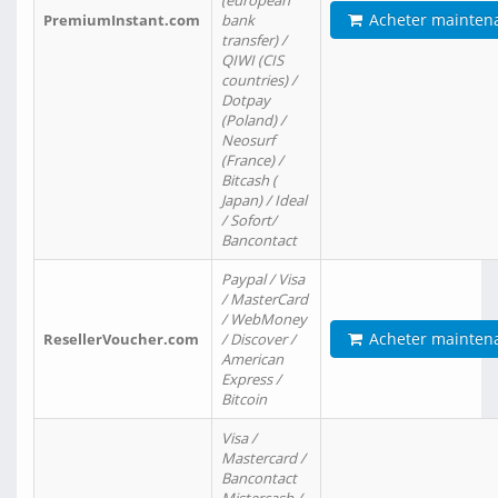
(european
Acheter mainten
PremiumInstant.com
bank
transfer) /
QIWI (CIS
countries) /
Dotpay
(Poland) /
Neosurf
(France) /
Bitcash (
Japan) / Ideal
/ Sofort/
Bancontact
Paypal / Visa
/ MasterCard
/ WebMoney
Acheter mainten
ResellerVoucher.com
/ Discover /
American
Express /
Bitcoin
Visa /
Mastercard /
Bancontact