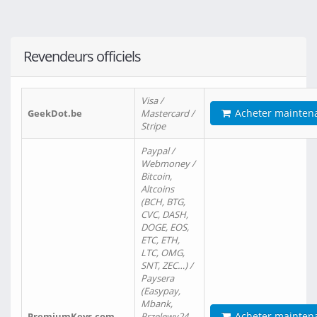
Revendeurs officiels
Visa /
Acheter mainten
GeekDot.be
Mastercard /
Stripe
Paypal /
Webmoney /
Bitcoin,
Altcoins
(BCH, BTG,
CVC, DASH,
DOGE, EOS,
ETC, ETH,
LTC, OMG,
SNT, ZEC…) /
Paysera
(Easypay,
Mbank,
Acheter mainten
PremiumKeys.com
Przelewy24,