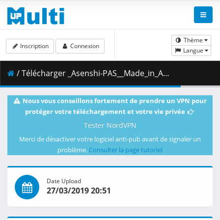
Thème
Inscription
Connexion
Langue
/ Télécharger _Asenshi-PAS__Made_in_Abyss_-_13__BD_1080p_AAC___5571489C_.mkv.002 ( 492.11 MB )
Nous vous conseillons fortement de prendre un VPN pour
protéger votre téléchargement et votre vie privée
Tester NordVPN
Merci de désactiver votre logiciel anti-pub avant de signaler un
problème.
Consulter la page tutoriel
Date Upload
27/03/2019 20:51