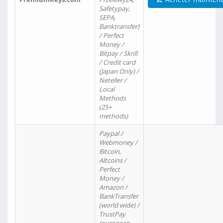
Safetypay,
SEPA,
Banktransfer)
/ Perfect
Money /
Bitpay / Skrill
/ Credit card
(Japan Only) /
Neteller /
Local
Methods
(25+
methods)
Paypal /
Webmoney /
Bitcoin,
Altcoins /
Perfect
Money /
Amazon /
BankTransfer
(world wide) /
TrustPay