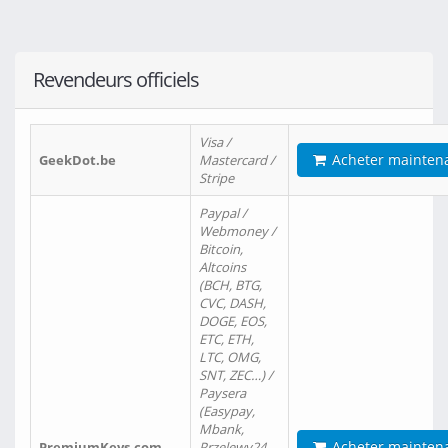
Revendeurs officiels
Visa /
Acheter mainten
GeekDot.be
Mastercard /
Stripe
Paypal /
Webmoney /
Bitcoin,
Altcoins
(BCH, BTG,
CVC, DASH,
DOGE, EOS,
ETC, ETH,
LTC, OMG,
SNT, ZEC…) /
Paysera
(Easypay,
Mbank,
Acheter mainten
PremiumKeys.com
Przelewy24,