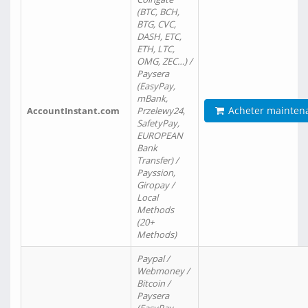
(BTC, BCH,
BTG, CVC,
DASH, ETC,
ETH, LTC,
OMG, ZEC…) /
Paysera
(EasyPay,
mBank,
Acheter mainten
AccountInstant.com
Przelewy24,
SafetyPay,
EUROPEAN
Bank
Transfer) /
Payssion,
Giropay /
Local
Methods
(20+
Methods)
Paypal /
Webmoney /
Bitcoin /
Paysera