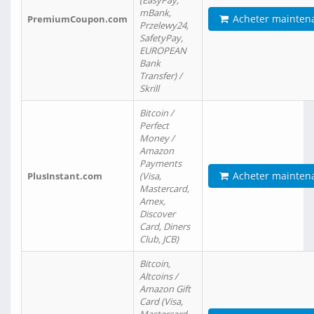
(EasyPay,
mBank,
Acheter mainten
PremiumCoupon.com
Przelewy24,
SafetyPay,
EUROPEAN
Bank
Transfer) /
Skrill
Bitcoin /
Perfect
Money /
Amazon
Payments
Acheter mainten
PlusInstant.com
(Visa,
Mastercard,
Amex,
Discover
Card, Diners
Club, JCB)
Bitcoin,
Altcoins /
Amazon Gift
Card (Visa,