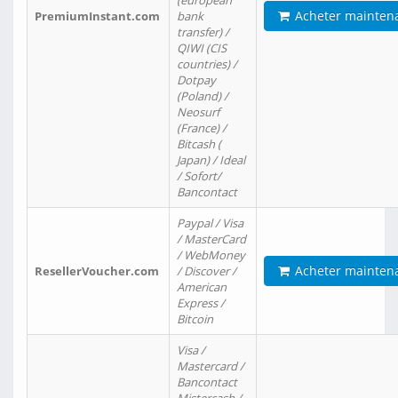
(european
Acheter mainten
PremiumInstant.com
bank
transfer) /
QIWI (CIS
countries) /
Dotpay
(Poland) /
Neosurf
(France) /
Bitcash (
Japan) / Ideal
/ Sofort/
Bancontact
Paypal / Visa
/ MasterCard
/ WebMoney
Acheter mainten
ResellerVoucher.com
/ Discover /
American
Express /
Bitcoin
Visa /
Mastercard /
Bancontact