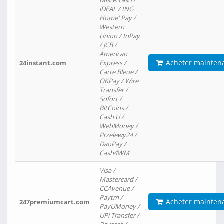
Mistercash /
iDEAL / ING
Home' Pay /
Western
Union / InPay
/ JCB /
American
Acheter mainten
24instant.com
Express /
Carte Bleue /
OKPay / Wire
Transfer /
Sofort /
BitCoins /
Cash U /
WebMoney /
Przelewy24 /
DaoPay /
Cash4WM
Visa /
Mastercard /
CCAvenue /
Paytm /
Acheter mainten
247premiumcart.com
PayUMoney /
UPi Transfer /