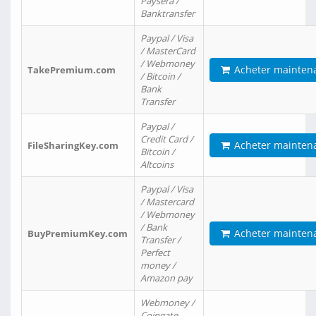
Paysera /
Banktransfer
Paypal / Visa
/ MasterCard
/ Webmoney
Acheter mainten
TakePremium.com
/ Bitcoin /
Bank
Transfer
Paypal /
Credit Card /
Acheter mainten
FileSharingKey.com
Bitcoin /
Altcoins
Paypal / Visa
/ Mastercard
/ Webmoney
/ Bank
Acheter mainten
BuyPremiumKey.com
Transfer /
Perfect
money /
Amazon pay
Webmoney /
Coingate