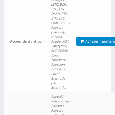
(BTC, BCH,
BTG, CVC,
DASH, ETC,
ETH, LTC,
OMG, ZEC…) /
Paysera
(EasyPay,
mBank,
Acheter mainten
AccountInstant.com
Przelewy24,
SafetyPay,
EUROPEAN
Bank
Transfer) /
Payssion,
Giropay /
Local
Methods
(20+
Methods)
Paypal /
Webmoney /
Bitcoin /
Paysera