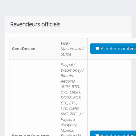
Revendeurs officiels
Visa /
Acheter mainten
GeekDot.be
Mastercard /
Stripe
Paypal /
Webmoney /
Bitcoin,
Altcoins
(BCH, BTG,
CVC, DASH,
DOGE, EOS,
ETC, ETH,
LTC, OMG,
SNT, ZEC…) /
Paysera
(Easypay,
Mbank,
Acheter mainten
PremiumKeys.com
Przelewy24,