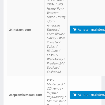
Mistercash /
iDEAL / ING
Home' Pay /
Western
Union / InPay
/ JCB /
American
Acheter mainten
24instant.com
Express /
Carte Bleue /
OKPay / Wire
Transfer /
Sofort /
BitCoins /
Cash U /
WebMoney /
Przelewy24 /
DaoPay /
Cash4WM
Visa /
Mastercard /
CCAvenue /
Paytm /
Acheter mainten
247premiumcart.com
PayUMoney /
UPi Transfer /