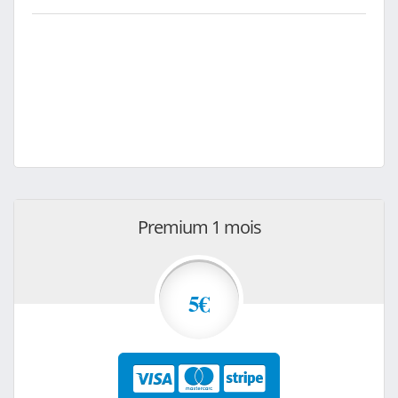
Premium 1 mois
5€