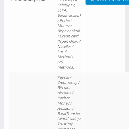
Safetypay,
SEPA,
Banktransfer)
/ Perfect
Money /
Bitpay / Skrill
/ Credit card
(Japan Only) /
Neteller /
Local
Methods
(25+
methods)
Paypal /
Webmoney /
Bitcoin,
Altcoins /
Perfect
Money /
Amazon /
BankTransfer
(world wide) /
TrustPay