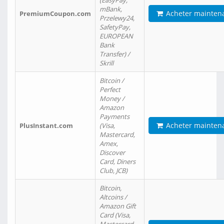
(EasyPay,
mBank,
Acheter mainten
PremiumCoupon.com
Przelewy24,
SafetyPay,
EUROPEAN
Bank
Transfer) /
Skrill
Bitcoin /
Perfect
Money /
Amazon
Payments
Acheter mainten
PlusInstant.com
(Visa,
Mastercard,
Amex,
Discover
Card, Diners
Club, JCB)
Bitcoin,
Altcoins /
Amazon Gift
Card (Visa,