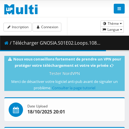
Thème
Inscription
Connexion
Langue
/ Télécharger GNOSIA.S01E02.Loops.1080p.CR.WEB-DL.AAC2.0.H.264-VARYG.mkv.003 ( 390.81 MB )
Nous vous conseillons fortement de prendre un VPN pour
protéger votre téléchargement et votre vie privée
Tester NordVPN
Merci de désactiver votre logiciel anti-pub avant de signaler un
problème.
Consulter la page tutoriel
Date Upload
18/10/2025 20:01