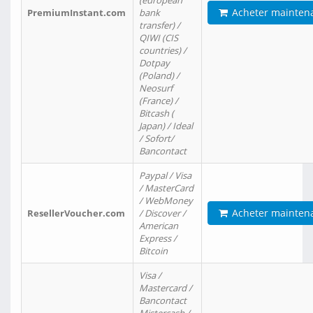
(european
Acheter mainten
PremiumInstant.com
bank
transfer) /
QIWI (CIS
countries) /
Dotpay
(Poland) /
Neosurf
(France) /
Bitcash (
Japan) / Ideal
/ Sofort/
Bancontact
Paypal / Visa
/ MasterCard
/ WebMoney
Acheter mainten
ResellerVoucher.com
/ Discover /
American
Express /
Bitcoin
Visa /
Mastercard /
Bancontact