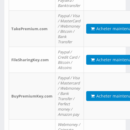
Paysera /
Banktransfer
Paypal / Visa
/ MasterCard
/ Webmoney
Acheter mainten
TakePremium.com
/ Bitcoin /
Bank
Transfer
Paypal /
Credit Card /
Acheter mainten
FileSharingKey.com
Bitcoin /
Altcoins
Paypal / Visa
/ Mastercard
/ Webmoney
/ Bank
Acheter mainten
BuyPremiumKey.com
Transfer /
Perfect
money /
Amazon pay
Webmoney /
Coingate