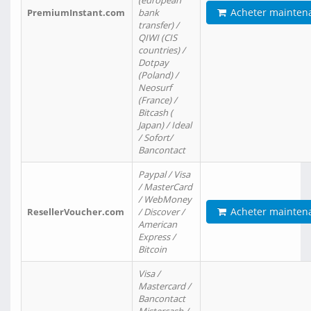
(european
Acheter mainten
PremiumInstant.com
bank
transfer) /
QIWI (CIS
countries) /
Dotpay
(Poland) /
Neosurf
(France) /
Bitcash (
Japan) / Ideal
/ Sofort/
Bancontact
Paypal / Visa
/ MasterCard
/ WebMoney
Acheter mainten
ResellerVoucher.com
/ Discover /
American
Express /
Bitcoin
Visa /
Mastercard /
Bancontact