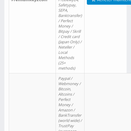
Safetypay,
SEPA,
Banktransfer)
/ Perfect
Money /
Bitpay / Skrill
/ Credit card
(Japan Only) /
Neteller /
Local
Methods
(25+
methods)
Paypal /
Webmoney /
Bitcoin,
Altcoins /
Perfect
Money /
Amazon /
BankTransfer
(world wide) /
TrustPay