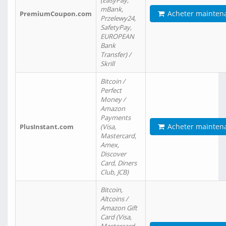
(EasyPay,
mBank,
Acheter mainten
PremiumCoupon.com
Przelewy24,
SafetyPay,
EUROPEAN
Bank
Transfer) /
Skrill
Bitcoin /
Perfect
Money /
Amazon
Payments
Acheter mainten
PlusInstant.com
(Visa,
Mastercard,
Amex,
Discover
Card, Diners
Club, JCB)
Bitcoin,
Altcoins /
Amazon Gift
Card (Visa,