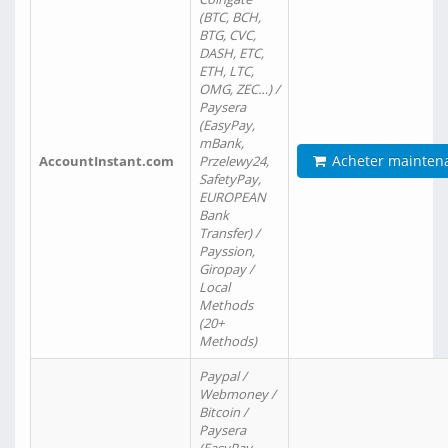
(BTC, BCH,
BTG, CVC,
DASH, ETC,
ETH, LTC,
OMG, ZEC…) /
Paysera
(EasyPay,
mBank,
Acheter mainten
AccountInstant.com
Przelewy24,
SafetyPay,
EUROPEAN
Bank
Transfer) /
Payssion,
Giropay /
Local
Methods
(20+
Methods)
Paypal /
Webmoney /
Bitcoin /
Paysera