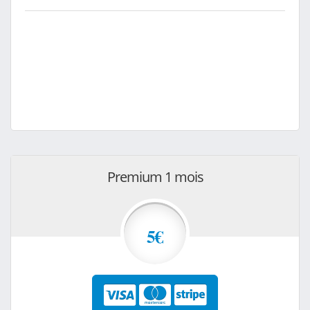
Premium 1 mois
5€