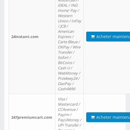
Mistercash /
iDEAL / ING
Home' Pay /
Western
Union / InPay
/ JCB /
American
Acheter mainten
24instant.com
Express /
Carte Bleue /
OKPay / Wire
Transfer /
Sofort /
BitCoins /
Cash U /
WebMoney /
Przelewy24 /
DaoPay /
Cash4WM
Visa /
Mastercard /
CCAvenue /
Paytm /
Acheter mainten
247premiumcart.com
PayUMoney /
UPi Transfer /