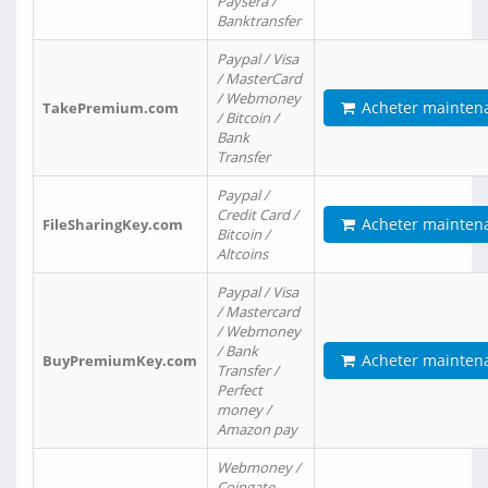
Paysera /
Banktransfer
Paypal / Visa
/ MasterCard
/ Webmoney
Acheter mainten
TakePremium.com
/ Bitcoin /
Bank
Transfer
Paypal /
Credit Card /
Acheter mainten
FileSharingKey.com
Bitcoin /
Altcoins
Paypal / Visa
/ Mastercard
/ Webmoney
/ Bank
Acheter mainten
BuyPremiumKey.com
Transfer /
Perfect
money /
Amazon pay
Webmoney /
Coingate