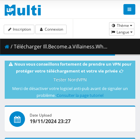
Thème
Inscription
Connexion
Langue
/ Télécharger Ill.Become.a.Villainess.Who.Goes.Down.in.History.S01E06.The.Villainess.and.Sleeping.Side.by.Side.1080p.CR.WEB-DL.DUAL.AAC2.0.H.264.MSubs-ToonsHub.mkv.001 ( 466.41 MB )
Nous vous conseillons fortement de prendre un VPN pour
protéger votre téléchargement et votre vie privée
Tester NordVPN
Merci de désactiver votre logiciel anti-pub avant de signaler un
problème.
Consulter la page tutoriel
Date Upload
19/11/2024 23:27