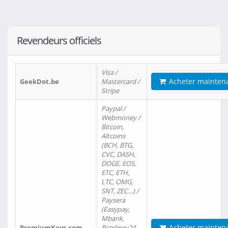
Revendeurs officiels
Visa /
Acheter mainten
GeekDot.be
Mastercard /
Stripe
Paypal /
Webmoney /
Bitcoin,
Altcoins
(BCH, BTG,
CVC, DASH,
DOGE, EOS,
ETC, ETH,
LTC, OMG,
SNT, ZEC…) /
Paysera
(Easypay,
Mbank,
Acheter mainten
PremiumKeys.com
Przelewy24,