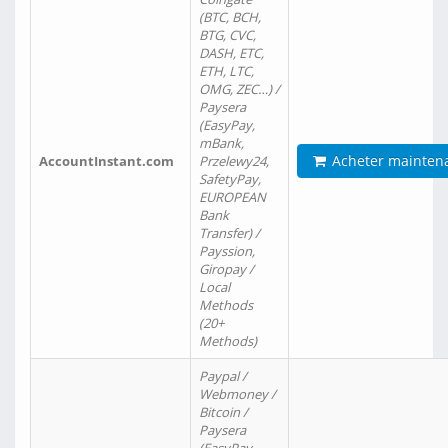
(BTC, BCH,
BTG, CVC,
DASH, ETC,
ETH, LTC,
OMG, ZEC…) /
Paysera
(EasyPay,
mBank,
Acheter mainten
AccountInstant.com
Przelewy24,
SafetyPay,
EUROPEAN
Bank
Transfer) /
Payssion,
Giropay /
Local
Methods
(20+
Methods)
Paypal /
Webmoney /
Bitcoin /
Paysera