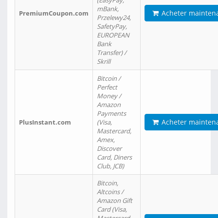
(EasyPay,
mBank,
Acheter mainten
PremiumCoupon.com
Przelewy24,
SafetyPay,
EUROPEAN
Bank
Transfer) /
Skrill
Bitcoin /
Perfect
Money /
Amazon
Payments
Acheter mainten
PlusInstant.com
(Visa,
Mastercard,
Amex,
Discover
Card, Diners
Club, JCB)
Bitcoin,
Altcoins /
Amazon Gift
Card (Visa,