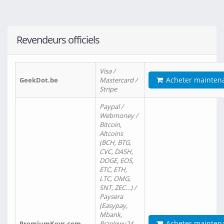
Revendeurs officiels
Visa /
Acheter mainten
GeekDot.be
Mastercard /
Stripe
Paypal /
Webmoney /
Bitcoin,
Altcoins
(BCH, BTG,
CVC, DASH,
DOGE, EOS,
ETC, ETH,
LTC, OMG,
SNT, ZEC…) /
Paysera
(Easypay,
Mbank,
Acheter mainten
PremiumKeys.com
Przelewy24,