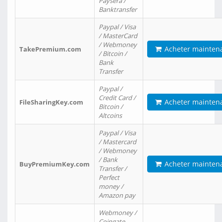
Paysera /
Banktransfer
Paypal / Visa
/ MasterCard
/ Webmoney
Acheter mainten
TakePremium.com
/ Bitcoin /
Bank
Transfer
Paypal /
Credit Card /
Acheter mainten
FileSharingKey.com
Bitcoin /
Altcoins
Paypal / Visa
/ Mastercard
/ Webmoney
/ Bank
Acheter mainten
BuyPremiumKey.com
Transfer /
Perfect
money /
Amazon pay
Webmoney /
Coingate