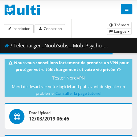
Thème
Inscription
Connexion
Langue
/ Télécharger _NoobSubs__Mob_Psycho_100_12__1080p_Blu-ray_Dual_Audio_8bit_AC3__C6880768_.mkv.001 ( 347.33 MB )
Nous vous conseillons fortement de prendre un VPN pour
protéger votre téléchargement et votre vie privée
Tester NordVPN
Merci de désactiver votre logiciel anti-pub avant de signaler un
problème.
Consulter la page tutoriel
Date Upload
12/03/2019 06:46