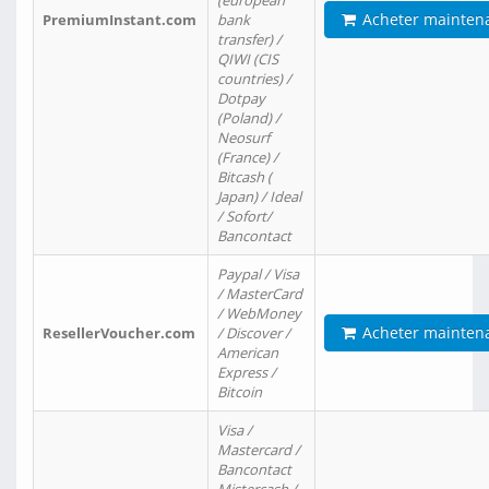
(european
Acheter mainten
PremiumInstant.com
bank
transfer) /
QIWI (CIS
countries) /
Dotpay
(Poland) /
Neosurf
(France) /
Bitcash (
Japan) / Ideal
/ Sofort/
Bancontact
Paypal / Visa
/ MasterCard
/ WebMoney
Acheter mainten
ResellerVoucher.com
/ Discover /
American
Express /
Bitcoin
Visa /
Mastercard /
Bancontact