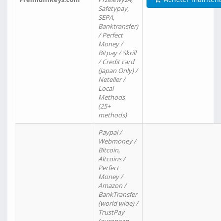
Safetypay,
SEPA,
Banktransfer)
/ Perfect
Money /
Bitpay / Skrill
/ Credit card
(Japan Only) /
Neteller /
Local
Methods
(25+
methods)
Paypal /
Webmoney /
Bitcoin,
Altcoins /
Perfect
Money /
Amazon /
BankTransfer
(world wide) /
TrustPay