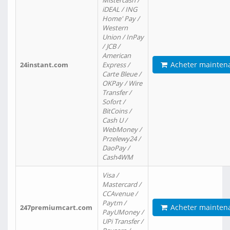
Mistercash /
iDEAL / ING
Home' Pay /
Western
Union / InPay
/ JCB /
American
Acheter mainten
24instant.com
Express /
Carte Bleue /
OKPay / Wire
Transfer /
Sofort /
BitCoins /
Cash U /
WebMoney /
Przelewy24 /
DaoPay /
Cash4WM
Visa /
Mastercard /
CCAvenue /
Paytm /
Acheter mainten
247premiumcart.com
PayUMoney /
UPi Transfer /