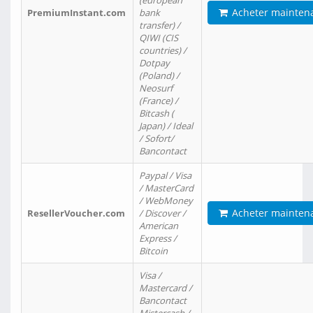
(european
Acheter mainten
PremiumInstant.com
bank
transfer) /
QIWI (CIS
countries) /
Dotpay
(Poland) /
Neosurf
(France) /
Bitcash (
Japan) / Ideal
/ Sofort/
Bancontact
Paypal / Visa
/ MasterCard
/ WebMoney
Acheter mainten
ResellerVoucher.com
/ Discover /
American
Express /
Bitcoin
Visa /
Mastercard /
Bancontact