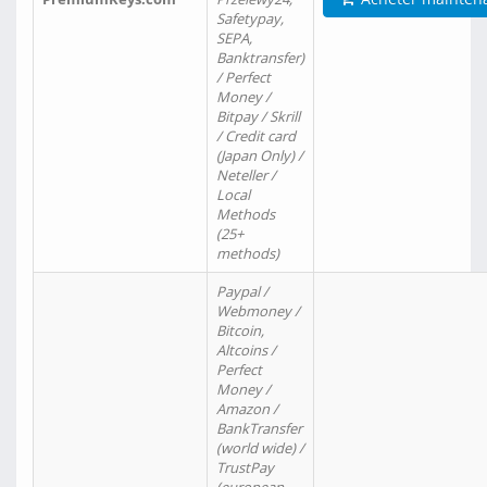
Safetypay,
SEPA,
Banktransfer)
/ Perfect
Money /
Bitpay / Skrill
/ Credit card
(Japan Only) /
Neteller /
Local
Methods
(25+
methods)
Paypal /
Webmoney /
Bitcoin,
Altcoins /
Perfect
Money /
Amazon /
BankTransfer
(world wide) /
TrustPay