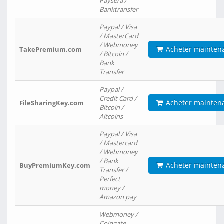
Paysera /
Banktransfer
Paypal / Visa
/ MasterCard
/ Webmoney
Acheter mainten
TakePremium.com
/ Bitcoin /
Bank
Transfer
Paypal /
Credit Card /
Acheter mainten
FileSharingKey.com
Bitcoin /
Altcoins
Paypal / Visa
/ Mastercard
/ Webmoney
/ Bank
Acheter mainten
BuyPremiumKey.com
Transfer /
Perfect
money /
Amazon pay
Webmoney /
Coingate