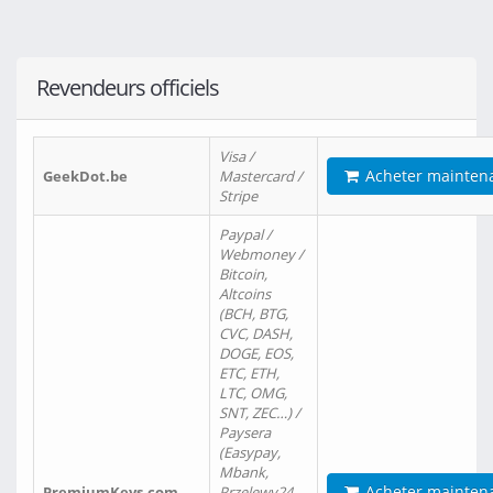
Revendeurs officiels
Visa /
Acheter mainten
GeekDot.be
Mastercard /
Stripe
Paypal /
Webmoney /
Bitcoin,
Altcoins
(BCH, BTG,
CVC, DASH,
DOGE, EOS,
ETC, ETH,
LTC, OMG,
SNT, ZEC…) /
Paysera
(Easypay,
Mbank,
Acheter mainten
PremiumKeys.com
Przelewy24,