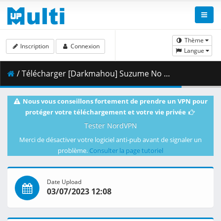
Thème
Inscription
Connexion
Langue
/ Télécharger [Darkmahou] Suzume No Tojimari [1080p][HEVC][Multi Sub][ENG][POR-BR].mkv.004 ( 422.40 MB )
Nous vous conseillons fortement de prendre un VPN pour
protéger votre téléchargement et votre vie privée
Tester NordVPN
Merci de désactiver votre logiciel anti-pub avant de signaler un
problème.
Consulter la page tutoriel
Date Upload
03/07/2023 12:08