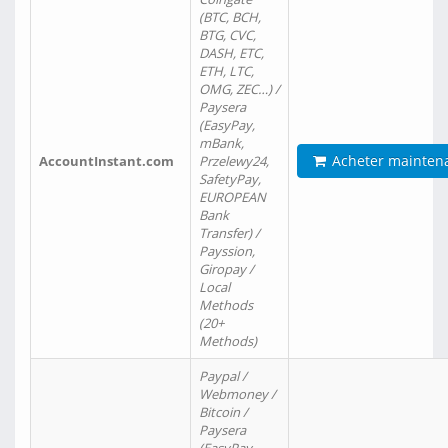
(BTC, BCH,
BTG, CVC,
DASH, ETC,
ETH, LTC,
OMG, ZEC…) /
Paysera
(EasyPay,
mBank,
Acheter mainten
AccountInstant.com
Przelewy24,
SafetyPay,
EUROPEAN
Bank
Transfer) /
Payssion,
Giropay /
Local
Methods
(20+
Methods)
Paypal /
Webmoney /
Bitcoin /
Paysera