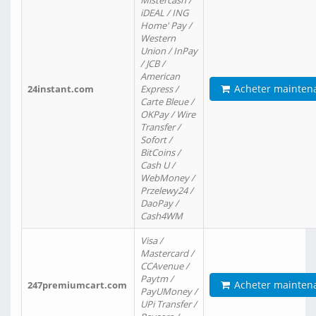
Mistercash /
iDEAL / ING
Home' Pay /
Western
Union / InPay
/ JCB /
American
Acheter mainten
24instant.com
Express /
Carte Bleue /
OKPay / Wire
Transfer /
Sofort /
BitCoins /
Cash U /
WebMoney /
Przelewy24 /
DaoPay /
Cash4WM
Visa /
Mastercard /
CCAvenue /
Paytm /
Acheter mainten
247premiumcart.com
PayUMoney /
UPi Transfer /