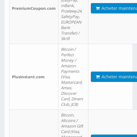
(EasyPay,
mBank,
Acheter mainten
PremiumCoupon.com
Przelewy24,
SafetyPay,
EUROPEAN
Bank
Transfer) /
Skrill
Bitcoin /
Perfect
Money /
Amazon
Payments
Acheter mainten
PlusInstant.com
(Visa,
Mastercard,
Amex,
Discover
Card, Diners
Club, JCB)
Bitcoin,
Altcoins /
Amazon Gift
Card (Visa,