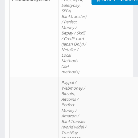
Safetypay,
SEPA,
Banktransfer)
/ Perfect
Money /
Bitpay / Skrill
/ Credit card
(Japan Only) /
Neteller /
Local
Methods
(25+
methods)
Paypal /
Webmoney /
Bitcoin,
Altcoins /
Perfect
Money /
Amazon /
BankTransfer
(world wide) /
TrustPay