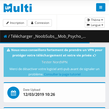
Thème
Inscription
Connexion
Langue
/ Télécharger _NoobSubs__Mob_Psycho_100_05__1080p_Blu-ray_Dual_Audio_8bit_AC3__D34A975F_.mkv.002 ( 446.20 MB )
Nous vous conseillons fortement de prendre un VPN pour
protéger votre téléchargement et votre vie privée
Tester NordVPN
Merci de désactiver votre logiciel anti-pub avant de signaler un
problème.
Consulter la page tutoriel
Date Upload
12/03/2019 10:26