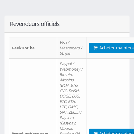
Revendeurs officiels
Visa /
Acheter mainten
GeekDot.be
Mastercard /
Stripe
Paypal /
Webmoney /
Bitcoin,
Altcoins
(BCH, BTG,
CVC, DASH,
DOGE, EOS,
ETC, ETH,
LTC, OMG,
SNT, ZEC…) /
Paysera
(Easypay,
Mbank,
Acheter mainten
PremiumKeys.com
Przelewy24,