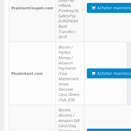
(EasyPay,
mBank,
Acheter mainten
PremiumCoupon.com
Przelewy24,
SafetyPay,
EUROPEAN
Bank
Transfer) /
Skrill
Bitcoin /
Perfect
Money /
Amazon
Payments
Acheter mainten
PlusInstant.com
(Visa,
Mastercard,
Amex,
Discover
Card, Diners
Club, JCB)
Bitcoin,
Altcoins /
Amazon Gift
Card (Visa,