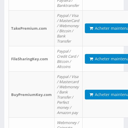
Paysera /
Banktransfer
Paypal / Visa
/ MasterCard
/ Webmoney
Acheter mainten
TakePremium.com
/ Bitcoin /
Bank
Transfer
Paypal /
Credit Card /
Acheter mainten
FileSharingKey.com
Bitcoin /
Altcoins
Paypal / Visa
/ Mastercard
/ Webmoney
/ Bank
Acheter mainten
BuyPremiumKey.com
Transfer /
Perfect
money /
Amazon pay
Webmoney /
Coingate