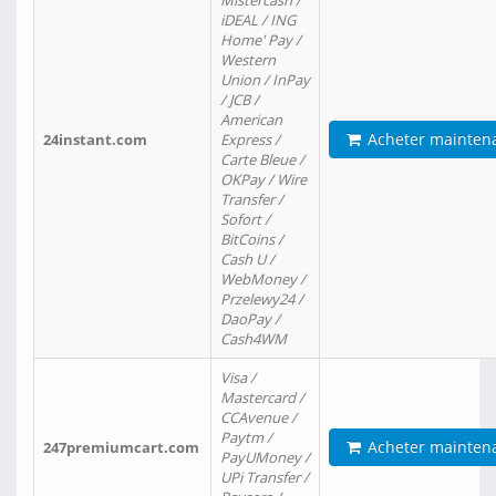
Mistercash /
iDEAL / ING
Home' Pay /
Western
Union / InPay
/ JCB /
American
Acheter mainten
24instant.com
Express /
Carte Bleue /
OKPay / Wire
Transfer /
Sofort /
BitCoins /
Cash U /
WebMoney /
Przelewy24 /
DaoPay /
Cash4WM
Visa /
Mastercard /
CCAvenue /
Paytm /
Acheter mainten
247premiumcart.com
PayUMoney /
UPi Transfer /