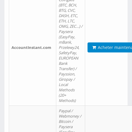
(BTC, BCH,
BTG, CVC,
DASH, ETC,
ETH, LTC,
OMG, ZEC…) /
Paysera
(EasyPay,
mBank,
Acheter mainten
AccountInstant.com
Przelewy24,
SafetyPay,
EUROPEAN
Bank
Transfer) /
Payssion,
Giropay /
Local
Methods
(20+
Methods)
Paypal /
Webmoney /
Bitcoin /
Paysera