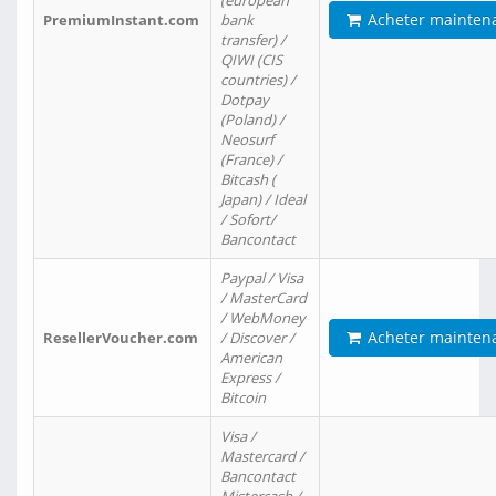
(european
Acheter mainten
PremiumInstant.com
bank
transfer) /
QIWI (CIS
countries) /
Dotpay
(Poland) /
Neosurf
(France) /
Bitcash (
Japan) / Ideal
/ Sofort/
Bancontact
Paypal / Visa
/ MasterCard
/ WebMoney
Acheter mainten
ResellerVoucher.com
/ Discover /
American
Express /
Bitcoin
Visa /
Mastercard /
Bancontact