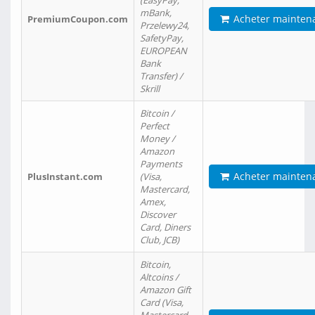
(EasyPay,
mBank,
Acheter mainten
PremiumCoupon.com
Przelewy24,
SafetyPay,
EUROPEAN
Bank
Transfer) /
Skrill
Bitcoin /
Perfect
Money /
Amazon
Payments
Acheter mainten
PlusInstant.com
(Visa,
Mastercard,
Amex,
Discover
Card, Diners
Club, JCB)
Bitcoin,
Altcoins /
Amazon Gift
Card (Visa,