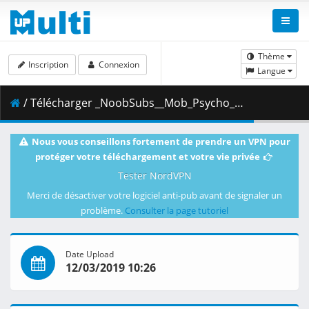
Thème
Inscription
Connexion
Langue
/ Télécharger _NoobSubs__Mob_Psycho_100_05__1080p_Blu-ray_Dual_Audio_8bit_AC3__D34A975F_.mkv.002 ( 446.20 MB )
Nous vous conseillons fortement de prendre un VPN pour
protéger votre téléchargement et votre vie privée
Tester NordVPN
Merci de désactiver votre logiciel anti-pub avant de signaler un
problème.
Consulter la page tutoriel
Date Upload
12/03/2019 10:26