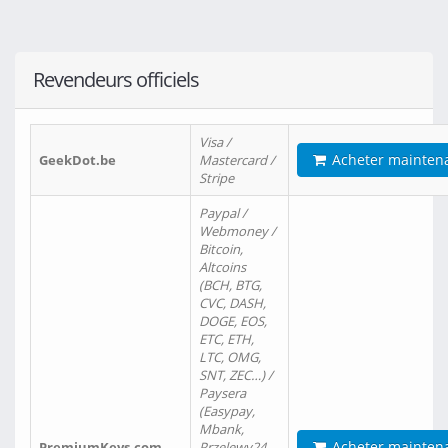
Revendeurs officiels
Visa /
Acheter mainten
GeekDot.be
Mastercard /
Stripe
Paypal /
Webmoney /
Bitcoin,
Altcoins
(BCH, BTG,
CVC, DASH,
DOGE, EOS,
ETC, ETH,
LTC, OMG,
SNT, ZEC…) /
Paysera
(Easypay,
Mbank,
Acheter mainten
PremiumKeys.com
Przelewy24,