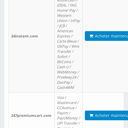
Mistercash /
iDEAL / ING
Home' Pay /
Western
Union / InPay
/ JCB /
American
Acheter mainten
24instant.com
Express /
Carte Bleue /
OKPay / Wire
Transfer /
Sofort /
BitCoins /
Cash U /
WebMoney /
Przelewy24 /
DaoPay /
Cash4WM
Visa /
Mastercard /
CCAvenue /
Paytm /
Acheter mainten
247premiumcart.com
PayUMoney /
UPi Transfer /