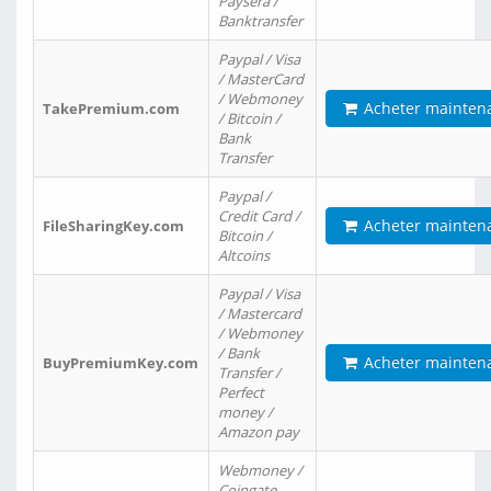
Paysera /
Banktransfer
Paypal / Visa
/ MasterCard
/ Webmoney
Acheter mainten
TakePremium.com
/ Bitcoin /
Bank
Transfer
Paypal /
Credit Card /
Acheter mainten
FileSharingKey.com
Bitcoin /
Altcoins
Paypal / Visa
/ Mastercard
/ Webmoney
/ Bank
Acheter mainten
BuyPremiumKey.com
Transfer /
Perfect
money /
Amazon pay
Webmoney /
Coingate