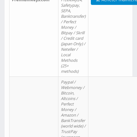
Safetypay,
SEPA,
Banktransfer)
/ Perfect
Money /
Bitpay / Skrill
/ Credit card
(Japan Only) /
Neteller /
Local
Methods
(25+
methods)
Paypal /
Webmoney /
Bitcoin,
Altcoins /
Perfect
Money /
Amazon /
BankTransfer
(world wide) /
TrustPay