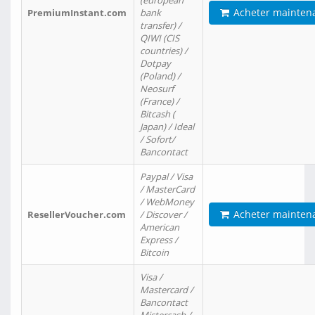
(european
Acheter mainten
PremiumInstant.com
bank
transfer) /
QIWI (CIS
countries) /
Dotpay
(Poland) /
Neosurf
(France) /
Bitcash (
Japan) / Ideal
/ Sofort/
Bancontact
Paypal / Visa
/ MasterCard
/ WebMoney
Acheter mainten
ResellerVoucher.com
/ Discover /
American
Express /
Bitcoin
Visa /
Mastercard /
Bancontact