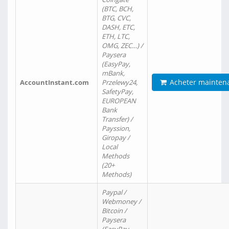
(BTC, BCH,
BTG, CVC,
DASH, ETC,
ETH, LTC,
OMG, ZEC…) /
Paysera
(EasyPay,
mBank,
Acheter mainten
AccountInstant.com
Przelewy24,
SafetyPay,
EUROPEAN
Bank
Transfer) /
Payssion,
Giropay /
Local
Methods
(20+
Methods)
Paypal /
Webmoney /
Bitcoin /
Paysera