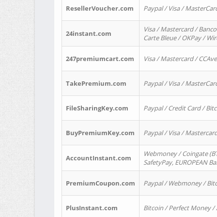
ResellerVoucher.com
Paypal / Visa / MasterCar
Visa / Mastercard / Banco
24instant.com
Carte Bleue / OKPay / Wi
247premiumcart.com
Visa / Mastercard / CCAv
TakePremium.com
Paypal / Visa / MasterCar
FileSharingKey.com
Paypal / Credit Card / Bitc
BuyPremiumKey.com
Paypal / Visa / Masterca
Webmoney / Coingate (BTC
AccountInstant.com
SafetyPay, EUROPEAN Bank
PremiumCoupon.com
Paypal / Webmoney / Bitc
PlusInstant.com
Bitcoin / Perfect Money /