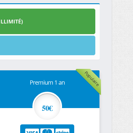
LLIMITÉ)
Populaire
Premium 1 an
50€