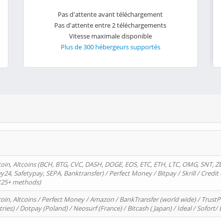
Pas d'attente avant téléchargement
Pas d'attente entre 2 téléchargements
Vitesse maximale disponible
Plus de 300 hébergeurs supportés
oin, Altcoins (BCH, BTG, CVC, DASH, DOGE, EOS, ETC, ETH, LTC, OMG, SNT, Z
4, Safetypay, SEPA, Banktransfer) / Perfect Money / Bitpay / Skrill / Credit 
 (25+ methods)
oin, Altcoins / Perfect Money / Amazon / BankTransfer (world wide) / Trus
tries) / Dotpay (Poland) / Neosurf (France) / Bitcash ( Japan) / Ideal / Sofort