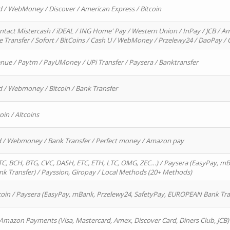
d / WebMoney / Discover / American Express / Bitcoin
ntact Mistercash / iDEAL / ING Home' Pay / Western Union / InPay / JCB / Am
re Transfer / Sofort / BitCoins / Cash U / WebMoney / Przelewy24 / DaoPay 
enue / Paytm / PayUMoney / UPi Transfer / Paysera / Banktransfer
d / Webmoney / Bitcoin / Bank Transfer
oin / Altcoins
rd / Webmoney / Bank Transfer / Perfect money / Amazon pay
, BCH, BTG, CVC, DASH, ETC, ETH, LTC, OMG, ZEC…) / Paysera (EasyPay, mB
 Transfer) / Payssion, Giropay / Local Methods (20+ Methods)
oin / Paysera (EasyPay, mBank, Przelewy24, SafetyPay, EUROPEAN Bank Transf
 Amazon Payments (Visa, Mastercard, Amex, Discover Card, Diners Club, JCB)