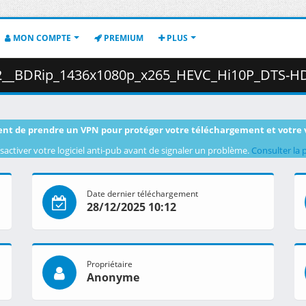
MON COMPTE
PREMIUM
PLUS
080p_x265_HEVC_Hi10P_DTS-HD_MA__AC3__Dual_Audio__sxales_.mkv.002 (
nt de prendre un VPN pour protéger votre téléchargement et votre 
sactiver votre logiciel anti-pub avant de signaler un problème.
Consulter la 
Date dernier téléchargement
28/12/2025 10:12
Propriétaire
Anonyme