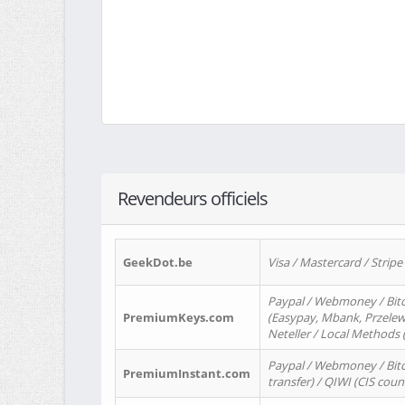
Revendeurs officiels
GeekDot.be
Visa / Mastercard / Stripe
Paypal / Webmoney / Bitc
PremiumKeys.com
(Easypay, Mbank, Przelewy2
Neteller / Local Methods
Paypal / Webmoney / Bitc
PremiumInstant.com
transfer) / QIWI (CIS coun