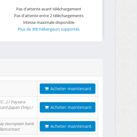
Pas d'attente avant téléchargement
Pas d'attente entre 2 téléchargements
Vitesse maximale disponible
Plus de 300 hébergeurs supportés
Acheter maintenant
EC…) / Paysera
Acheter maintenant
card (Japan Only) /
tPay (european bank
Acheter maintenant
/ Bancontact