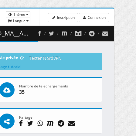
Thème
Inscription
Connexion
Langue
 258.19 MB )
vie privée
Tester NordVPN
page tutoriel
Nombre de téléchargements
35
Partage