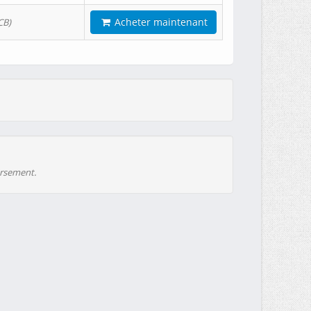
Acheter maintenant
CB)
ursement.