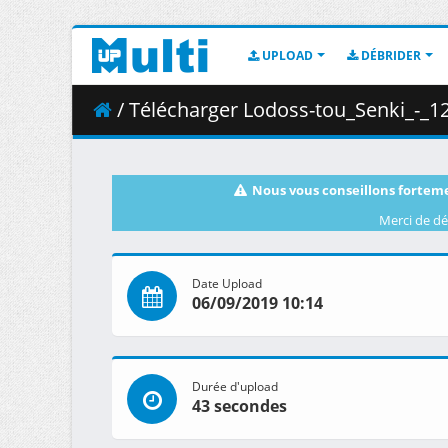
UPLOAD
DÉBRIDER
/ Télécharger Lodoss-tou_Senki_-_12__BDRip_1436x1
Nous vous conseillons forteme
Merci de dé
Date Upload
06/09/2019 10:14
Durée d'upload
43 secondes