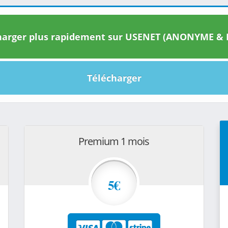
arger plus rapidement sur USENET (ANONYME & I
Télécharger
Premium 1 mois
5€