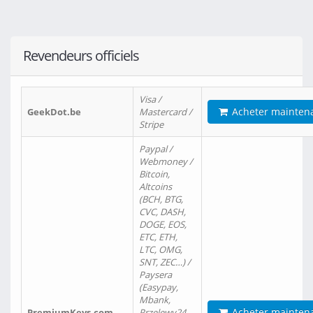
Revendeurs officiels
Visa /
Acheter mainten
GeekDot.be
Mastercard /
Stripe
Paypal /
Webmoney /
Bitcoin,
Altcoins
(BCH, BTG,
CVC, DASH,
DOGE, EOS,
ETC, ETH,
LTC, OMG,
SNT, ZEC…) /
Paysera
(Easypay,
Mbank,
Acheter mainten
PremiumKeys.com
Przelewy24,