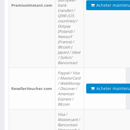
(european
Acheter mainten
PremiumInstant.com
bank
transfer) /
QIWI (CIS
countries) /
Dotpay
(Poland) /
Neosurf
(France) /
Bitcash (
Japan) / Ideal
/ Sofort/
Bancontact
Paypal / Visa
/ MasterCard
/ WebMoney
Acheter mainten
ResellerVoucher.com
/ Discover /
American
Express /
Bitcoin
Visa /
Mastercard /
Bancontact