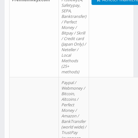
Safetypay,
SEPA,
Banktransfer)
/ Perfect
Money /
Bitpay / Skrill
/ Credit card
(Japan Only) /
Neteller /
Local
Methods
(25+
methods)
Paypal /
Webmoney /
Bitcoin,
Altcoins /
Perfect
Money /
Amazon /
BankTransfer
(world wide) /
TrustPay