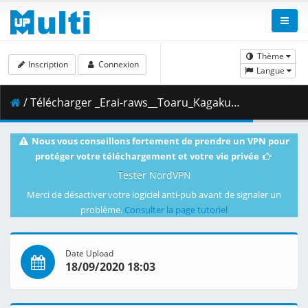
Thème
Inscription
Connexion
Langue
/ Télécharger _Erai-raws__Toaru_Kagaku_no_Railgun_T_-_22__1080p__Multiple_Subtitle_.mkv.002 ( 457.78 MB )
Nous vous conseillons fortement de prendre un VPN pour
protéger votre téléchargement et votre vie privée
Tester NordVPN
Merci de désactiver votre logiciel anti-pub avant de signaler un
problème.
Consulter la page tutoriel
Date Upload
18/09/2020 18:03