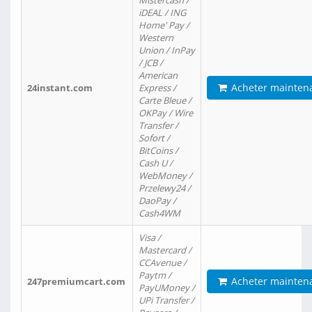
Mistercash /
iDEAL / ING
Home' Pay /
Western
Union / InPay
/ JCB /
American
Acheter mainten
24instant.com
Express /
Carte Bleue /
OKPay / Wire
Transfer /
Sofort /
BitCoins /
Cash U /
WebMoney /
Przelewy24 /
DaoPay /
Cash4WM
Visa /
Mastercard /
CCAvenue /
Paytm /
Acheter mainten
247premiumcart.com
PayUMoney /
UPi Transfer /