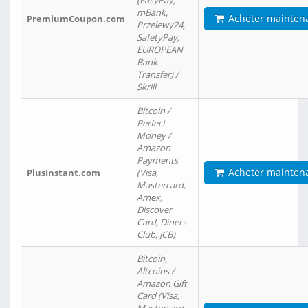
(EasyPay,
mBank,
Acheter mainten
PremiumCoupon.com
Przelewy24,
SafetyPay,
EUROPEAN
Bank
Transfer) /
Skrill
Bitcoin /
Perfect
Money /
Amazon
Payments
Acheter mainten
PlusInstant.com
(Visa,
Mastercard,
Amex,
Discover
Card, Diners
Club, JCB)
Bitcoin,
Altcoins /
Amazon Gift
Card (Visa,