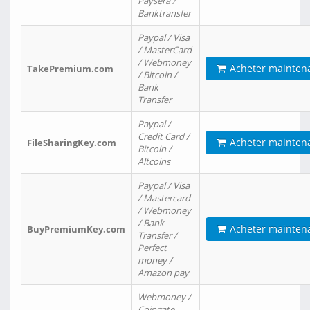
Paysera /
Banktransfer
Paypal / Visa
/ MasterCard
/ Webmoney
Acheter mainten
TakePremium.com
/ Bitcoin /
Bank
Transfer
Paypal /
Credit Card /
Acheter mainten
FileSharingKey.com
Bitcoin /
Altcoins
Paypal / Visa
/ Mastercard
/ Webmoney
/ Bank
Acheter mainten
BuyPremiumKey.com
Transfer /
Perfect
money /
Amazon pay
Webmoney /
Coingate