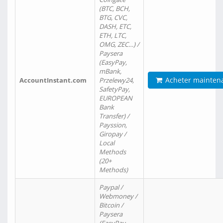
(BTC, BCH,
BTG, CVC,
DASH, ETC,
ETH, LTC,
OMG, ZEC…) /
Paysera
(EasyPay,
mBank,
Acheter mainten
AccountInstant.com
Przelewy24,
SafetyPay,
EUROPEAN
Bank
Transfer) /
Payssion,
Giropay /
Local
Methods
(20+
Methods)
Paypal /
Webmoney /
Bitcoin /
Paysera