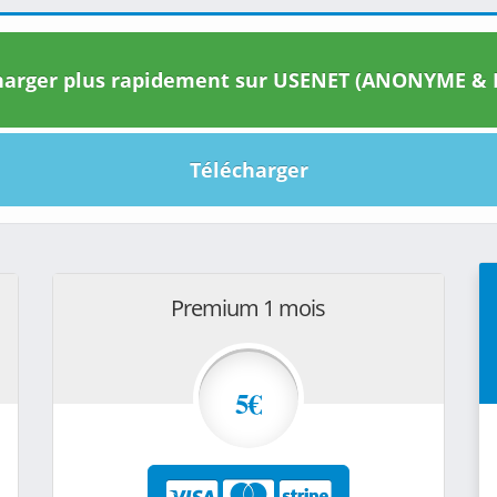
arger plus rapidement sur USENET (ANONYME & I
Télécharger
Premium 1 mois
5€