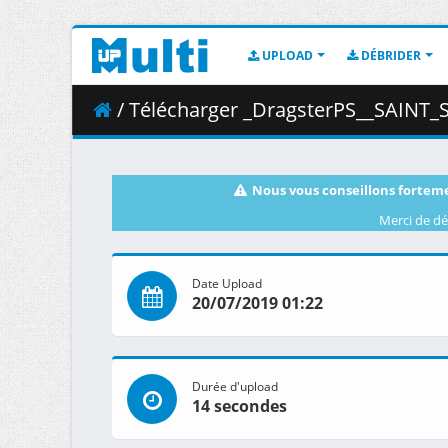
UPLOAD
DÉBRIDER
/ Télécharger _DragsterPS__SAINT_SEIYA_-_Knights_of_the_
Nous vous conseillons forteme
Merci de dé
Date Upload
20/07/2019 01:22
Durée d'upload
14 secondes