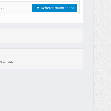
Acheter maintenant
CB)
ursement.