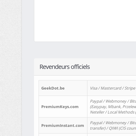
Revendeurs officiels
GeekDot.be
Visa / Mastercard / Stripe
Paypal / Webmoney / Bitc
PremiumKeys.com
(Easypay, Mbank, Przelewy2
Neteller / Local Methods
Paypal / Webmoney / Bitc
PremiumInstant.com
transfer) / QIWI (CIS coun