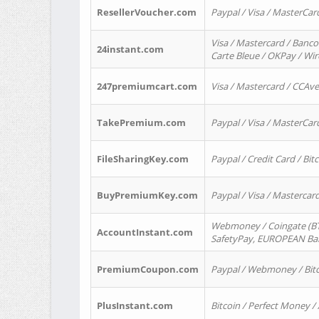
ResellerVoucher.com
Paypal / Visa / MasterCar
Visa / Mastercard / Banco
24instant.com
Carte Bleue / OKPay / Wi
247premiumcart.com
Visa / Mastercard / CCAv
TakePremium.com
Paypal / Visa / MasterCar
FileSharingKey.com
Paypal / Credit Card / Bitc
BuyPremiumKey.com
Paypal / Visa / Masterca
Webmoney / Coingate (BTC
AccountInstant.com
SafetyPay, EUROPEAN Bank
PremiumCoupon.com
Paypal / Webmoney / Bitc
PlusInstant.com
Bitcoin / Perfect Money /