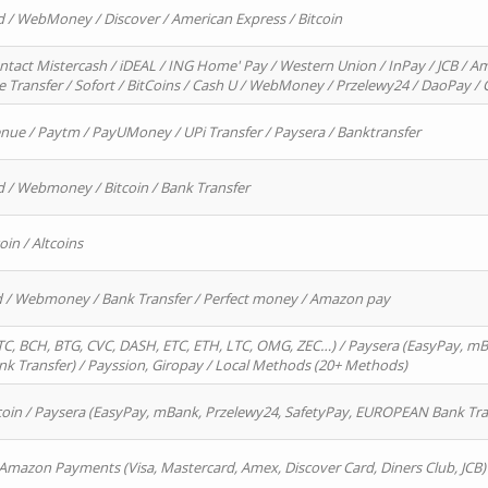
d / WebMoney / Discover / American Express / Bitcoin
ntact Mistercash / iDEAL / ING Home' Pay / Western Union / InPay / JCB / Am
re Transfer / Sofort / BitCoins / Cash U / WebMoney / Przelewy24 / DaoPay 
enue / Paytm / PayUMoney / UPi Transfer / Paysera / Banktransfer
d / Webmoney / Bitcoin / Bank Transfer
oin / Altcoins
rd / Webmoney / Bank Transfer / Perfect money / Amazon pay
, BCH, BTG, CVC, DASH, ETC, ETH, LTC, OMG, ZEC…) / Paysera (EasyPay, mB
 Transfer) / Payssion, Giropay / Local Methods (20+ Methods)
oin / Paysera (EasyPay, mBank, Przelewy24, SafetyPay, EUROPEAN Bank Transf
 Amazon Payments (Visa, Mastercard, Amex, Discover Card, Diners Club, JCB)