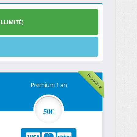
LLIMITÉ)
Populaire
Premium 1 an
50€