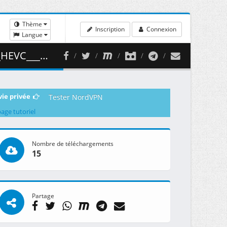
Thème
Inscription
Connexion
Langue
 ( 477.63 MB )
vie privée
Tester NordVPN
page tutoriel
Nombre de téléchargements
15
Partage