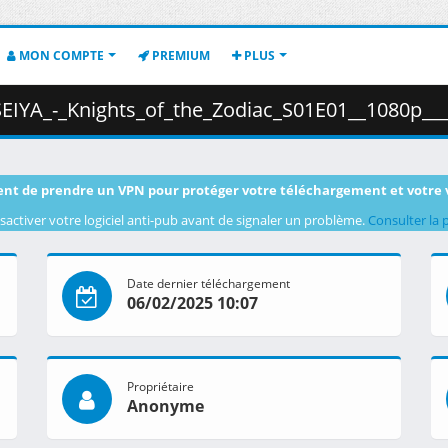
MON COMPTE
PREMIUM
PLUS
Zodiac_S01E01__1080p___HEVC___Multi-Audio___Multi-Subs___70A5288A_.mkv.004
nt de prendre un VPN pour protéger votre téléchargement et votre 
sactiver votre logiciel anti-pub avant de signaler un problème.
Consulter la 
Date dernier téléchargement
06/02/2025 10:07
Propriétaire
Anonyme