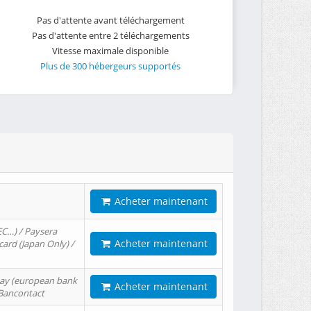
Pas d'attente avant téléchargement
Pas d'attente entre 2 téléchargements
Vitesse maximale disponible
Plus de 300 hébergeurs supportés
Acheter maintenant
EC…) / Paysera
Acheter maintenant
card (Japan Only) /
tPay (european bank
Acheter maintenant
/ Bancontact