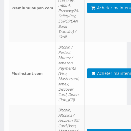
(EasyPay,
mBank,
Acheter mainten
PremiumCoupon.com
Przelewy24,
SafetyPay,
EUROPEAN
Bank
Transfer) /
Skrill
Bitcoin /
Perfect
Money /
Amazon
Payments
Acheter mainten
PlusInstant.com
(Visa,
Mastercard,
Amex,
Discover
Card, Diners
Club, JCB)
Bitcoin,
Altcoins /
Amazon Gift
Card (Visa,