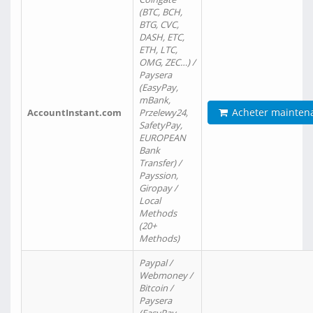
(BTC, BCH,
BTG, CVC,
DASH, ETC,
ETH, LTC,
OMG, ZEC…) /
Paysera
(EasyPay,
mBank,
Acheter mainten
AccountInstant.com
Przelewy24,
SafetyPay,
EUROPEAN
Bank
Transfer) /
Payssion,
Giropay /
Local
Methods
(20+
Methods)
Paypal /
Webmoney /
Bitcoin /
Paysera