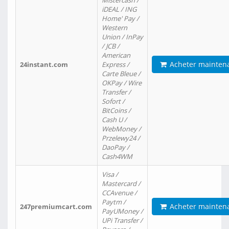
Mistercash /
iDEAL / ING
Home' Pay /
Western
Union / InPay
/ JCB /
American
Acheter mainten
24instant.com
Express /
Carte Bleue /
OKPay / Wire
Transfer /
Sofort /
BitCoins /
Cash U /
WebMoney /
Przelewy24 /
DaoPay /
Cash4WM
Visa /
Mastercard /
CCAvenue /
Paytm /
Acheter mainten
247premiumcart.com
PayUMoney /
UPi Transfer /