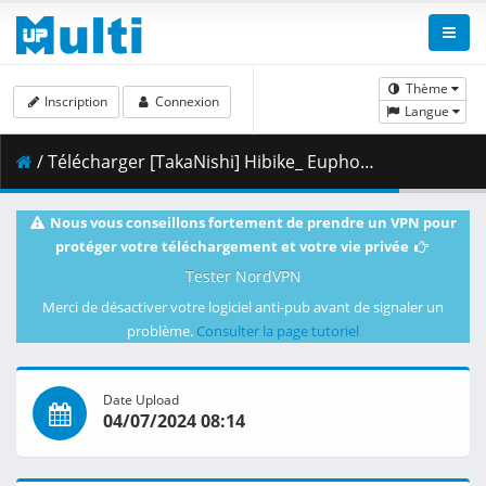
Thème
Inscription
Connexion
Langue
/ Télécharger [TakaNishi] Hibike_ Euphonium S3 - 13 [1080p][79F0F250].mkv.001 ( 490.00 MB )
Nous vous conseillons fortement de prendre un VPN pour
protéger votre téléchargement et votre vie privée
Tester NordVPN
Merci de désactiver votre logiciel anti-pub avant de signaler un
problème.
Consulter la page tutoriel
Date Upload
04/07/2024 08:14