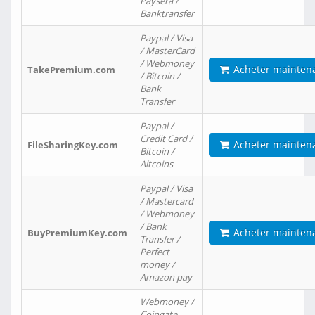
Paysera /
Banktransfer
Paypal / Visa
/ MasterCard
/ Webmoney
Acheter mainten
TakePremium.com
/ Bitcoin /
Bank
Transfer
Paypal /
Credit Card /
Acheter mainten
FileSharingKey.com
Bitcoin /
Altcoins
Paypal / Visa
/ Mastercard
/ Webmoney
/ Bank
Acheter mainten
BuyPremiumKey.com
Transfer /
Perfect
money /
Amazon pay
Webmoney /
Coingate