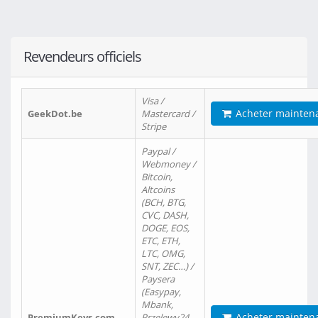
Revendeurs officiels
Visa /
Acheter mainten
GeekDot.be
Mastercard /
Stripe
Paypal /
Webmoney /
Bitcoin,
Altcoins
(BCH, BTG,
CVC, DASH,
DOGE, EOS,
ETC, ETH,
LTC, OMG,
SNT, ZEC…) /
Paysera
(Easypay,
Mbank,
Acheter mainten
PremiumKeys.com
Przelewy24,