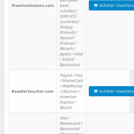
(european
Acheter mainten
PremiumInstant.com
bank
transfer) /
QIWI (CIS
countries) /
Dotpay
(Poland) /
Neosurf
(France) /
Bitcash (
Japan) / Ideal
/ Sofort/
Bancontact
Paypal / Visa
/ MasterCard
/ WebMoney
Acheter mainten
ResellerVoucher.com
/ Discover /
American
Express /
Bitcoin
Visa /
Mastercard /
Bancontact