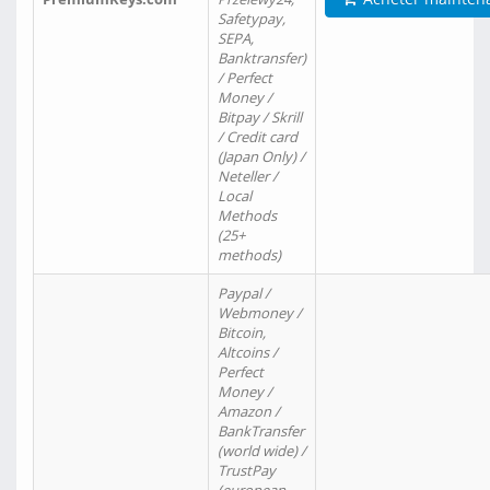
Safetypay,
SEPA,
Banktransfer)
/ Perfect
Money /
Bitpay / Skrill
/ Credit card
(Japan Only) /
Neteller /
Local
Methods
(25+
methods)
Paypal /
Webmoney /
Bitcoin,
Altcoins /
Perfect
Money /
Amazon /
BankTransfer
(world wide) /
TrustPay