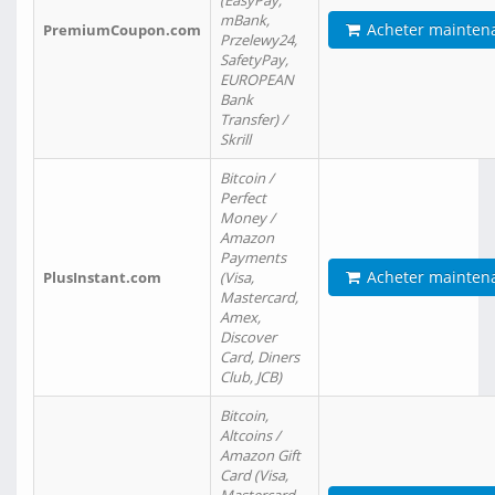
(EasyPay,
mBank,
Acheter mainten
PremiumCoupon.com
Przelewy24,
SafetyPay,
EUROPEAN
Bank
Transfer) /
Skrill
Bitcoin /
Perfect
Money /
Amazon
Payments
Acheter mainten
PlusInstant.com
(Visa,
Mastercard,
Amex,
Discover
Card, Diners
Club, JCB)
Bitcoin,
Altcoins /
Amazon Gift
Card (Visa,