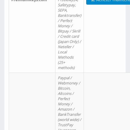
Safetypay,
SEPA,
Banktransfer)
/ Perfect
Money /
Bitpay / Skrill
/ Credit card
(Japan Only) /
Neteller /
Local
Methods
(25+
methods)
Paypal /
Webmoney /
Bitcoin,
Altcoins /
Perfect
Money /
Amazon /
BankTransfer
(world wide) /
TrustPay