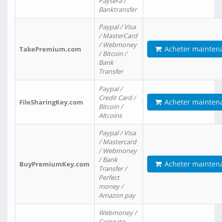
Paysera /
Banktransfer
Paypal / Visa
/ MasterCard
/ Webmoney
Acheter mainten
TakePremium.com
/ Bitcoin /
Bank
Transfer
Paypal /
Credit Card /
Acheter mainten
FileSharingKey.com
Bitcoin /
Altcoins
Paypal / Visa
/ Mastercard
/ Webmoney
/ Bank
Acheter mainten
BuyPremiumKey.com
Transfer /
Perfect
money /
Amazon pay
Webmoney /
Coingate