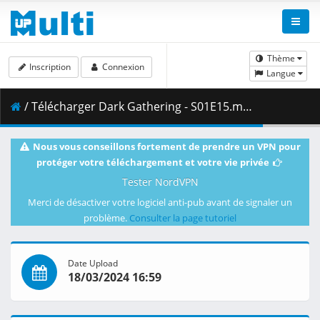
Thème
Inscription
Connexion
Langue
/ Télécharger Dark Gathering - S01E15.mkv.001 ( 466.44 MB )
Nous vous conseillons fortement de prendre un VPN pour
protéger votre téléchargement et votre vie privée
Tester NordVPN
Merci de désactiver votre logiciel anti-pub avant de signaler un
problème.
Consulter la page tutoriel
Date Upload
18/03/2024 16:59