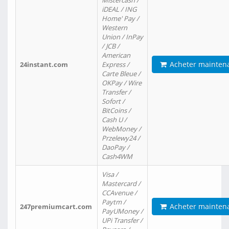
Mistercash /
iDEAL / ING
Home' Pay /
Western
Union / InPay
/ JCB /
American
Acheter mainten
24instant.com
Express /
Carte Bleue /
OKPay / Wire
Transfer /
Sofort /
BitCoins /
Cash U /
WebMoney /
Przelewy24 /
DaoPay /
Cash4WM
Visa /
Mastercard /
CCAvenue /
Paytm /
Acheter mainten
247premiumcart.com
PayUMoney /
UPi Transfer /