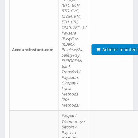
(BTC, BCH,
BTG, CVC,
DASH, ETC,
ETH, LTC,
OMG, ZEC…) /
Paysera
(EasyPay,
mBank,
Acheter mainten
AccountInstant.com
Przelewy24,
SafetyPay,
EUROPEAN
Bank
Transfer) /
Payssion,
Giropay /
Local
Methods
(20+
Methods)
Paypal /
Webmoney /
Bitcoin /
Paysera