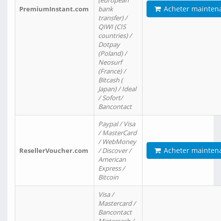
(european
Acheter mainten
PremiumInstant.com
bank
transfer) /
QIWI (CIS
countries) /
Dotpay
(Poland) /
Neosurf
(France) /
Bitcash (
Japan) / Ideal
/ Sofort/
Bancontact
Paypal / Visa
/ MasterCard
/ WebMoney
Acheter mainten
ResellerVoucher.com
/ Discover /
American
Express /
Bitcoin
Visa /
Mastercard /
Bancontact