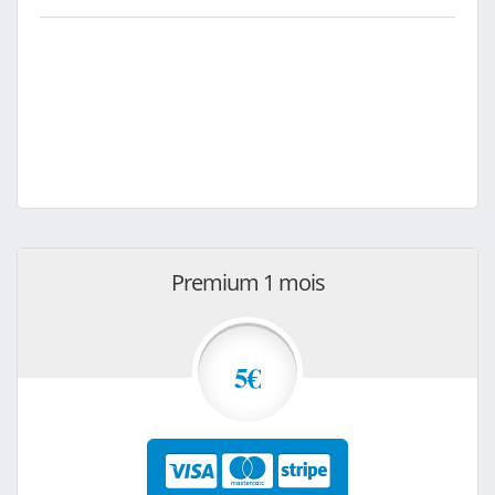
Premium 1 mois
5€