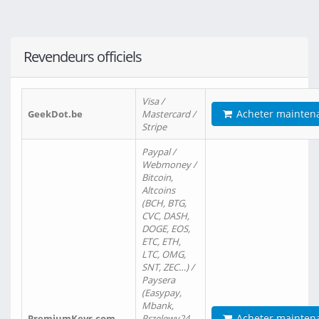
Revendeurs officiels
Visa /
Acheter mainten
GeekDot.be
Mastercard /
Stripe
Paypal /
Webmoney /
Bitcoin,
Altcoins
(BCH, BTG,
CVC, DASH,
DOGE, EOS,
ETC, ETH,
LTC, OMG,
SNT, ZEC…) /
Paysera
(Easypay,
Mbank,
Acheter mainten
PremiumKeys.com
Przelewy24,