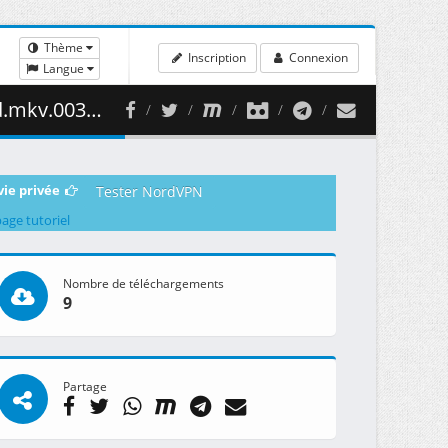
Thème
Inscription
Connexion
Langue
436.25 MB )
vie privée
Tester NordVPN
page tutoriel
Nombre de téléchargements
9
Partage