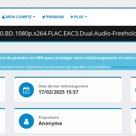
MON COMPTE
PREMIUM
PLUS
.1080p.x264.FLAC.EAC3.Dual.Audio-Freehold.mkv.003 ( 
nt de prendre un VPN pour protéger votre téléchargement et votre 
sactiver votre logiciel anti-pub avant de signaler un problème.
Consulter la 
Date dernier téléchargement
17/02/2025 15:57
Propriétaire
Anonyme