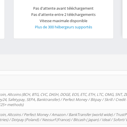
Pas d'attente avant téléchargement
Pas d'attente entre 2 téléchargements
Vitesse maximale disponible
Plus de 300 hébergeurs supportés
oin, Altcoins (BCH, BTG, CVC, DASH, DOGE, EOS, ETC, ETH, LTC, OMG, SNT, Z
4, Safetypay, SEPA, Banktransfer) / Perfect Money / Bitpay / Skrill / Credit 
 (25+ methods)
oin, Altcoins / Perfect Money / Amazon / BankTransfer (world wide) / Trus
tries) / Dotpay (Poland) / Neosurf (France) / Bitcash ( Japan) / Ideal / Sofort