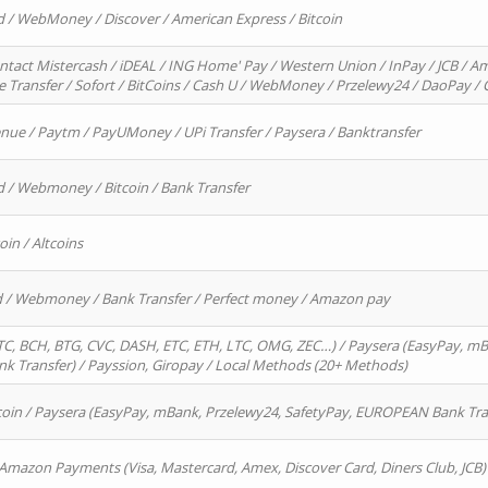
d / WebMoney / Discover / American Express / Bitcoin
ntact Mistercash / iDEAL / ING Home' Pay / Western Union / InPay / JCB / Am
re Transfer / Sofort / BitCoins / Cash U / WebMoney / Przelewy24 / DaoPay 
enue / Paytm / PayUMoney / UPi Transfer / Paysera / Banktransfer
d / Webmoney / Bitcoin / Bank Transfer
oin / Altcoins
rd / Webmoney / Bank Transfer / Perfect money / Amazon pay
, BCH, BTG, CVC, DASH, ETC, ETH, LTC, OMG, ZEC…) / Paysera (EasyPay, mB
 Transfer) / Payssion, Giropay / Local Methods (20+ Methods)
oin / Paysera (EasyPay, mBank, Przelewy24, SafetyPay, EUROPEAN Bank Transf
 Amazon Payments (Visa, Mastercard, Amex, Discover Card, Diners Club, JCB)