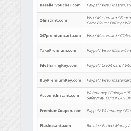
ResellerVoucher.com
Paypal / Visa / MasterCar
Visa / Mastercard / Banco
24instant.com
Carte Bleue / OKPay / Wi
247premiumcart.com
Visa / Mastercard / CCAv
TakePremium.com
Paypal / Visa / MasterCar
FileSharingKey.com
Paypal / Credit Card / Bitc
BuyPremiumKey.com
Paypal / Visa / Masterca
Webmoney / Coingate (BTC
AccountInstant.com
SafetyPay, EUROPEAN Bank
PremiumCoupon.com
Paypal / Webmoney / Bitc
PlusInstant.com
Bitcoin / Perfect Money /