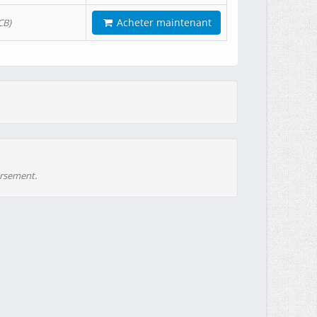
Acheter maintenant
CB)
ursement.