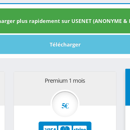
arger plus rapidement sur USENET (ANONYME & I
Télécharger
Premium 1 mois
5€