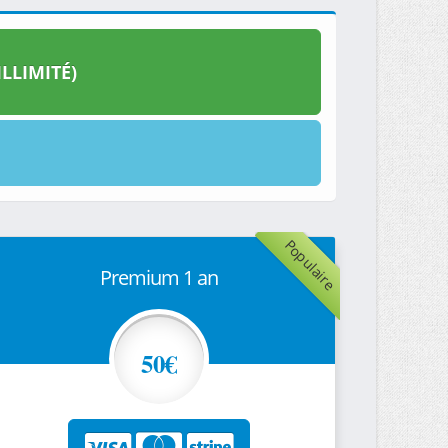
LLIMITÉ)
Populaire
Premium 1 an
50€