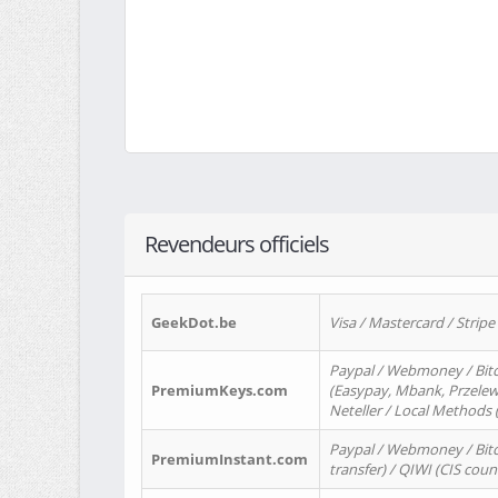
Revendeurs officiels
GeekDot.be
Visa / Mastercard / Stripe
Paypal / Webmoney / Bitc
PremiumKeys.com
(Easypay, Mbank, Przelewy2
Neteller / Local Methods
Paypal / Webmoney / Bitc
PremiumInstant.com
transfer) / QIWI (CIS coun