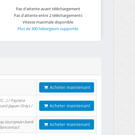
Pas d'attente avant téléchargement
Pas d'attente entre 2 téléchargements
Vitesse maximale disponible
Plus de 300 hébergeurs supportés
Acheter maintenant
EC…) / Paysera
Acheter maintenant
card (Japan Only) /
tPay (european bank
Acheter maintenant
/ Bancontact