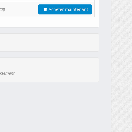
Acheter maintenant
CB)
ursement.