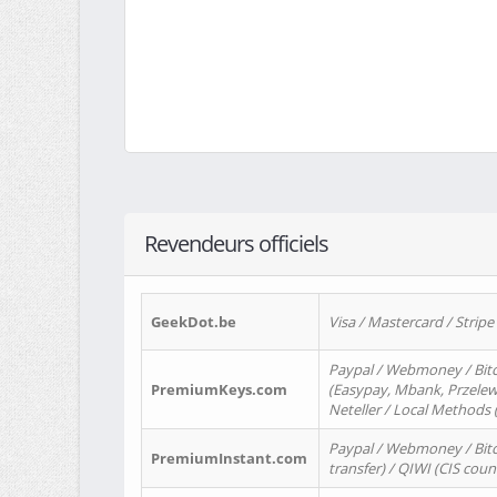
Revendeurs officiels
GeekDot.be
Visa / Mastercard / Stripe
Paypal / Webmoney / Bitc
PremiumKeys.com
(Easypay, Mbank, Przelewy2
Neteller / Local Methods
Paypal / Webmoney / Bitc
PremiumInstant.com
transfer) / QIWI (CIS coun