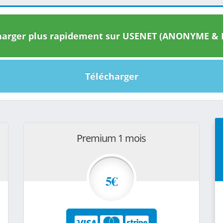
arger plus rapidement sur USENET (ANONYME & I
Télécharger
Premium 1 mois
5€