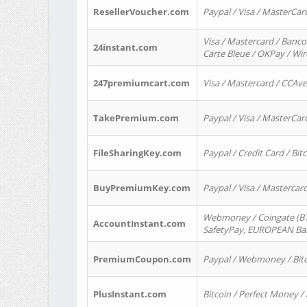
ResellerVoucher.com
Paypal / Visa / MasterCar
Visa / Mastercard / Banco
24instant.com
Carte Bleue / OKPay / Wi
247premiumcart.com
Visa / Mastercard / CCAv
TakePremium.com
Paypal / Visa / MasterCar
FileSharingKey.com
Paypal / Credit Card / Bitc
BuyPremiumKey.com
Paypal / Visa / Masterca
Webmoney / Coingate (BTC
AccountInstant.com
SafetyPay, EUROPEAN Bank
PremiumCoupon.com
Paypal / Webmoney / Bitc
PlusInstant.com
Bitcoin / Perfect Money /