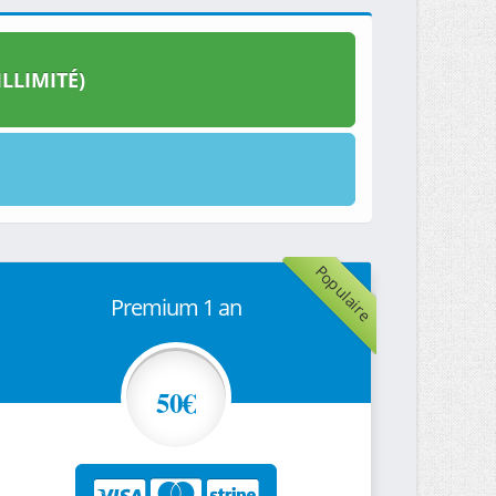
LLIMITÉ)
Populaire
Premium 1 an
50€