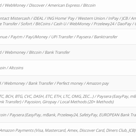
d / WebMoney / Discover / American Express / Bitcoin
ntact Mistercash / iDEAL / ING Home' Pay / Western Union / InPay / JCB / Am
re Transfer / Sofort / BitCoins / Cash U / WebMoney / Przelewy24 / DaoPay 
enue / Paytm / PayUMoney / UPi Transfer / Paysera / Banktransfer
d / Webmoney / Bitcoin / Bank Transfer
oin / Altcoins
rd / Webmoney / Bank Transfer / Perfect money / Amazon pay
, BCH, BTG, CVC, DASH, ETC, ETH, LTC, OMG, ZEC…) / Paysera (EasyPay, mB
 Transfer) / Payssion, Giropay / Local Methods (20+ Methods)
oin / Paysera (EasyPay, mBank, Przelewy24, SafetyPay, EUROPEAN Bank Transf
 Amazon Payments (Visa, Mastercard, Amex, Discover Card, Diners Club, JCB)