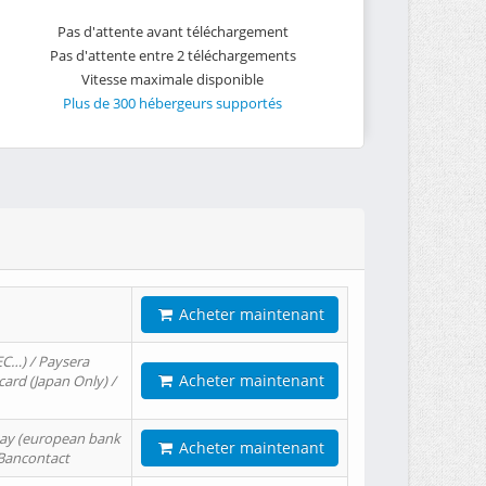
Pas d'attente avant téléchargement
Pas d'attente entre 2 téléchargements
Vitesse maximale disponible
Plus de 300 hébergeurs supportés
Acheter maintenant
EC…) / Paysera
Acheter maintenant
card (Japan Only) /
tPay (european bank
Acheter maintenant
/ Bancontact