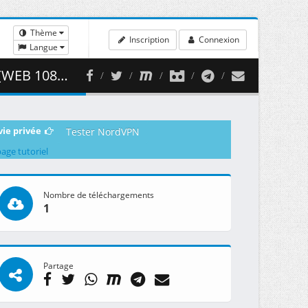
Thème
Inscription
Connexion
Langue
( 481.90 MB )
vie privée
Tester NordVPN
page tutoriel
Nombre de téléchargements
1
Partage