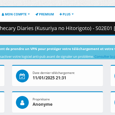
MON COMPTE
PREMIUM
PLUS
 (Kusuriya no Hitorigoto) - S02E01 [WEB 1080p HEVC E-AC3].mkv.002 
nt de prendre un VPN pour protéger votre téléchargement et votre 
sactiver votre logiciel anti-pub avant de signaler un problème.
Consulter la 
Date dernier téléchargement
11/01/2025 21:31
Propriétaire
Anonyme