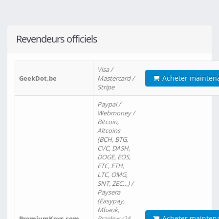
Revendeurs officiels
Visa /
Acheter mainten
GeekDot.be
Mastercard /
Stripe
Paypal /
Webmoney /
Bitcoin,
Altcoins
(BCH, BTG,
CVC, DASH,
DOGE, EOS,
ETC, ETH,
LTC, OMG,
SNT, ZEC…) /
Paysera
(Easypay,
Mbank,
Acheter mainten
PremiumKeys.com
Przelewy24,