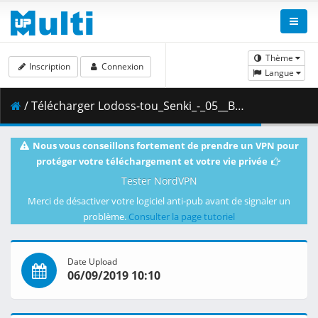
Thème
Inscription
Connexion
Langue
/ Télécharger Lodoss-tou_Senki_-_05__BDRip_1436x1080p_x265_HEVC_Hi10P_DTS-HD_MA__AC3__Dual_Audio__sxales_.mkv.002 ( 277.38 MB )
Nous vous conseillons fortement de prendre un VPN pour
protéger votre téléchargement et votre vie privée
Tester NordVPN
Merci de désactiver votre logiciel anti-pub avant de signaler un
problème.
Consulter la page tutoriel
Date Upload
06/09/2019 10:10