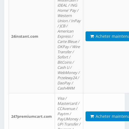
Mistercash /
iDEAL / ING
Home' Pay /
Western
Union / InPay
/ JCB /
American
Acheter mainten
24instant.com
Express /
Carte Bleue /
OKPay / Wire
Transfer /
Sofort /
BitCoins /
Cash U /
WebMoney /
Przelewy24 /
DaoPay /
Cash4WM
Visa /
Mastercard /
CCAvenue /
Paytm /
Acheter mainten
247premiumcart.com
PayUMoney /
UPi Transfer /