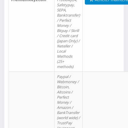
Safetypay,
SEPA,
Banktransfer)
/ Perfect
Money /
Bitpay / Skrill
/ Credit card
(Japan Only) /
Neteller /
Local
Methods
(25+
methods)
Paypal /
Webmoney /
Bitcoin,
Altcoins /
Perfect
Money /
Amazon /
BankTransfer
(world wide) /
TrustPay