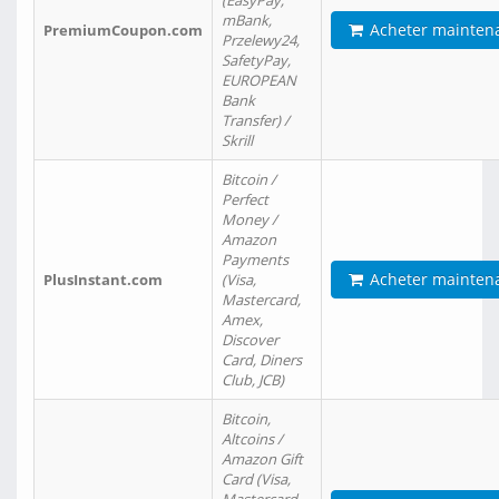
(EasyPay,
mBank,
Acheter mainten
PremiumCoupon.com
Przelewy24,
SafetyPay,
EUROPEAN
Bank
Transfer) /
Skrill
Bitcoin /
Perfect
Money /
Amazon
Payments
Acheter mainten
PlusInstant.com
(Visa,
Mastercard,
Amex,
Discover
Card, Diners
Club, JCB)
Bitcoin,
Altcoins /
Amazon Gift
Card (Visa,