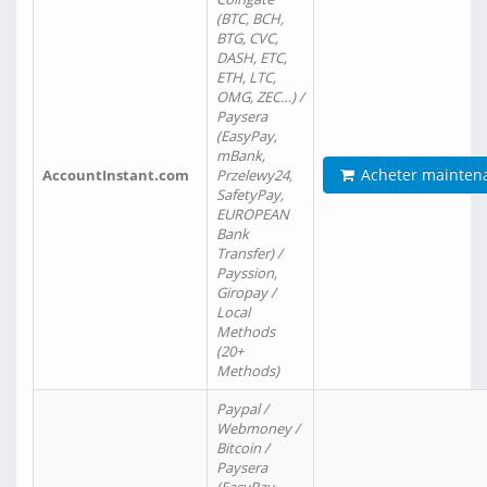
(BTC, BCH,
BTG, CVC,
DASH, ETC,
ETH, LTC,
OMG, ZEC…) /
Paysera
(EasyPay,
mBank,
Acheter mainten
AccountInstant.com
Przelewy24,
SafetyPay,
EUROPEAN
Bank
Transfer) /
Payssion,
Giropay /
Local
Methods
(20+
Methods)
Paypal /
Webmoney /
Bitcoin /
Paysera