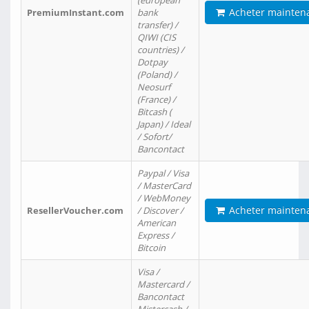
(european
Acheter mainten
PremiumInstant.com
bank
transfer) /
QIWI (CIS
countries) /
Dotpay
(Poland) /
Neosurf
(France) /
Bitcash (
Japan) / Ideal
/ Sofort/
Bancontact
Paypal / Visa
/ MasterCard
/ WebMoney
Acheter mainten
ResellerVoucher.com
/ Discover /
American
Express /
Bitcoin
Visa /
Mastercard /
Bancontact