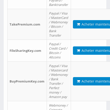
Paysera /
Banktransfer
Paypal / Visa
/ MasterCard
/ Webmoney
Acheter mainten
TakePremium.com
/ Bitcoin /
Bank
Transfer
Paypal /
Credit Card /
Acheter mainten
FileSharingKey.com
Bitcoin /
Altcoins
Paypal / Visa
/ Mastercard
/ Webmoney
/ Bank
Acheter mainten
BuyPremiumKey.com
Transfer /
Perfect
money /
Amazon pay
Webmoney /
Coingate