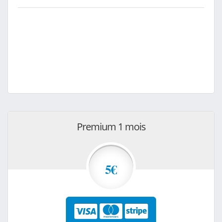
Premium 1 mois
5€