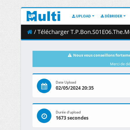
UPLOAD
DÉBRIDER
/ Télécharger T.P.Bon.S01E06.The.Mountain.of.the.R
Nous vous conseillons forteme
Merci de dé
Date Upload
02/05/2024 20:35
Durée d'upload
1673 secondes