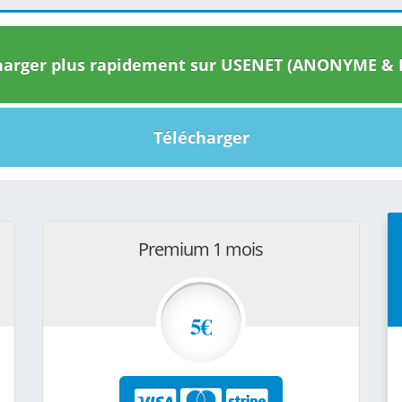
arger plus rapidement sur USENET (ANONYME & I
Télécharger
Premium 1 mois
5€