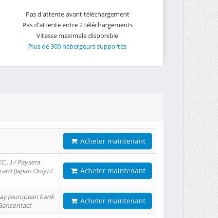
Pas d'attente avant téléchargement
Pas d'attente entre 2 téléchargements
Vitesse maximale disponible
Plus de 300 hébergeurs supportés
Acheter maintenant
EC…) / Paysera
Acheter maintenant
card (Japan Only) /
tPay (european bank
Acheter maintenant
/ Bancontact