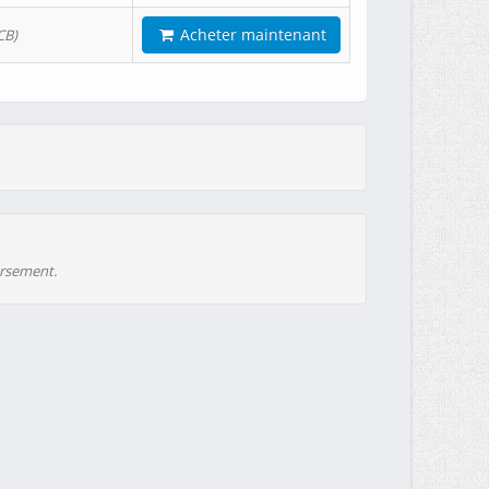
Acheter maintenant
CB)
ursement.