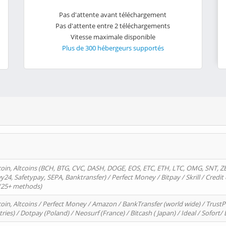
Pas d'attente avant téléchargement
Pas d'attente entre 2 téléchargements
Vitesse maximale disponible
Plus de 300 hébergeurs supportés
oin, Altcoins (BCH, BTG, CVC, DASH, DOGE, EOS, ETC, ETH, LTC, OMG, SNT, Z
4, Safetypay, SEPA, Banktransfer) / Perfect Money / Bitpay / Skrill / Credit 
 (25+ methods)
oin, Altcoins / Perfect Money / Amazon / BankTransfer (world wide) / Trus
tries) / Dotpay (Poland) / Neosurf (France) / Bitcash ( Japan) / Ideal / Sofort