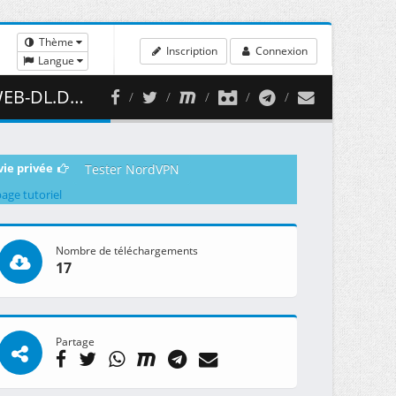
Thème
Inscription
Connexion
Langue
 422.77 MB )
vie privée
Tester NordVPN
page tutoriel
Nombre de téléchargements
17
Partage