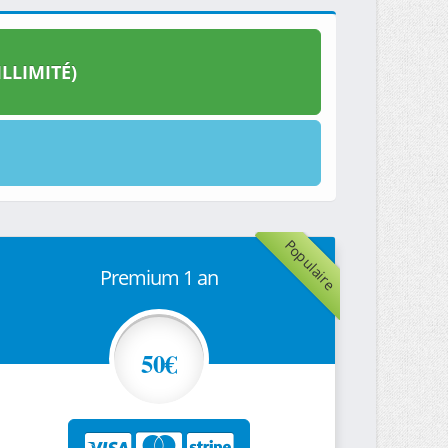
LLIMITÉ)
Populaire
Premium 1 an
50€