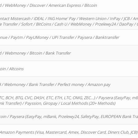
d / WebMoney / Discover / American Express / Bitcoin
ntact Mistercash / iDEAL / ING Home' Pay / Western Union / InPay / JCB / Am
re Transfer / Sofort / BitCoins / Cash U / WebMoney / Przelewy24 / DaoPay 
enue / Paytm / PayUMoney / UPi Transfer / Paysera / Banktransfer
d / Webmoney / Bitcoin / Bank Transfer
oin / Altcoins
rd / Webmoney / Bank Transfer / Perfect money / Amazon pay
, BCH, BTG, CVC, DASH, ETC, ETH, LTC, OMG, ZEC…) / Paysera (EasyPay, mB
 Transfer) / Payssion, Giropay / Local Methods (20+ Methods)
oin / Paysera (EasyPay, mBank, Przelewy24, SafetyPay, EUROPEAN Bank Transf
 Amazon Payments (Visa, Mastercard, Amex, Discover Card, Diners Club, JCB)