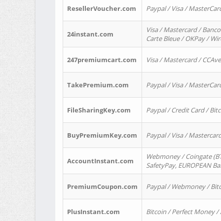
ResellerVoucher.com
Paypal / Visa / MasterCar
Visa / Mastercard / Banco
24instant.com
Carte Bleue / OKPay / Wi
247premiumcart.com
Visa / Mastercard / CCAv
TakePremium.com
Paypal / Visa / MasterCar
FileSharingKey.com
Paypal / Credit Card / Bitc
BuyPremiumKey.com
Paypal / Visa / Masterca
Webmoney / Coingate (BTC
AccountInstant.com
SafetyPay, EUROPEAN Bank
PremiumCoupon.com
Paypal / Webmoney / Bitc
PlusInstant.com
Bitcoin / Perfect Money /