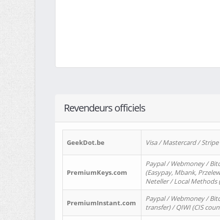
Revendeurs officiels
GeekDot.be
Visa / Mastercard / Stripe
Paypal / Webmoney / Bitc
PremiumKeys.com
(Easypay, Mbank, Przelewy2
Neteller / Local Methods
Paypal / Webmoney / Bitc
PremiumInstant.com
transfer) / QIWI (CIS coun