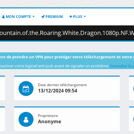
MON COMPTE
PREMIUM
PLUS
oaring.White.Dragon.1080p.NF.WEB-DL.DUAL.DDP5.1.H.264-FLUX.mkv.003 (
nt de prendre un VPN pour protéger votre téléchargement et votre 
sactiver votre logiciel anti-pub avant de signaler un problème.
Consulter la 
Date dernier téléchargement
13/12/2024 09:54
Propriétaire
Anonyme