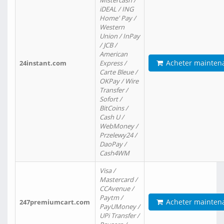
Mistercash /
iDEAL / ING
Home' Pay /
Western
Union / InPay
/ JCB /
American
Acheter mainten
24instant.com
Express /
Carte Bleue /
OKPay / Wire
Transfer /
Sofort /
BitCoins /
Cash U /
WebMoney /
Przelewy24 /
DaoPay /
Cash4WM
Visa /
Mastercard /
CCAvenue /
Paytm /
Acheter mainten
247premiumcart.com
PayUMoney /
UPi Transfer /