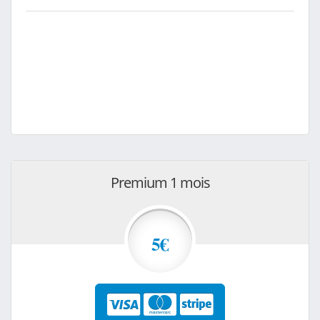
Premium 1 mois
5€