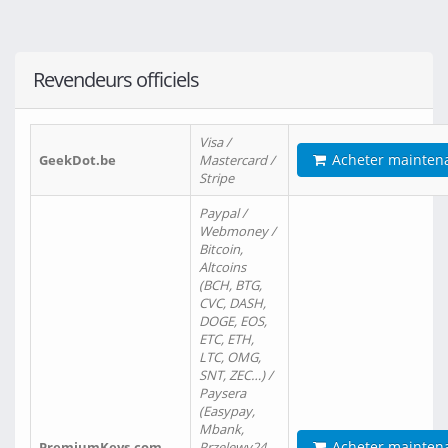
Revendeurs officiels
Visa /
Acheter mainten
GeekDot.be
Mastercard /
Stripe
Paypal /
Webmoney /
Bitcoin,
Altcoins
(BCH, BTG,
CVC, DASH,
DOGE, EOS,
ETC, ETH,
LTC, OMG,
SNT, ZEC…) /
Paysera
(Easypay,
Mbank,
Acheter mainten
PremiumKeys.com
Przelewy24,