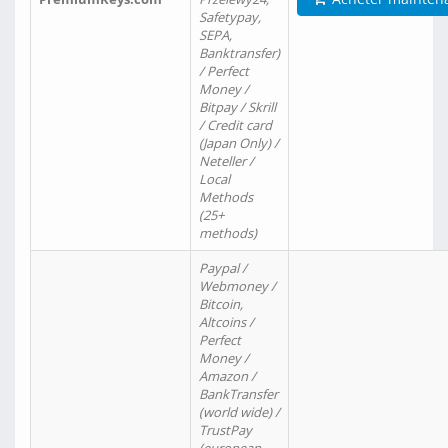
Safetypay,
SEPA,
Banktransfer)
/ Perfect
Money /
Bitpay / Skrill
/ Credit card
(Japan Only) /
Neteller /
Local
Methods
(25+
methods)
Paypal /
Webmoney /
Bitcoin,
Altcoins /
Perfect
Money /
Amazon /
BankTransfer
(world wide) /
TrustPay