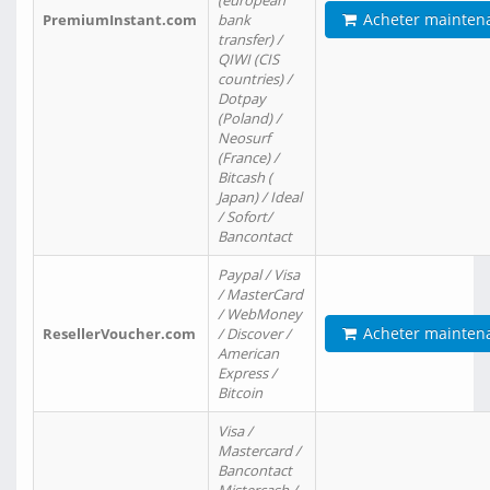
(european
Acheter mainten
PremiumInstant.com
bank
transfer) /
QIWI (CIS
countries) /
Dotpay
(Poland) /
Neosurf
(France) /
Bitcash (
Japan) / Ideal
/ Sofort/
Bancontact
Paypal / Visa
/ MasterCard
/ WebMoney
Acheter mainten
ResellerVoucher.com
/ Discover /
American
Express /
Bitcoin
Visa /
Mastercard /
Bancontact