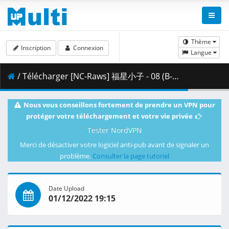
Thème
Inscription
Connexion
Langue
/ Télécharger [NC-Raws] 福星小子 - 08 (B-Global 3840x2160 HEVC AAC MKV) [7A891F6C].mkv.002 ( 265.38 MB )
Nous vous conseillons fortement de prendre un VPN pour
protéger votre téléchargement et votre vie privée
Tester NordVPN
Merci de désactiver votre logiciel anti-pub avant de signaler un
problème.
Consulter la page tutoriel
Date Upload
01/12/2022 19:15