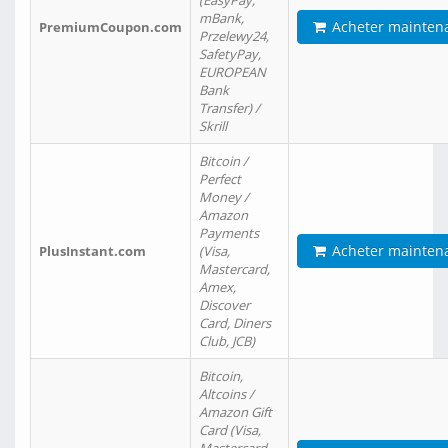
(EasyPay,
mBank,
Acheter mainten
PremiumCoupon.com
Przelewy24,
SafetyPay,
EUROPEAN
Bank
Transfer) /
Skrill
Bitcoin /
Perfect
Money /
Amazon
Payments
Acheter mainten
PlusInstant.com
(Visa,
Mastercard,
Amex,
Discover
Card, Diners
Club, JCB)
Bitcoin,
Altcoins /
Amazon Gift
Card (Visa,