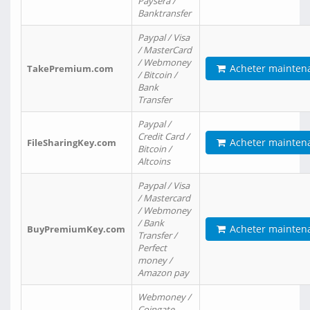
Paysera /
Banktransfer
Paypal / Visa
/ MasterCard
/ Webmoney
Acheter mainten
TakePremium.com
/ Bitcoin /
Bank
Transfer
Paypal /
Credit Card /
Acheter mainten
FileSharingKey.com
Bitcoin /
Altcoins
Paypal / Visa
/ Mastercard
/ Webmoney
/ Bank
Acheter mainten
BuyPremiumKey.com
Transfer /
Perfect
money /
Amazon pay
Webmoney /
Coingate