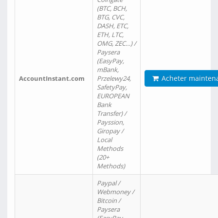
(BTC, BCH,
BTG, CVC,
DASH, ETC,
ETH, LTC,
OMG, ZEC…) /
Paysera
(EasyPay,
mBank,
Acheter mainten
AccountInstant.com
Przelewy24,
SafetyPay,
EUROPEAN
Bank
Transfer) /
Payssion,
Giropay /
Local
Methods
(20+
Methods)
Paypal /
Webmoney /
Bitcoin /
Paysera