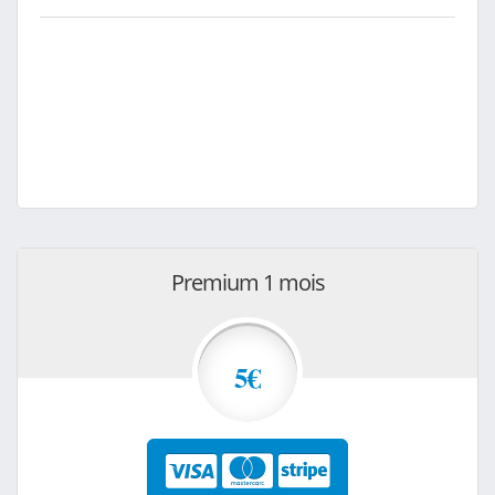
Premium 1 mois
5€