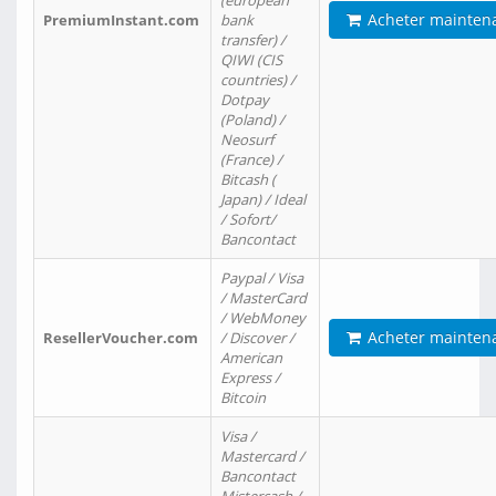
(european
Acheter mainten
PremiumInstant.com
bank
transfer) /
QIWI (CIS
countries) /
Dotpay
(Poland) /
Neosurf
(France) /
Bitcash (
Japan) / Ideal
/ Sofort/
Bancontact
Paypal / Visa
/ MasterCard
/ WebMoney
Acheter mainten
ResellerVoucher.com
/ Discover /
American
Express /
Bitcoin
Visa /
Mastercard /
Bancontact