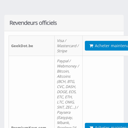
Revendeurs officiels
Visa /
Acheter mainten
GeekDot.be
Mastercard /
Stripe
Paypal /
Webmoney /
Bitcoin,
Altcoins
(BCH, BTG,
CVC, DASH,
DOGE, EOS,
ETC, ETH,
LTC, OMG,
SNT, ZEC…) /
Paysera
(Easypay,
Mbank,
Acheter mainten
PremiumKeys.com
Przelewy24,