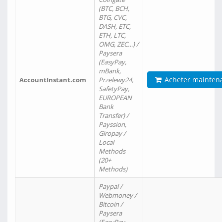
(BTC, BCH,
BTG, CVC,
DASH, ETC,
ETH, LTC,
OMG, ZEC…) /
Paysera
(EasyPay,
mBank,
Acheter mainten
AccountInstant.com
Przelewy24,
SafetyPay,
EUROPEAN
Bank
Transfer) /
Payssion,
Giropay /
Local
Methods
(20+
Methods)
Paypal /
Webmoney /
Bitcoin /
Paysera