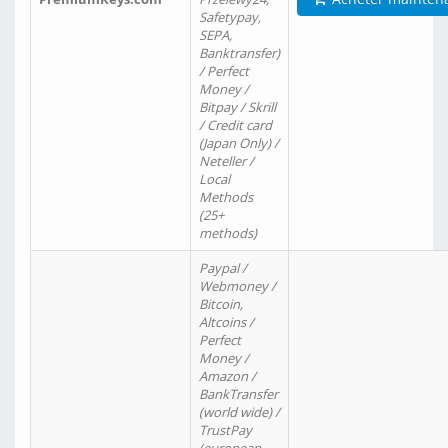
Safetypay,
SEPA,
Banktransfer)
/ Perfect
Money /
Bitpay / Skrill
/ Credit card
(Japan Only) /
Neteller /
Local
Methods
(25+
methods)
Paypal /
Webmoney /
Bitcoin,
Altcoins /
Perfect
Money /
Amazon /
BankTransfer
(world wide) /
TrustPay