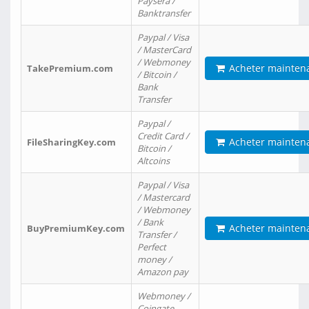
Paysera /
Banktransfer
Paypal / Visa
/ MasterCard
/ Webmoney
Acheter mainten
TakePremium.com
/ Bitcoin /
Bank
Transfer
Paypal /
Credit Card /
Acheter mainten
FileSharingKey.com
Bitcoin /
Altcoins
Paypal / Visa
/ Mastercard
/ Webmoney
/ Bank
Acheter mainten
BuyPremiumKey.com
Transfer /
Perfect
money /
Amazon pay
Webmoney /
Coingate