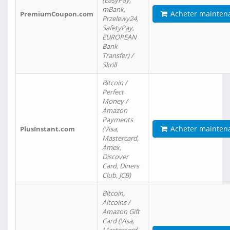
(EasyPay,
mBank,
Acheter mainten
PremiumCoupon.com
Przelewy24,
SafetyPay,
EUROPEAN
Bank
Transfer) /
Skrill
Bitcoin /
Perfect
Money /
Amazon
Payments
Acheter mainten
PlusInstant.com
(Visa,
Mastercard,
Amex,
Discover
Card, Diners
Club, JCB)
Bitcoin,
Altcoins /
Amazon Gift
Card (Visa,