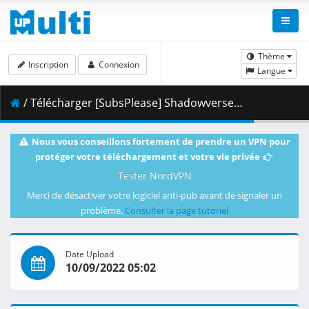
Thème
Inscription
Connexion
Langue
/ Télécharger [SubsPlease] Shadowverse Flame - 24 (1080p) [7CAC8DA5].mkv.001 ( 464.08 MB )
Nous vous conseillons fortement de prendre un VPN pour
protéger votre téléchargement et votre vie privée
Tester NordVPN
Merci de désactiver votre logiciel anti-pub avant de signaler un
problème.
Consulter la page tutoriel
Date Upload
10/09/2022 05:02