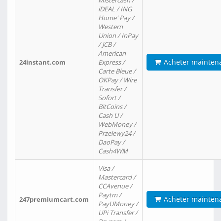
Mistercash /
iDEAL / ING
Home' Pay /
Western
Union / InPay
/ JCB /
American
Acheter mainten
24instant.com
Express /
Carte Bleue /
OKPay / Wire
Transfer /
Sofort /
BitCoins /
Cash U /
WebMoney /
Przelewy24 /
DaoPay /
Cash4WM
Visa /
Mastercard /
CCAvenue /
Paytm /
Acheter mainten
247premiumcart.com
PayUMoney /
UPi Transfer /