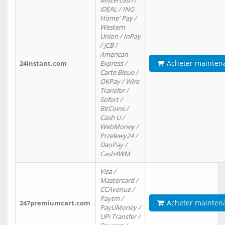
Mistercash /
iDEAL / ING
Home' Pay /
Western
Union / InPay
/ JCB /
American
Acheter mainten
24instant.com
Express /
Carte Bleue /
OKPay / Wire
Transfer /
Sofort /
BitCoins /
Cash U /
WebMoney /
Przelewy24 /
DaoPay /
Cash4WM
Visa /
Mastercard /
CCAvenue /
Paytm /
Acheter mainten
247premiumcart.com
PayUMoney /
UPi Transfer /