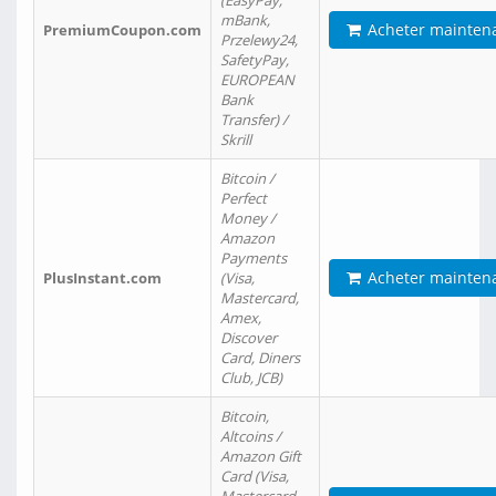
(EasyPay,
mBank,
Acheter mainten
PremiumCoupon.com
Przelewy24,
SafetyPay,
EUROPEAN
Bank
Transfer) /
Skrill
Bitcoin /
Perfect
Money /
Amazon
Payments
Acheter mainten
PlusInstant.com
(Visa,
Mastercard,
Amex,
Discover
Card, Diners
Club, JCB)
Bitcoin,
Altcoins /
Amazon Gift
Card (Visa,