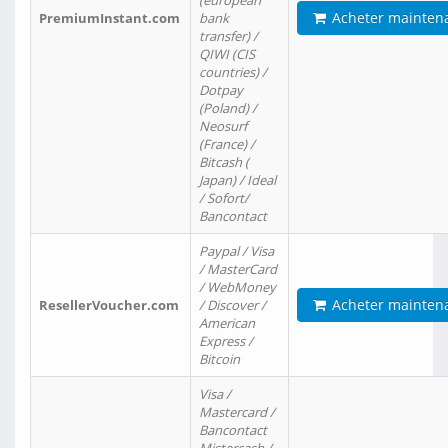
(european
Acheter mainten
PremiumInstant.com
bank
transfer) /
QIWI (CIS
countries) /
Dotpay
(Poland) /
Neosurf
(France) /
Bitcash (
Japan) / Ideal
/ Sofort/
Bancontact
Paypal / Visa
/ MasterCard
/ WebMoney
Acheter mainten
ResellerVoucher.com
/ Discover /
American
Express /
Bitcoin
Visa /
Mastercard /
Bancontact