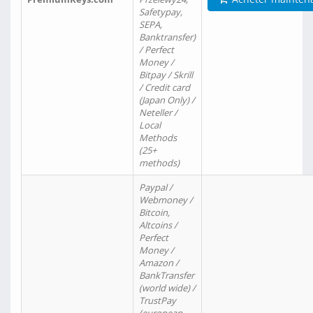
Safetypay,
SEPA,
Banktransfer)
/ Perfect
Money /
Bitpay / Skrill
/ Credit card
(Japan Only) /
Neteller /
Local
Methods
(25+
methods)
Paypal /
Webmoney /
Bitcoin,
Altcoins /
Perfect
Money /
Amazon /
BankTransfer
(world wide) /
TrustPay