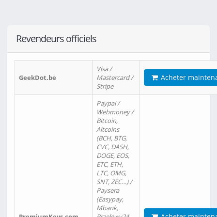
Revendeurs officiels
Visa /
Acheter mainten
GeekDot.be
Mastercard /
Stripe
Paypal /
Webmoney /
Bitcoin,
Altcoins
(BCH, BTG,
CVC, DASH,
DOGE, EOS,
ETC, ETH,
LTC, OMG,
SNT, ZEC…) /
Paysera
(Easypay,
Mbank,
Acheter mainten
PremiumKeys.com
Przelewy24,