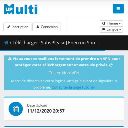
Thème
Inscription
Connexion
Langue
/ Télécharger [SubsPlease] Enen no Shouboutai S2 - 24 (720p) [C491B466].mkv.002 ( 359.51 MB )
Nous vous conseillons fortement de prendre un VPN pour
protéger votre téléchargement et votre vie privée
Tester NordVPN
Merci de désactiver votre logiciel anti-pub avant de signaler un
problème.
Consulter la page tutoriel
Date Upload
11/12/2020 20:57