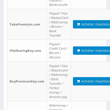
Paysera /
Banktransfer
Paypal / Visa
/ MasterCard
/ Webmoney
Acheter mainten
TakePremium.com
/ Bitcoin /
Bank
Transfer
Paypal /
Credit Card /
Acheter mainten
FileSharingKey.com
Bitcoin /
Altcoins
Paypal / Visa
/ Mastercard
/ Webmoney
/ Bank
Acheter mainten
BuyPremiumKey.com
Transfer /
Perfect
money /
Amazon pay
Webmoney /
Coingate