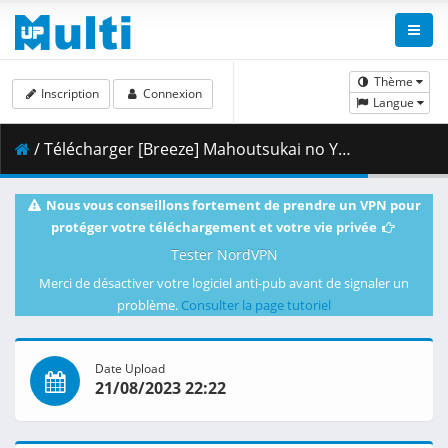
Thème
Inscription
Connexion
Langue
/ Télécharger [Breeze] Mahoutsukai no Yome - 13v2 [1080p BD][AV1][dual audio].mkv.001 ( 260.95 MB )
Nous vous conseillons fortement de prendre un VPN pour
protéger votre téléchargement et votre vie privée
Tester NordVPN
Merci de désactiver votre logiciel anti-pub avant de signaler un
problème.
Consulter la page tutoriel
Date Upload
21/08/2023 22:22