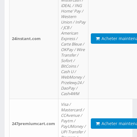
Mistercash /
iDEAL / ING
Home' Pay /
Western
Union / InPay
/ JCB /
American
Acheter mainten
24instant.com
Express /
Carte Bleue /
OKPay / Wire
Transfer /
Sofort /
BitCoins /
Cash U /
WebMoney /
Przelewy24 /
DaoPay /
Cash4WM
Visa /
Mastercard /
CCAvenue /
Paytm /
Acheter mainten
247premiumcart.com
PayUMoney /
UPi Transfer /