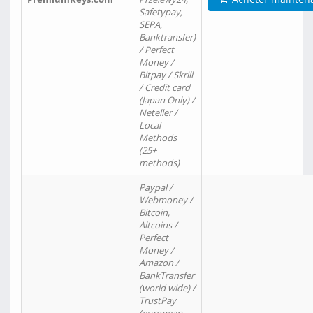
Safetypay,
SEPA,
Banktransfer)
/ Perfect
Money /
Bitpay / Skrill
/ Credit card
(Japan Only) /
Neteller /
Local
Methods
(25+
methods)
Paypal /
Webmoney /
Bitcoin,
Altcoins /
Perfect
Money /
Amazon /
BankTransfer
(world wide) /
TrustPay