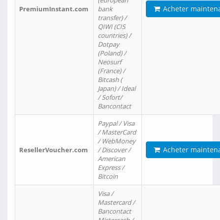
(european
Acheter mainten
PremiumInstant.com
bank
transfer) /
QIWI (CIS
countries) /
Dotpay
(Poland) /
Neosurf
(France) /
Bitcash (
Japan) / Ideal
/ Sofort/
Bancontact
Paypal / Visa
/ MasterCard
/ WebMoney
Acheter mainten
ResellerVoucher.com
/ Discover /
American
Express /
Bitcoin
Visa /
Mastercard /
Bancontact