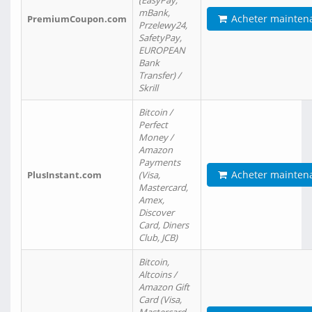
(EasyPay,
mBank,
Acheter mainten
PremiumCoupon.com
Przelewy24,
SafetyPay,
EUROPEAN
Bank
Transfer) /
Skrill
Bitcoin /
Perfect
Money /
Amazon
Payments
Acheter mainten
PlusInstant.com
(Visa,
Mastercard,
Amex,
Discover
Card, Diners
Club, JCB)
Bitcoin,
Altcoins /
Amazon Gift
Card (Visa,