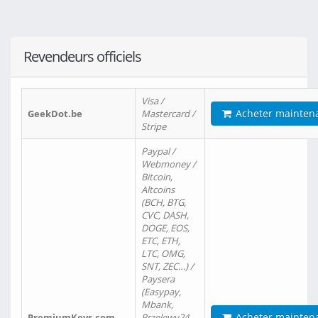
Revendeurs officiels
Visa /
Acheter mainten
GeekDot.be
Mastercard /
Stripe
Paypal /
Webmoney /
Bitcoin,
Altcoins
(BCH, BTG,
CVC, DASH,
DOGE, EOS,
ETC, ETH,
LTC, OMG,
SNT, ZEC…) /
Paysera
(Easypay,
Mbank,
Acheter mainten
PremiumKeys.com
Przelewy24,