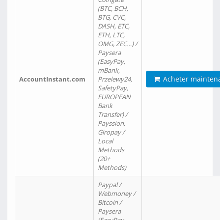
(BTC, BCH,
BTG, CVC,
DASH, ETC,
ETH, LTC,
OMG, ZEC…) /
Paysera
(EasyPay,
mBank,
Acheter mainten
AccountInstant.com
Przelewy24,
SafetyPay,
EUROPEAN
Bank
Transfer) /
Payssion,
Giropay /
Local
Methods
(20+
Methods)
Paypal /
Webmoney /
Bitcoin /
Paysera