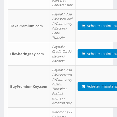
Paysera /
Banktransfer
Paypal / Visa
/ MasterCard
/ Webmoney
Acheter mainten
TakePremium.com
/ Bitcoin /
Bank
Transfer
Paypal /
Credit Card /
Acheter mainten
FileSharingKey.com
Bitcoin /
Altcoins
Paypal / Visa
/ Mastercard
/ Webmoney
/ Bank
Acheter mainten
BuyPremiumKey.com
Transfer /
Perfect
money /
Amazon pay
Webmoney /
Coingate