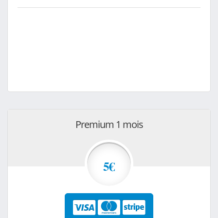
Premium 1 mois
5€