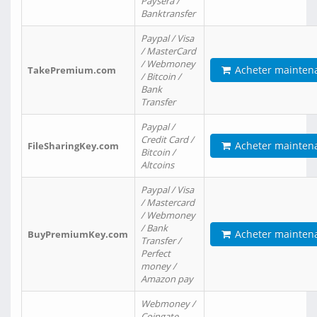
Paysera /
Banktransfer
Paypal / Visa
/ MasterCard
/ Webmoney
Acheter mainten
TakePremium.com
/ Bitcoin /
Bank
Transfer
Paypal /
Credit Card /
Acheter mainten
FileSharingKey.com
Bitcoin /
Altcoins
Paypal / Visa
/ Mastercard
/ Webmoney
/ Bank
Acheter mainten
BuyPremiumKey.com
Transfer /
Perfect
money /
Amazon pay
Webmoney /
Coingate