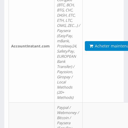
(BTC, BCH,
BTG, CVC,
DASH, ETC,
ETH, LTC,
OMG, ZEC…) /
Paysera
(EasyPay,
mBank,
Acheter mainten
AccountInstant.com
Przelewy24,
SafetyPay,
EUROPEAN
Bank
Transfer) /
Payssion,
Giropay /
Local
Methods
(20+
Methods)
Paypal /
Webmoney /
Bitcoin /
Paysera