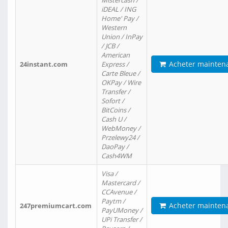
Mistercash /
iDEAL / ING
Home' Pay /
Western
Union / InPay
/ JCB /
American
Acheter mainten
24instant.com
Express /
Carte Bleue /
OKPay / Wire
Transfer /
Sofort /
BitCoins /
Cash U /
WebMoney /
Przelewy24 /
DaoPay /
Cash4WM
Visa /
Mastercard /
CCAvenue /
Paytm /
Acheter mainten
247premiumcart.com
PayUMoney /
UPi Transfer /