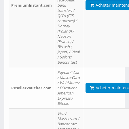
(european
Acheter mainten
PremiumInstant.com
bank
transfer) /
QIWI (CIS
countries) /
Dotpay
(Poland) /
Neosurf
(France) /
Bitcash (
Japan) / Ideal
/ Sofort/
Bancontact
Paypal / Visa
/ MasterCard
/ WebMoney
Acheter mainten
ResellerVoucher.com
/ Discover /
American
Express /
Bitcoin
Visa /
Mastercard /
Bancontact