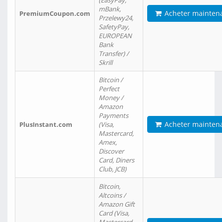
(EasyPay,
mBank,
Acheter mainten
PremiumCoupon.com
Przelewy24,
SafetyPay,
EUROPEAN
Bank
Transfer) /
Skrill
Bitcoin /
Perfect
Money /
Amazon
Payments
Acheter mainten
PlusInstant.com
(Visa,
Mastercard,
Amex,
Discover
Card, Diners
Club, JCB)
Bitcoin,
Altcoins /
Amazon Gift
Card (Visa,