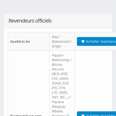
Revendeurs officiels
Visa /
Acheter mainten
GeekDot.be
Mastercard /
Stripe
Paypal /
Webmoney /
Bitcoin,
Altcoins
(BCH, BTG,
CVC, DASH,
DOGE, EOS,
ETC, ETH,
LTC, OMG,
SNT, ZEC…) /
Paysera
(Easypay,
Mbank,
Acheter mainten
PremiumKeys.com
Przelewy24,