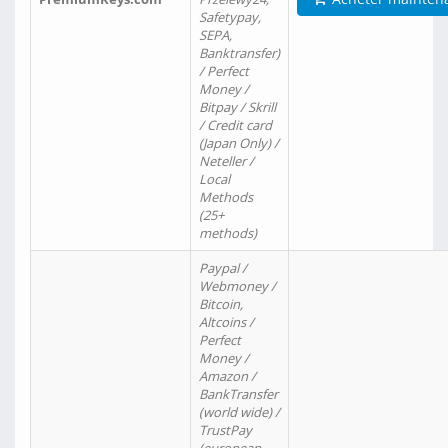
Safetypay,
SEPA,
Banktransfer)
/ Perfect
Money /
Bitpay / Skrill
/ Credit card
(Japan Only) /
Neteller /
Local
Methods
(25+
methods)
Paypal /
Webmoney /
Bitcoin,
Altcoins /
Perfect
Money /
Amazon /
BankTransfer
(world wide) /
TrustPay