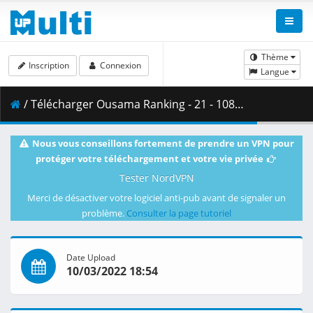
Thème
Inscription
Connexion
Langue
/ Télécharger Ousama Ranking - 21 - 1080p WEB x264 -NanDesuKa (CR).mkv.002 ( 443.18 MB )
Nous vous conseillons fortement de prendre un VPN pour
protéger votre téléchargement et votre vie privée
Tester NordVPN
Merci de désactiver votre logiciel anti-pub avant de signaler un
problème.
Consulter la page tutoriel
Date Upload
10/03/2022 18:54