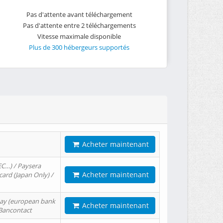
Pas d'attente avant téléchargement
Pas d'attente entre 2 téléchargements
Vitesse maximale disponible
Plus de 300 hébergeurs supportés
Acheter maintenant
EC…) / Paysera
Acheter maintenant
card (Japan Only) /
tPay (european bank
Acheter maintenant
/ Bancontact