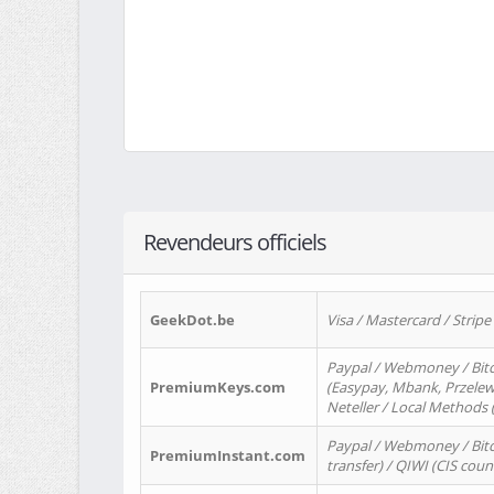
Revendeurs officiels
GeekDot.be
Visa / Mastercard / Stripe
Paypal / Webmoney / Bitc
PremiumKeys.com
(Easypay, Mbank, Przelewy2
Neteller / Local Methods
Paypal / Webmoney / Bitc
PremiumInstant.com
transfer) / QIWI (CIS coun