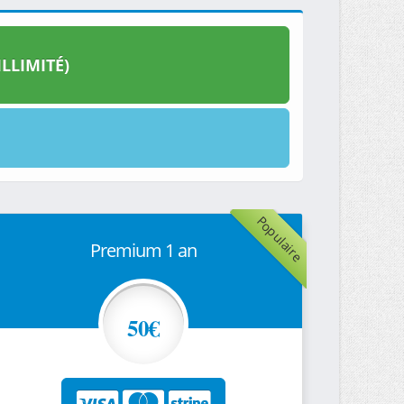
LLIMITÉ)
Populaire
Premium 1 an
50€