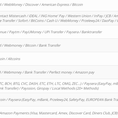
d / WebMoney / Discover / American Express / Bitcoin
ntact Mistercash / iDEAL / ING Home' Pay / Western Union / InPay / JCB / Am
re Transfer / Sofort / BitCoins / Cash U / WebMoney / Przelewy24 / DaoPay 
enue / Paytm / PayUMoney / UPi Transfer / Paysera / Banktransfer
d / Webmoney / Bitcoin / Bank Transfer
oin / Altcoins
rd / Webmoney / Bank Transfer / Perfect money / Amazon pay
, BCH, BTG, CVC, DASH, ETC, ETH, LTC, OMG, ZEC…) / Paysera (EasyPay, mB
 Transfer) / Payssion, Giropay / Local Methods (20+ Methods)
oin / Paysera (EasyPay, mBank, Przelewy24, SafetyPay, EUROPEAN Bank Transf
 Amazon Payments (Visa, Mastercard, Amex, Discover Card, Diners Club, JCB)