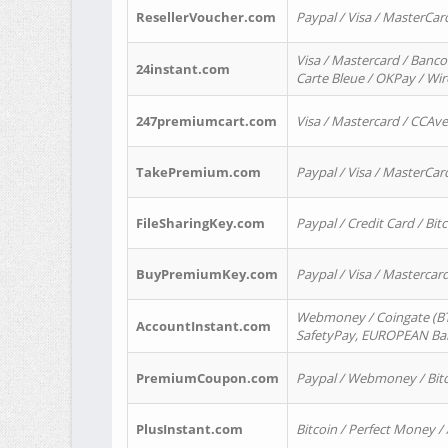
ResellerVoucher.com
Paypal / Visa / MasterCar
Visa / Mastercard / Banco
24instant.com
Carte Bleue / OKPay / Wi
247premiumcart.com
Visa / Mastercard / CCAv
TakePremium.com
Paypal / Visa / MasterCar
FileSharingKey.com
Paypal / Credit Card / Bitc
BuyPremiumKey.com
Paypal / Visa / Masterca
Webmoney / Coingate (BTC
AccountInstant.com
SafetyPay, EUROPEAN Bank
PremiumCoupon.com
Paypal / Webmoney / Bitc
PlusInstant.com
Bitcoin / Perfect Money /