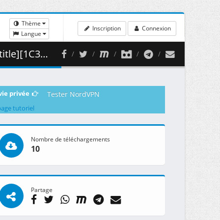
Thème
Inscription
Connexion
Langue
 460.03 MB )
vie privée
Tester NordVPN
page tutoriel
Nombre de téléchargements
10
Partage