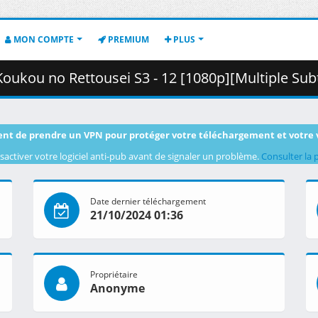
MON COMPTE
PREMIUM
PLUS
ttousei S3 - 12 [1080p][Multiple Subtitle][1C3755C9].mkv.003 (
nt de prendre un VPN pour protéger votre téléchargement et votre 
sactiver votre logiciel anti-pub avant de signaler un problème.
Consulter la 
Date dernier téléchargement
21/10/2024 01:36
Propriétaire
Anonyme