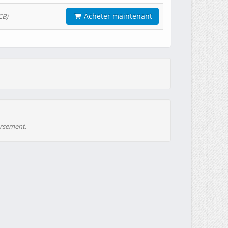
Acheter maintenant
CB)
ursement.