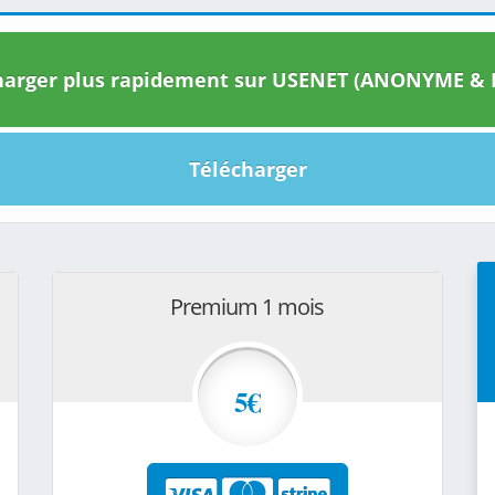
arger plus rapidement sur USENET (ANONYME & I
Télécharger
Premium 1 mois
5€