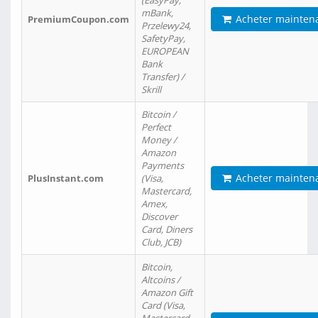
(EasyPay,
mBank,
Acheter mainten
PremiumCoupon.com
Przelewy24,
SafetyPay,
EUROPEAN
Bank
Transfer) /
Skrill
Bitcoin /
Perfect
Money /
Amazon
Payments
Acheter mainten
PlusInstant.com
(Visa,
Mastercard,
Amex,
Discover
Card, Diners
Club, JCB)
Bitcoin,
Altcoins /
Amazon Gift
Card (Visa,