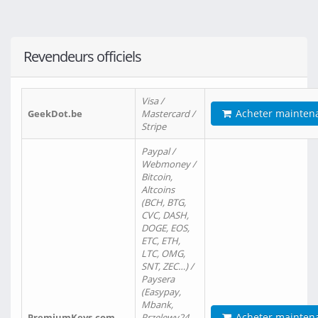
Revendeurs officiels
Visa /
Acheter mainten
GeekDot.be
Mastercard /
Stripe
Paypal /
Webmoney /
Bitcoin,
Altcoins
(BCH, BTG,
CVC, DASH,
DOGE, EOS,
ETC, ETH,
LTC, OMG,
SNT, ZEC…) /
Paysera
(Easypay,
Mbank,
Acheter mainten
PremiumKeys.com
Przelewy24,