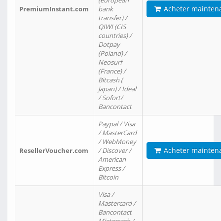
(european
Acheter mainten
PremiumInstant.com
bank
transfer) /
QIWI (CIS
countries) /
Dotpay
(Poland) /
Neosurf
(France) /
Bitcash (
Japan) / Ideal
/ Sofort/
Bancontact
Paypal / Visa
/ MasterCard
/ WebMoney
Acheter mainten
ResellerVoucher.com
/ Discover /
American
Express /
Bitcoin
Visa /
Mastercard /
Bancontact