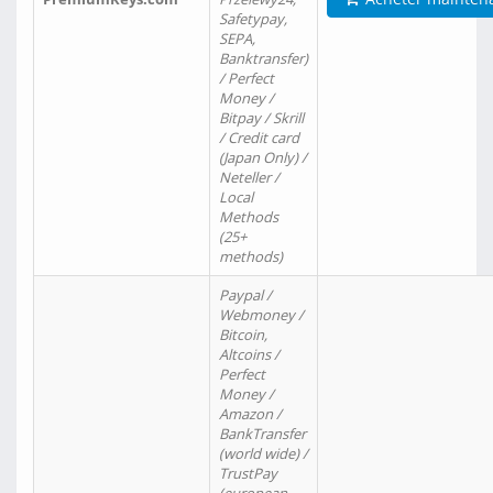
Safetypay,
SEPA,
Banktransfer)
/ Perfect
Money /
Bitpay / Skrill
/ Credit card
(Japan Only) /
Neteller /
Local
Methods
(25+
methods)
Paypal /
Webmoney /
Bitcoin,
Altcoins /
Perfect
Money /
Amazon /
BankTransfer
(world wide) /
TrustPay