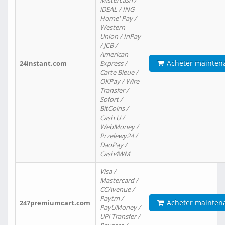
Mistercash /
iDEAL / ING
Home' Pay /
Western
Union / InPay
/ JCB /
American
Acheter mainten
24instant.com
Express /
Carte Bleue /
OKPay / Wire
Transfer /
Sofort /
BitCoins /
Cash U /
WebMoney /
Przelewy24 /
DaoPay /
Cash4WM
Visa /
Mastercard /
CCAvenue /
Paytm /
Acheter mainten
247premiumcart.com
PayUMoney /
UPi Transfer /