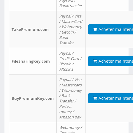
Paysera /
Banktransfer
Paypal / Visa
/ MasterCard
/ Webmoney
Acheter mainten
TakePremium.com
/ Bitcoin /
Bank
Transfer
Paypal /
Credit Card /
Acheter mainten
FileSharingKey.com
Bitcoin /
Altcoins
Paypal / Visa
/ Mastercard
/ Webmoney
/ Bank
Acheter mainten
BuyPremiumKey.com
Transfer /
Perfect
money /
Amazon pay
Webmoney /
Coingate