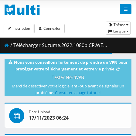
Thème
Inscription
Connexion
Langue
/ Télécharger Suzume.2022.1080p.CR.WEB-DL.AAC2.0.Eng-Jpn-Ger-Spa-Spa-Fra-Ita-Por-Rus.H.264.MSubs-ToonsHub.mkv.006 ( 495.75 MB )
Nous vous conseillons fortement de prendre un VPN pour
protéger votre téléchargement et votre vie privée
Tester NordVPN
Merci de désactiver votre logiciel anti-pub avant de signaler un
problème.
Consulter la page tutoriel
Date Upload
17/11/2023 06:24