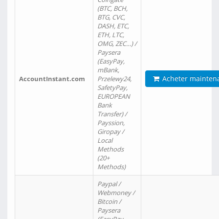
(BTC, BCH,
BTG, CVC,
DASH, ETC,
ETH, LTC,
OMG, ZEC…) /
Paysera
(EasyPay,
mBank,
Acheter mainten
AccountInstant.com
Przelewy24,
SafetyPay,
EUROPEAN
Bank
Transfer) /
Payssion,
Giropay /
Local
Methods
(20+
Methods)
Paypal /
Webmoney /
Bitcoin /
Paysera