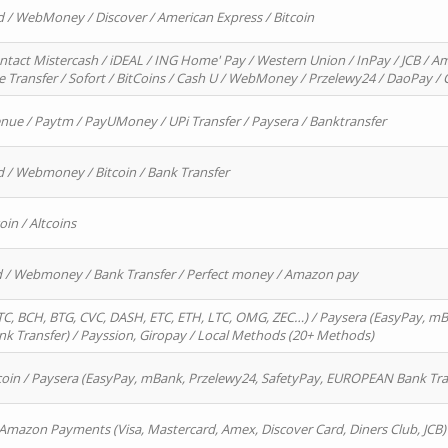
d / WebMoney / Discover / American Express / Bitcoin
ntact Mistercash / iDEAL / ING Home' Pay / Western Union / InPay / JCB / Am
re Transfer / Sofort / BitCoins / Cash U / WebMoney / Przelewy24 / DaoPay 
enue / Paytm / PayUMoney / UPi Transfer / Paysera / Banktransfer
d / Webmoney / Bitcoin / Bank Transfer
oin / Altcoins
rd / Webmoney / Bank Transfer / Perfect money / Amazon pay
, BCH, BTG, CVC, DASH, ETC, ETH, LTC, OMG, ZEC…) / Paysera (EasyPay, mB
 Transfer) / Payssion, Giropay / Local Methods (20+ Methods)
oin / Paysera (EasyPay, mBank, Przelewy24, SafetyPay, EUROPEAN Bank Transf
 Amazon Payments (Visa, Mastercard, Amex, Discover Card, Diners Club, JCB)