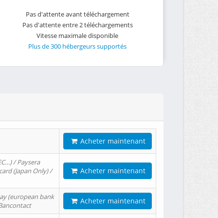
Pas d'attente avant téléchargement
Pas d'attente entre 2 téléchargements
Vitesse maximale disponible
Plus de 300 hébergeurs supportés
Acheter maintenant
EC…) / Paysera
Acheter maintenant
card (Japan Only) /
tPay (european bank
Acheter maintenant
/ Bancontact