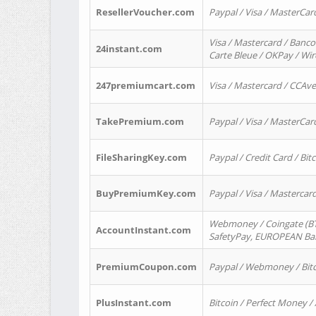
ResellerVoucher.com
Paypal / Visa / MasterCar
Visa / Mastercard / Banco
24instant.com
Carte Bleue / OKPay / Wi
247premiumcart.com
Visa / Mastercard / CCAv
TakePremium.com
Paypal / Visa / MasterCar
FileSharingKey.com
Paypal / Credit Card / Bitc
BuyPremiumKey.com
Paypal / Visa / Masterca
Webmoney / Coingate (BTC
AccountInstant.com
SafetyPay, EUROPEAN Bank
PremiumCoupon.com
Paypal / Webmoney / Bitc
PlusInstant.com
Bitcoin / Perfect Money /