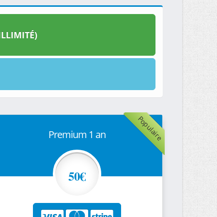
LLIMITÉ)
Populaire
Premium 1 an
50€