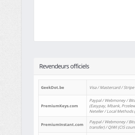
Revendeurs officiels
GeekDot.be
Visa / Mastercard / Stripe
Paypal / Webmoney / Bitc
PremiumKeys.com
(Easypay, Mbank, Przelewy2
Neteller / Local Methods
Paypal / Webmoney / Bitc
PremiumInstant.com
transfer) / QIWI (CIS coun