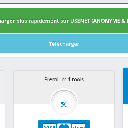
arger plus rapidement sur USENET (ANONYME & I
Télécharger
Premium 1 mois
5€