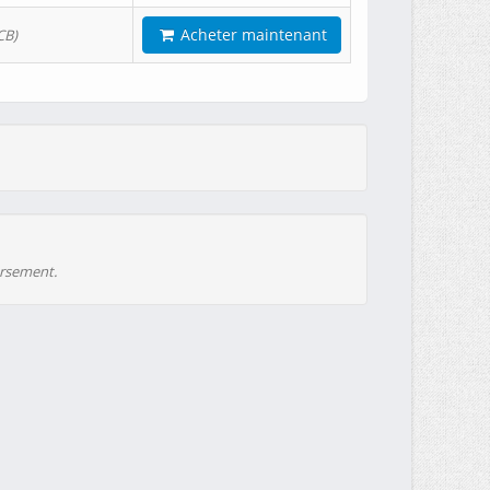
Acheter maintenant
CB)
ursement.