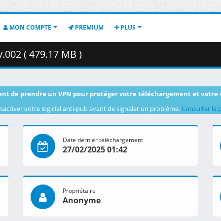
MON COMPTE
PREMIUM
PLUS
.002 ( 479.17 MB )
nt de prendre un VPN pour protéger votre téléchargement et votre 
sactiver votre logiciel anti-pub avant de signaler un problème.
Consulter la 
Date dernier téléchargement
27/02/2025 01:42
Propriétaire
Anonyme