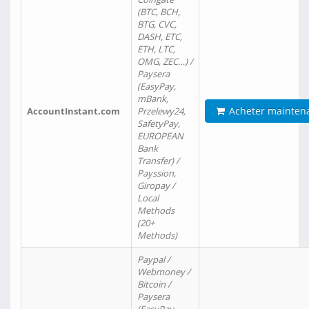
(BTC, BCH,
BTG, CVC,
DASH, ETC,
ETH, LTC,
OMG, ZEC…) /
Paysera
(EasyPay,
mBank,
Acheter mainten
AccountInstant.com
Przelewy24,
SafetyPay,
EUROPEAN
Bank
Transfer) /
Payssion,
Giropay /
Local
Methods
(20+
Methods)
Paypal /
Webmoney /
Bitcoin /
Paysera