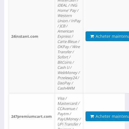
Mistercash /
iDEAL / ING
Home' Pay /
Western
Union / InPay
/ JCB /
American
Acheter mainten
24instant.com
Express /
Carte Bleue /
OKPay / Wire
Transfer /
Sofort /
BitCoins /
Cash U /
WebMoney /
Przelewy24 /
DaoPay /
Cash4WM
Visa /
Mastercard /
CCAvenue /
Paytm /
Acheter mainten
247premiumcart.com
PayUMoney /
UPi Transfer /