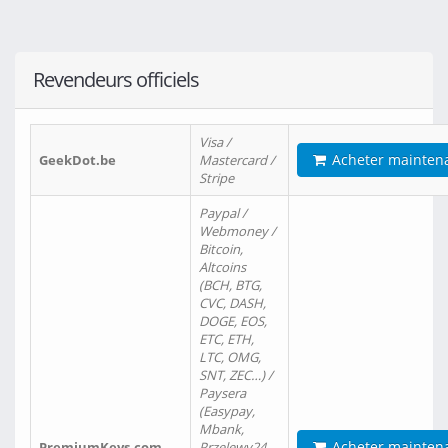
Revendeurs officiels
Visa /
Acheter mainten
GeekDot.be
Mastercard /
Stripe
Paypal /
Webmoney /
Bitcoin,
Altcoins
(BCH, BTG,
CVC, DASH,
DOGE, EOS,
ETC, ETH,
LTC, OMG,
SNT, ZEC…) /
Paysera
(Easypay,
Mbank,
Acheter mainten
PremiumKeys.com
Przelewy24,