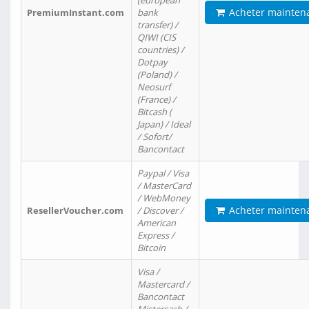
(european
Acheter mainten
PremiumInstant.com
bank
transfer) /
QIWI (CIS
countries) /
Dotpay
(Poland) /
Neosurf
(France) /
Bitcash (
Japan) / Ideal
/ Sofort/
Bancontact
Paypal / Visa
/ MasterCard
/ WebMoney
Acheter mainten
ResellerVoucher.com
/ Discover /
American
Express /
Bitcoin
Visa /
Mastercard /
Bancontact