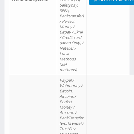
Safetypay,
SEPA,
Banktransfer)
/ Perfect
Money /
Bitpay / Skrill
/ Credit card
(Japan Only) /
Neteller /
Local
Methods
(25+
methods)
Paypal /
Webmoney /
Bitcoin,
Altcoins /
Perfect
Money /
Amazon /
BankTransfer
(world wide) /
TrustPay