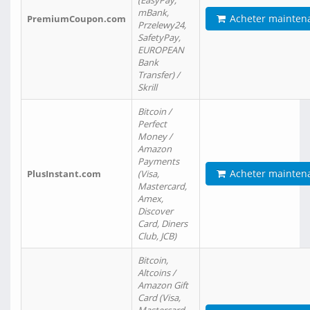
(EasyPay,
mBank,
Acheter mainten
PremiumCoupon.com
Przelewy24,
SafetyPay,
EUROPEAN
Bank
Transfer) /
Skrill
Bitcoin /
Perfect
Money /
Amazon
Payments
Acheter mainten
PlusInstant.com
(Visa,
Mastercard,
Amex,
Discover
Card, Diners
Club, JCB)
Bitcoin,
Altcoins /
Amazon Gift
Card (Visa,