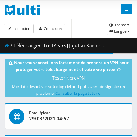
Thème
Inscription
Connexion
Langue
/ Télécharger [LostYears] Jujutsu Kaisen - 06 (WEB 1080p x264 10-bit AAC) [E5FF3ACC].mkv.002 ( 421.00 MB )
Nous vous conseillons fortement de prendre un VPN pour
protéger votre téléchargement et votre vie privée
Tester NordVPN
Merci de désactiver votre logiciel anti-pub avant de signaler un
problème.
Consulter la page tutoriel
Date Upload
29/03/2021 04:57