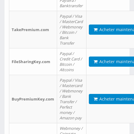
Paysera /
Banktransfer
Paypal / Visa
/ MasterCard
/ Webmoney
Acheter mainten
TakePremium.com
/ Bitcoin /
Bank
Transfer
Paypal /
Credit Card /
Acheter mainten
FileSharingKey.com
Bitcoin /
Altcoins
Paypal / Visa
/ Mastercard
/ Webmoney
/ Bank
Acheter mainten
BuyPremiumKey.com
Transfer /
Perfect
money /
Amazon pay
Webmoney /
Coingate